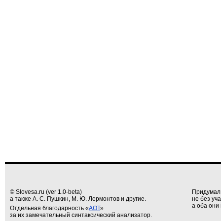
© Slovesa.ru (ver 1.0-beta)
Придумал
а также А. С. Пушкин, М. Ю. Лермонтов и другие.
не без уч
а оба они 
Отдельная благодарность «
АОТ
»
за их замечательный синтаксический анализатор.