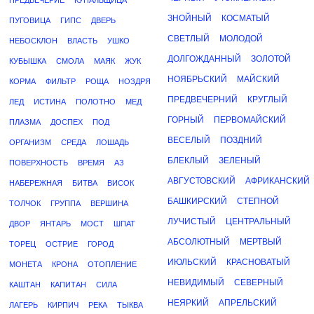
ПРЕДВЕЧЕРИЕ
КУПАЛЬЩИЦА
ЗНОЙНЫЙ
КОСМАТЫЙ
ПУГОВИЦА
ГИПС
ДВЕРЬ
СВЕТЛЫЙ
МОЛОДОЙ
НЕБОСКЛОН
ВЛАСТЬ
УШКО
ДОЛГОЖДАННЫЙ
ЗОЛОТОЙ
КУБЫШКА
СМОЛА
МАЯК
ЖУК
НОЯБРЬСКИЙ
МАЙСКИЙ
КОРМА
ФИЛЬТР
РОЩА
НОЗДРЯ
ПРЕДВЕЧЕРНИЙ
КРУГЛЫЙ
ЛЕД
ИСТИНА
ПОЛОТНО
МЕД
ГОРНЫЙ
ПЕРВОМАЙСКИЙ
ПЛАЗМА
ДОСПЕХ
ПОД
ВЕСЕЛЫЙ
ПОЗДНИЙ
ОРГАНИЗМ
СРЕДА
ЛОШАДЬ
БЛЕКЛЫЙ
ЗЕЛЕНЫЙ
ПОВЕРХНОСТЬ
ВРЕМЯ
АЗ
АВГУСТОВСКИЙ
АФРИКАНСКИЙ
НАБЕРЕЖНАЯ
БИТВА
ВИСОК
БАШКИРСКИЙ
СТЕПНОЙ
ТОЛЧОК
ГРУППА
ВЕРШИНА
ЛУЧИСТЫЙ
ЦЕНТРАЛЬНЫЙ
ДВОР
ЯНТАРЬ
МОСТ
ШПАТ
АБСОЛЮТНЫЙ
МЕРТВЫЙ
ТОРЕЦ
ОСТРИЕ
ГОРОД
ИЮЛЬСКИЙ
КРАСНОВАТЫЙ
МОНЕТА
КРОНА
ОТОПЛЕНИЕ
НЕВИДИМЫЙ
СЕВЕРНЫЙ
КАШТАН
КАПИТАН
СИЛА
НЕЯРКИЙ
АПРЕЛЬСКИЙ
ЛАГЕРЬ
КИРПИЧ
РЕКА
ТЫКВА