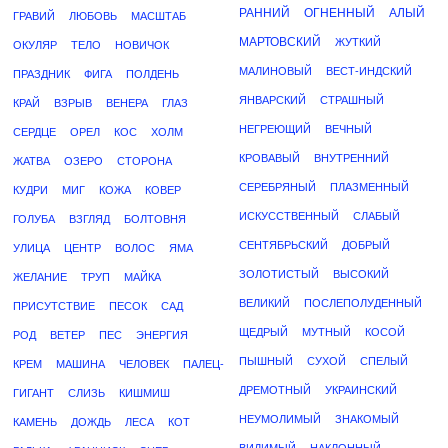
РАННИЙ
ОГНЕННЫЙ
АЛЫЙ
ГРАВИЙ
ЛЮБОВЬ
МАСШТАБ
МАРТОВСКИЙ
ЖУТКИЙ
ОКУЛЯР
ТЕЛО
НОВИЧОК
МАЛИНОВЫЙ
ВЕСТ-ИНДСКИЙ
ПРАЗДНИК
ФИГА
ПОЛДЕНЬ
ЯНВАРСКИЙ
СТРАШНЫЙ
КРАЙ
ВЗРЫВ
ВЕНЕРА
ГЛАЗ
НЕГРЕЮЩИЙ
ВЕЧНЫЙ
СЕРДЦЕ
ОРЕЛ
КОС
ХОЛМ
КРОВАВЫЙ
ВНУТРЕННИЙ
ЖАТВА
ОЗЕРО
СТОРОНА
СЕРЕБРЯНЫЙ
ПЛАЗМЕННЫЙ
КУДРИ
МИГ
КОЖА
КОВЕР
ИСКУССТВЕННЫЙ
СЛАБЫЙ
ГОЛУБА
ВЗГЛЯД
БОЛТОВНЯ
СЕНТЯБРЬСКИЙ
ДОБРЫЙ
УЛИЦА
ЦЕНТР
ВОЛОС
ЯМА
ЗОЛОТИСТЫЙ
ВЫСОКИЙ
ЖЕЛАНИЕ
ТРУП
МАЙКА
ВЕЛИКИЙ
ПОСЛЕПОЛУДЕННЫЙ
ПРИСУТСТВИЕ
ПЕСОК
САД
ЩЕДРЫЙ
МУТНЫЙ
КОСОЙ
РОД
ВЕТЕР
ПЕС
ЭНЕРГИЯ
ПЫШНЫЙ
СУХОЙ
СПЕЛЫЙ
КРЕМ
МАШИНА
ЧЕЛОВЕК
ПАЛЕЦ-
ДРЕМОТНЫЙ
УКРАИНСКИЙ
ГИГАНТ
СЛИЗЬ
КИШМИШ
НЕУМОЛИМЫЙ
ЗНАКОМЫЙ
КАМЕНЬ
ДОЖДЬ
ЛЕСА
КОТ