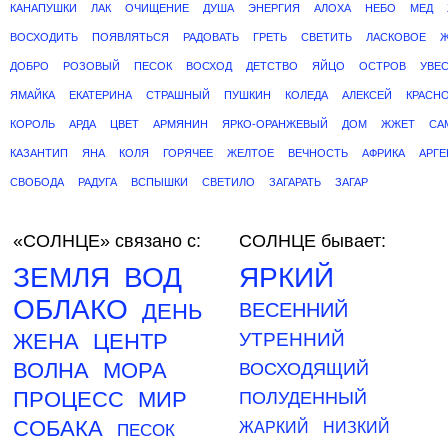
КАНАПУШКИ
ЛАК
ОЧИЩЕНИЕ
ДУША
ЭНЕРГИЯ
АЛОХА
НЕБО
МЕД
ВОСХОДИТЬ
ПОЯВЛЯТЬСЯ
РАДОВАТЬ
ГРЕТЬ
СВЕТИТЬ
ЛАСКОВОЕ
Ж
ДОБРО
РОЗОВЫЙ
ПЕСОК
ВОСХОД
ДЕТСТВО
ЯЙЦО
ОСТРОВ
УВЕ
ЯМАЙКА
ЕКАТЕРИНА
СТРАШНЫЙ
ПУШКИН
КОЛЕДА
АЛЕКСЕЙ
КРАСН
КОРОЛЬ
АРДА
ЦВЕТ
АРМЯНИН
ЯРКО-ОРАНЖЕВЫЙ
ДОМ
ЖЖЕТ
СА
КАЗАНТИП
ЯНА
КОЛЯ
ГОРЯЧЕЕ
ЖЕЛТОЕ
ВЕЧНОСТЬ
АФРИКА
АРГЕ
СВОБОДА
РАДУГА
ВСПЫШКИ
СВЕТИЛО
ЗАГАРАТЬ
ЗАГАР
«СОЛНЦЕ»
связано с:
СОЛНЦЕ бывает:
ЗЕМЛЯ
ВОД
ЯРКИЙ
ОБЛАКО
ДЕНЬ
ВЕСЕННИЙ
ЖЕНА
ЦЕНТР
УТРЕННИЙ
ВОЛНА
МОРА
ВОСХОДЯЩИЙ
ПРОЦЕСС
МИР
ПОЛУДЕННЫЙ
СОБАКА
ЖАРКИЙ
НИЗКИЙ
ПЕСОК