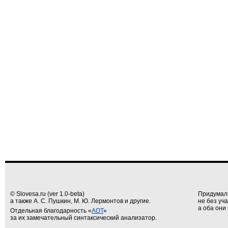
© Slovesa.ru (ver 1.0-beta)
Придумал
а также А. С. Пушкин, М. Ю. Лермонтов и другие.
не без уч
а оба они 
Отдельная благодарность «
АОТ
»
за их замечательный синтаксический анализатор.