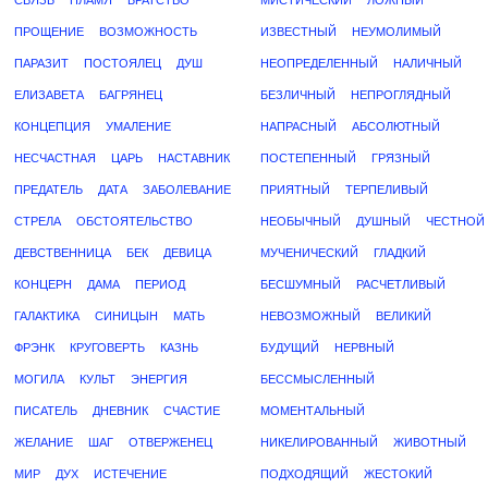
СВЯЗЬ
ПЛАМЯ
БРАТСТВО
МИСТИЧЕСКИЙ
ЛОЖНЫЙ
ПРОЩЕНИЕ
ВОЗМОЖНОСТЬ
ИЗВЕСТНЫЙ
НЕУМОЛИМЫЙ
ПАРАЗИТ
ПОСТОЯЛЕЦ
ДУШ
НЕОПРЕДЕЛЕННЫЙ
НАЛИЧНЫЙ
ЕЛИЗАВЕТА
БАГРЯНЕЦ
БЕЗЛИЧНЫЙ
НЕПРОГЛЯДНЫЙ
КОНЦЕПЦИЯ
УМАЛЕНИЕ
НАПРАСНЫЙ
АБСОЛЮТНЫЙ
НЕСЧАСТНАЯ
ЦАРЬ
НАСТАВНИК
ПОСТЕПЕННЫЙ
ГРЯЗНЫЙ
ПРЕДАТЕЛЬ
ДАТА
ЗАБОЛЕВАНИЕ
ПРИЯТНЫЙ
ТЕРПЕЛИВЫЙ
СТРЕЛА
ОБСТОЯТЕЛЬСТВО
НЕОБЫЧНЫЙ
ДУШНЫЙ
ЧЕСТНОЙ
ДЕВСТВЕННИЦА
БЕК
ДЕВИЦА
МУЧЕНИЧЕСКИЙ
ГЛАДКИЙ
КОНЦЕРН
ДАМА
ПЕРИОД
БЕСШУМНЫЙ
РАСЧЕТЛИВЫЙ
ГАЛАКТИКА
СИНИЦЫН
МАТЬ
НЕВОЗМОЖНЫЙ
ВЕЛИКИЙ
ФРЭНК
КРУГОВЕРТЬ
КАЗНЬ
БУДУЩИЙ
НЕРВНЫЙ
МОГИЛА
КУЛЬТ
ЭНЕРГИЯ
БЕССМЫСЛЕННЫЙ
ПИСАТЕЛЬ
ДНЕВНИК
СЧАСТИЕ
МОМЕНТАЛЬНЫЙ
ЖЕЛАНИЕ
ШАГ
ОТВЕРЖЕНЕЦ
НИКЕЛИРОВАННЫЙ
ЖИВОТНЫЙ
МИР
ДУХ
ИСТЕЧЕНИЕ
ПОДХОДЯЩИЙ
ЖЕСТОКИЙ