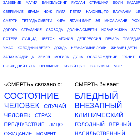
ЗАБВЕНИЕ
МАГИЯ
ВАНХЕЛЬСИНГ
РУСЛАН
СТРАШНАЯ
ВОИН
КАДАВР
СВЕРКАНИЕ
ДРАМА
НОЖ
ПУЛЯ
ПЕТЛЯ
НАКОНЕЦ-ТО
БАУМАНКА
Ф
СМЕРТИ
ТЕТРАДЬ СМЕРТИ
КИРА
ЯГАМИ ЛАЙТ
ЭЛ
МИСА АМАНЕ
РЮУ
ДОРОГА
СТРАДАНИЕ
СВОБОДА
ДОЛИНА СМЕРТИ
НОВАЯ ЖИЗНЬ
ЗАГ
ПОТЕРЯ
СУИЦИД
ЦВЕТОК
АГОНИЯ
ДЕППРЕССИЯ
ПЕЧАЛЬ
ТРАГЕДИ
УЖАС
ХОЛОДНЫЙ ВЕТЕР
ДОЖДЬ
НЕЗНАКОМЫЕ ЛЮДИ
ЖИВЫЕ ЦВЕТЫ
ЗАПАХ КЛАДБИЩА
ЗЕМЛЯ
МОГИЛА
ДУША
ОСВОБОЖДЕНИЕ
ГРАНИТ
ПОСЛЕДНИЙ ПУТЬ
ПРОЩАНИЕ
БЕЛЫЙ ЦВЕТ
БОЛЬНИЦА
МОРГ
«СМЕРТЬ»
связано с:
СМЕРТЬ бывает:
СОСТОЯНИЕ
БЛЕДНЫЙ
ЧЕЛОВЕК
ВНЕЗАПНЫЙ
СЛУЧАЙ
КЛИНИЧЕСКИЙ
ЧЕЛОВЕК
СТРАХ
ГОЛОДНЫЙ
ПРЕДЧУВСТВИЕ
ЛИЦО
ВЕРНЫЙ
ОЖИДАНИЕ
НАСИЛЬСТВЕННЫЙ
МОМЕНТ