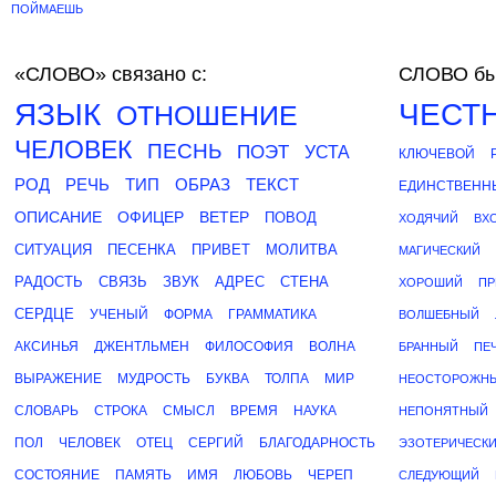
ПОЙМАЕШЬ
«СЛОВО»
связано с:
СЛОВО бы
ЯЗЫК
ЧЕСТ
ОТНОШЕНИЕ
ЧЕЛОВЕК
ПЕСНЬ
ПОЭТ
УСТА
КЛЮЧЕВОЙ
РОД
РЕЧЬ
ТИП
ОБРАЗ
ТЕКСТ
ЕДИНСТВЕНН
ОПИСАНИЕ
ОФИЦЕР
ВЕТЕР
ПОВОД
ХОДЯЧИЙ
ВХ
СИТУАЦИЯ
ПЕСЕНКА
ПРИВЕТ
МОЛИТВА
МАГИЧЕСКИЙ
РАДОСТЬ
СВЯЗЬ
ЗВУК
АДРЕС
СТЕНА
ХОРОШИЙ
ПР
СЕРДЦЕ
УЧЕНЫЙ
ФОРМА
ГРАММАТИКА
ВОЛШЕБНЫЙ
АКСИНЬЯ
ДЖЕНТЛЬМЕН
ФИЛОСОФИЯ
ВОЛНА
БРАННЫЙ
ПЕ
ВЫРАЖЕНИЕ
МУДРОСТЬ
БУКВА
ТОЛПА
МИР
НЕОСТОРОЖН
СЛОВАРЬ
СТРОКА
СМЫСЛ
ВРЕМЯ
НАУКА
НЕПОНЯТНЫЙ
ПОЛ
ЧЕЛОВЕК
ОТЕЦ
СЕРГИЙ
БЛАГОДАРНОСТЬ
ЭЗОТЕРИЧЕСК
СОСТОЯНИЕ
ПАМЯТЬ
ИМЯ
ЛЮБОВЬ
ЧЕРЕП
СЛЕДУЮЩИЙ