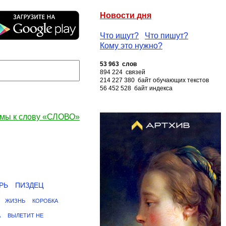
Новости дня
Что ищут?
Что пишут?
Кому это нужно?
53 963 слов
894 224 связей
214 227 380 байт обучающих текстов
56 452 528 байт индекса
мы к слову «СЛОВО»
РЬ
ПИЗДЕЦ
ЖИЗНЬ
КОРОБКА
А
ВЫЛЕТИТ НЕ