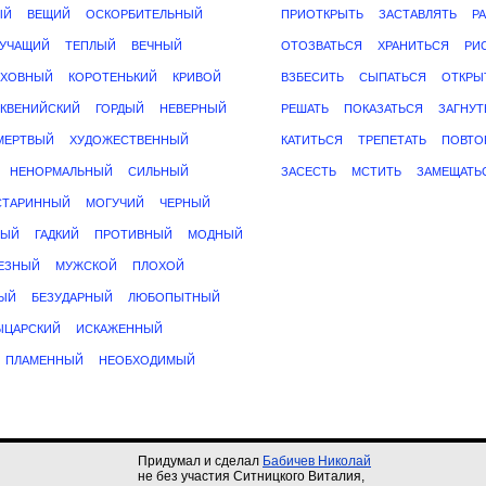
ЫЙ
ВЕЩИЙ
ОСКОРБИТЕЛЬНЫЙ
ПРИОТКРЫТЬ
ЗАСТАВЛЯТЬ
Р
ВУЧАЩИЙ
ТЕПЛЫЙ
ВЕЧНЫЙ
ОТОЗВАТЬСЯ
ХРАНИТЬСЯ
РИ
УХОВНЫЙ
КОРОТЕНЬКИЙ
КРИВОЙ
ВЗБЕСИТЬ
СЫПАТЬСЯ
ОТКРЫ
КВЕНИЙСКИЙ
ГОРДЫЙ
НЕВЕРНЫЙ
РЕШАТЬ
ПОКАЗАТЬСЯ
ЗАГНУТ
МЕРТВЫЙ
ХУДОЖЕСТВЕННЫЙ
КАТИТЬСЯ
ТРЕПЕТАТЬ
ПОВТО
НЕНОРМАЛЬНЫЙ
СИЛЬНЫЙ
ЗАСЕСТЬ
МСТИТЬ
ЗАМЕЩАТЬ
СТАРИННЫЙ
МОГУЧИЙ
ЧЕРНЫЙ
НЫЙ
ГАДКИЙ
ПРОТИВНЫЙ
МОДНЫЙ
ЕЗНЫЙ
МУЖСКОЙ
ПЛОХОЙ
ЫЙ
БЕЗУДАРНЫЙ
ЛЮБОПЫТНЫЙ
ЫЦАРСКИЙ
ИСКАЖЕННЫЙ
ПЛАМЕННЫЙ
НЕОБХОДИМЫЙ
Придумал и сделал
Бабичев Николай
не без участия Ситницкого Виталия,