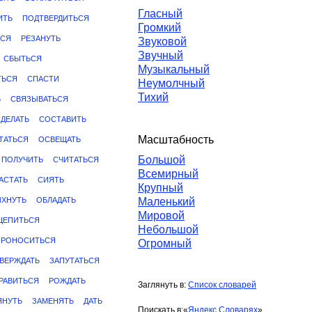
Гласный
ИТЬ
ПОДТВЕРДИТЬСЯ
Громкий
ЬСЯ
РЕЗАНУТЬ
Звуковой
Звучный
СБЫТЬСЯ
Музыкальный
ТЬСЯ
СПАСТИ
Неумолчный
Тихий
Ь
СВЯЗЫВАТЬСЯ
ДЕЛАТЬ
СОСТАВИТЬ
Масштабность
ТАТЬСЯ
ОСВЕЩАТЬ
Большой
ПОЛУЧИТЬ
СЧИТАТЬСЯ
Всемирный
АСТАТЬ
СИЯТЬ
Крупный
ХНУТЬ
ОБЛАДАТЬ
Маленький
Мировой
ЦЕПИТЬСЯ
Небольшой
ПРОНОСИТЬСЯ
Огромный
ВЕРЖДАТЬ
ЗАПУТАТЬСЯ
РАВИТЬСЯ
РОЖДАТЬ
Заглянуть в:
Список словарей
ЯНУТЬ
ЗАМЕНЯТЬ
ДАТЬ
Поискать в:
«
Яндекс.Словарях
»