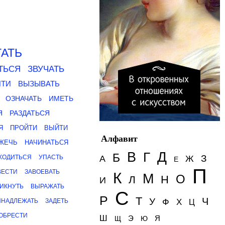
ТАТЬ
ТЬСЯ
ЗВУЧАТЬ
ЙТИ
ВЫЗЫВАТЬ
ОЗНАЧАТЬ
ИМЕТЬ
Я
РАЗДАТЬСЯ
Я
ПРОЙТИ
ВЫЙТИ
Алфавит
ЖЕЧЬ
НАЧИНАТЬСЯ
Д
В
Г
Б
З
ХОДИТЬСЯ
УПАСТЬ
А
Ж
Е
П
ВЕСТИ
ЗАВОЕВАТЬ
К
М
О
Н
Л
И
ИКНУТЬ
ВЫРАЖАТЬ
С
Р
Т
Ч
У
Ф
ИНАДЛЕЖАТЬ
ЗАДЕТЬ
Х
Ц
ОБРЕСТИ
Ш
Э
Я
Щ
Ю