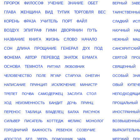
ПРОРОК
ФИЛОСОФ
УЧЕНИЕ
ЗНАНИЕ
ОБЕТ
ВЕРНЫЙ
ЗАВ
ГЛАВА
ЖЕНЩИНА
ВИД
ТУПИК
ТОРГОВЛЯ
ВЕС
ТАИНСТВЕННЫ
КОРЕНЬ
ФРАЗА
УЧИТЕЛЬ
ПОРТ
ФАЙЛ
СЛАДКИЙ
ИСП
ВОЗДУХ
ЭПИГРАФ
ГИМН
ДВОРЯНИН
ПУТЬ
НАУЧНЫЙ
НА
НАЗВАНИЕ
КНИГА
ЖИЗНЬ
СЛОВО
НАЧАЛО
НЕЖНЫЙ
МА
СОН
ДЛИНА
ПРОЩАНИЕ
ГЕНЕРАЛ
ДУХ
ПОД
САНСКРИТСКИ
ФОНЕМА
АВТОР
ПЕРЕВОД
ЗНАТОК
БУМАГА
СВЯТОЙ
ПРО
ОСНОВА
ТЕМНОТА
РИТУАЛ
ЛЮБОВНИК
СВЯЩЕННЫЙ
ЧЕЛОВЕЧЕСТВО
ПОЛЕ
ЯГУАР
СТАРУХА
ОНЕГИН
ОСОБЫЙ
ЗНА
НАПИСАНИЕ
ПРИНЦИП
ИСКЛЮЧЕНИЕ
МИНИСТР
ОВЫЙ
КУПЕЧ
ТРЕПЕТ
ПОЧВА
САМОДЕРЖЕЦ
ЗАСЛУГА
СТОЛ
НЕПОДХОДЯЩИ
ХОД
НЕИЗМЕННОСТЬ
БАНДИТ
ДОЧЬ
ПРИНЦ
ПРОЩАЛЬНЫЙ
ПЕРЕНОС
ТАБЛИЦА
ВЛАДЕЛЕЦ
БАЛХА
РИСУНОК
ИНОСТРАННЫЙ
СИЛЬВЕР
ПИСАТЕЛЬ
КОТТЕДЖ
ФЕЛИКС
МОНОЛОГ
ВОЗВЫШЕННЫ
ГОРОДНИЧИЙ
ВАЖНОСТЬ
РЕБЕНОК
СОЗВУЧИЕ
ВЫРАЗИТЕЛЬН
АПОСТОЛ
БЕЛ
ЗВЕРЬ
ПОМОЩНИК
ЧАРА
МЕРЗКИЙ
ПО