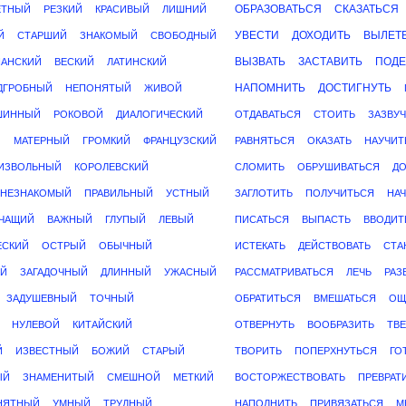
ОБРАЗОВАТЬСЯ
СКАЗАТЬСЯ
ЕТНЫЙ
РЕЗКИЙ
КРАСИВЫЙ
ЛИШНИЙ
УВЕСТИ
ДОХОДИТЬ
ВЫЛЕТ
Й
СТАРШИЙ
ЗНАКОМЫЙ
СВОБОДНЫЙ
ВЫЗВАТЬ
ЗАСТАВИТЬ
ПОДЕ
АНСКИЙ
ВЕСКИЙ
ЛАТИНСКИЙ
НАПОМНИТЬ
ДОСТИГНУТЬ
ДГРОБНЫЙ
НЕПОНЯТЫЙ
ЖИВОЙ
ШИННЫЙ
РОКОВОЙ
ДИАЛОГИЧЕСКИЙ
ОТДАВАТЬСЯ
СТОИТЬ
ЗАЗВУЧ
Й
МАТЕРНЫЙ
ГРОМКИЙ
ФРАНЦУЗСКИЙ
РАВНЯТЬСЯ
ОКАЗАТЬ
НАУЧИТ
ИЗВОЛЬНЫЙ
КОРОЛЕВСКИЙ
СЛОМИТЬ
ОБРУШИВАТЬСЯ
ДО
НЕЗНАКОМЫЙ
ПРАВИЛЬНЫЙ
УСТНЫЙ
ЗАГЛОТИТЬ
ПОЛУЧИТЬСЯ
НАЧ
ЧАЩИЙ
ВАЖНЫЙ
ГЛУПЫЙ
ЛЕВЫЙ
ПИСАТЬСЯ
ВЫПАСТЬ
ВВОДИТ
ЕСКИЙ
ОСТРЫЙ
ОБЫЧНЫЙ
ИСТЕКАТЬ
ДЕЙСТВОВАТЬ
СТА
Й
ЗАГАДОЧНЫЙ
ДЛИННЫЙ
УЖАСНЫЙ
РАССМАТРИВАТЬСЯ
ЛЕЧЬ
РАЗ
ЗАДУШЕВНЫЙ
ТОЧНЫЙ
ОБРАТИТЬСЯ
ВМЕШАТЬСЯ
ОЩ
НУЛЕВОЙ
КИТАЙСКИЙ
ОТВЕРНУТЬ
ВООБРАЗИТЬ
ТВЕ
Й
ИЗВЕСТНЫЙ
БОЖИЙ
СТАРЫЙ
ТВОРИТЬ
ПОПЕРХНУТЬСЯ
ГО
ЫЙ
ЗНАМЕНИТЫЙ
СМЕШНОЙ
МЕТКИЙ
ВОСТОРЖЕСТВОВАТЬ
ПРЕВРАТ
НЯТНЫЙ
УМНЫЙ
ТРУДНЫЙ
НАПОЛНИТЬ
ПРИВЯЗАТЬСЯ
М