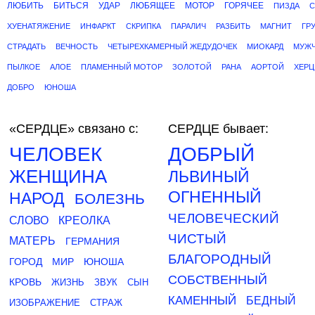
ЛЮБИТЬ
БИТЬСЯ
УДАР
ЛЮБЯЩЕЕ
МОТОР
ГОРЯЧЕЕ
ПИЗДА
С
ХУЕНАТЯЖЕНИЕ
ИНФАРКТ
СКРИПКА
ПАРАЛИЧ
РАЗБИТЬ
МАГНИТ
ГР
СТРАДАТЬ
ВЕЧНОСТЬ
ЧЕТЫРЕХКАМЕРНЫЙ ЖЕДУДОЧЕК
МИОКАРД
МУЖ
ПЫЛКОЕ
АЛОЕ
ПЛАМЕННЫЙ МОТОР
ЗОЛОТОЙ
РАНА
АОРТОЙ
ХЕРЦ
ДОБРО
ЮНОША
«СЕРДЦЕ»
связано с:
СЕРДЦЕ бывает:
ЧЕЛОВЕК
ДОБРЫЙ
ЖЕНЩИНА
ЛЬВИНЫЙ
ОГНЕННЫЙ
НАРОД
БОЛЕЗНЬ
ЧЕЛОВЕЧЕСКИЙ
СЛОВО
КРЕОЛКА
ЧИСТЫЙ
МАТЕРЬ
ГЕРМАНИЯ
БЛАГОРОДНЫЙ
ГОРОД
МИР
ЮНОША
СОБСТВЕННЫЙ
КРОВЬ
ЖИЗНЬ
ЗВУК
СЫН
КАМЕННЫЙ
БЕДНЫЙ
ИЗОБРАЖЕНИЕ
СТРАЖ