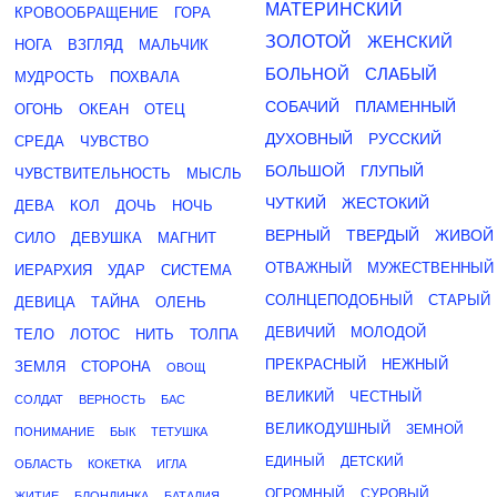
МАТЕРИНСКИЙ
КРОВООБРАЩЕНИЕ
ГОРА
ЗОЛОТОЙ
ЖЕНСКИЙ
НОГА
ВЗГЛЯД
МАЛЬЧИК
БОЛЬНОЙ
СЛАБЫЙ
МУДРОСТЬ
ПОХВАЛА
СОБАЧИЙ
ПЛАМЕННЫЙ
ОГОНЬ
ОКЕАН
ОТЕЦ
ДУХОВНЫЙ
РУССКИЙ
СРЕДА
ЧУВСТВО
БОЛЬШОЙ
ГЛУПЫЙ
ЧУВСТВИТЕЛЬНОСТЬ
МЫСЛЬ
ЧУТКИЙ
ЖЕСТОКИЙ
ДЕВА
КОЛ
ДОЧЬ
НОЧЬ
ВЕРНЫЙ
ТВЕРДЫЙ
ЖИВОЙ
СИЛО
ДЕВУШКА
МАГНИТ
ОТВАЖНЫЙ
МУЖЕСТВЕННЫЙ
ИЕРАРХИЯ
УДАР
СИСТЕМА
СОЛНЦЕПОДОБНЫЙ
СТАРЫЙ
ДЕВИЦА
ТАЙНА
ОЛЕНЬ
ДЕВИЧИЙ
МОЛОДОЙ
ТЕЛО
ЛОТОС
НИТЬ
ТОЛПА
ПРЕКРАСНЫЙ
НЕЖНЫЙ
ЗЕМЛЯ
СТОРОНА
ОВОЩ
ВЕЛИКИЙ
ЧЕСТНЫЙ
СОЛДАТ
ВЕРНОСТЬ
БАС
ВЕЛИКОДУШНЫЙ
ЗЕМНОЙ
ПОНИМАНИЕ
БЫК
ТЕТУШКА
ЕДИНЫЙ
ДЕТСКИЙ
ОБЛАСТЬ
КОКЕТКА
ИГЛА
ОГРОМНЫЙ
СУРОВЫЙ
ЖИТИЕ
БЛОНДИНКА
БАТАЛИЯ