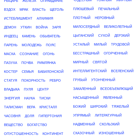
ЧУДЕСНЫЙ
ТОМНЫЙ
ЖИРНЫЙ
РЫЦАРЬ
ЖЕЛЕЗА
ОПРАВДАНИЕ
ПЛЮШЕВЫЙ
ПЕЧАЛЬНЫЙ
ВЗДОХ
МРАК
ВЛАСТЬ
ЩЕГОЛЬ
ПЛОТНЫЙ
НЕРОВНЫЙ
ИСТЕБЛИШМЕНТ
АЛХИМИЯ
МИЛОСЕРДНЫЙ
ВЕЛИКОЛЕПНЫЙ
ДЕМОН
УТКИН
ВОЙНА
ЗАРЯ
ЦЫГАНСКИЙ
СУХОЙ
ДЕРЗКИЙ
ИНДЕЕЦ
КАМЕНЬ
ОБЫВАТЕЛЬ
УСТАЛЫЙ
МИЛЫЙ
ТРУДОВОЙ
ПАРЕНЬ
МОЛОДЕЖЬ
ПОЯС
БЕССТРАШНЫЙ
ОГОРЧЕННЫЙ
МАСКА
СОЗНАНИЕ
ОГОНЬ
МИРНЫЙ
СВЯТОЙ
ПАЗУХА
ПОЧВА
РИМЛЯНКА
ИНТЕЛЛИГЕНТСКИЙ
ВСЕЛЕНСКИЙ
КОСТЕР
СЕМЬЯ
БАБИЛОНСКОЙ
ГРУБЫЙ
УТОНЧЕННЫЙ
СТАТУЯ
ПОКОРНОСТЬ
РЕБРО
ЗАКАЛЕННЫЙ
ВСЕОБЪЕМЛЮЩИЙ
ВЛАДЫКА
ПУЛЯ
ЦЕНТР
НАСЫЩЕННЫЙ
ЯВЛЕННЫЙ
ЭНЕРГИЯ
НАУКА
ТИСКИ
БОЖИЙ
ШИРОКИЙ
ТЯЖЕЛЫЙ
ТАЛИСМАН
ВЕРА
КРИСТАЛЛ
УПРЯМЫЙ
ЛИТЕРАТУРНЫЙ
ЧАСОВНЯ
ДОЛЯ
ГИПЕРТОНИЯ
НАДМЕННЫЙ
СКОЛЬЗКИЙ
ВЕЩЕСТВО
БОГАТСТВО
СКАЗОЧНЫЙ
ИЗНОШЕННЫЙ
ОПУСТОШЕННОСТЬ
КОНТИНЕНТ