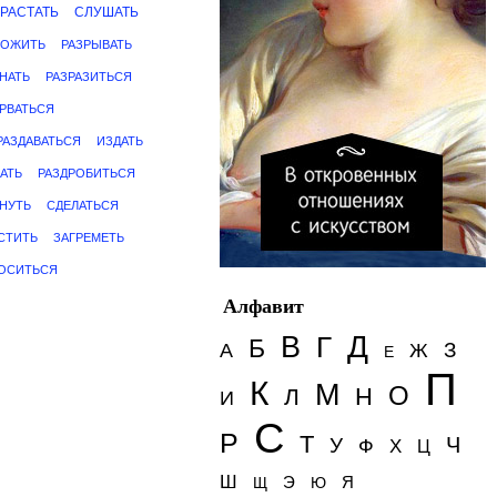
РАСТАТЬ
СЛУШАТЬ
ВОЖИТЬ
РАЗРЫВАТЬ
НАТЬ
РАЗРАЗИТЬСЯ
РВАТЬСЯ
РАЗДАВАТЬСЯ
ИЗДАТЬ
АТЬ
РАЗДРОБИТЬСЯ
НУТЬ
СДЕЛАТЬСЯ
СТИТЬ
ЗАГРЕМЕТЬ
ОСИТЬСЯ
Алфавит
Д
В
Г
Б
З
А
Ж
Е
П
К
М
О
Н
Л
И
С
Р
Т
Ч
У
Ф
Х
Ц
Ш
Э
Я
Щ
Ю