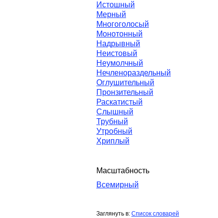
Истошный
Мерный
Многоголосый
Монотонный
Надрывный
Неистовый
Неумолчный
Нечленораздельный
Оглушительный
Пронзительный
Раскатистый
Слышный
Трубный
Утробный
Хриплый
Масштабность
Всемирный
Заглянуть в:
Список словарей