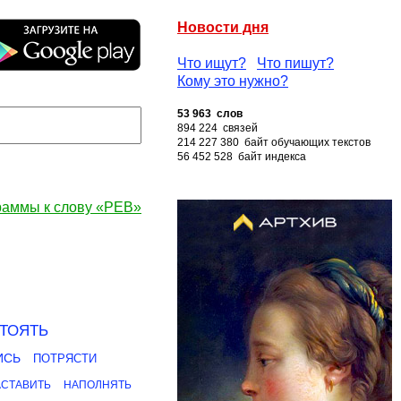
Новости дня
Что ищут?
Что пишут?
Кому это нужно?
53 963 слов
894 224 связей
214 227 380 байт обучающих текстов
56 452 528 байт индекса
раммы к слову «РЕВ»
ТОЯТЬ
ИСЬ
ПОТРЯСТИ
АСТАВИТЬ
НАПОЛНЯТЬ