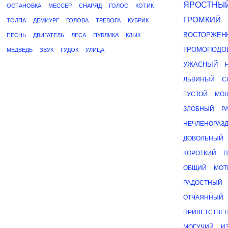
ЯРОСТНЫ
ОСТАНОВКА
МЕССЕР
СНАРЯД
ГОЛОС
КОТИК
ГРОМКИЙ
ТОЛПА
ДЕМИУРГ
ГОЛОВА
ТРЕВОГА
КУБРИК
ВОСТОРЖЕН
ПЕСНЬ
ДВИГАТЕЛЬ
ЛЕСА
ПУБЛИКА
КЛЫК
ГРОМОПОДО
МЕДВЕДЬ
ЗВУК
ГУДОК
УЛИЦА
УЖАСНЫЙ
ЛЬВИНЫЙ
С
ГУСТОЙ
МО
ЗЛОБНЫЙ
Р
НЕЧЛЕНОРАЗ
ДОВОЛЬНЫЙ
КОРОТКИЙ
П
ОБЩИЙ
МОТ
РАДОСТНЫЙ
ОТЧАЯННЫЙ
ПРИВЕТСТВЕ
МОГУЧИЙ
И