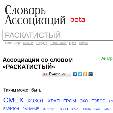
Например:
Феникс
,
Сердце
,
Страшный
,
Цвет
,
Штука
Ассоциации со словом
Анаг
«РАСКАТИСТЫЙ»
Поделиться…
Таким может быть:
СМЕХ
ХОХОТ
ХРАП
ГРОМ
ЭХО
ГОЛОС
Г
БАРИТОН
РЫЧАНИЕ
МЕЛОДИЯ
ЗВОН
КРИК
ГРОЗА
БАС
УДАР