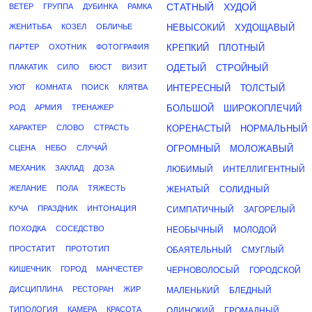
СТАТНЫЙ
ХУДОЙ
ВЕТЕР
ГРУППА
ДУБИНКА
РАМКА
ЖЕНИТЬБА
КОЗЕЛ
ОБЛИЧЬЕ
НЕВЫСОКИЙ
ХУДОЩАВЫЙ
ПАРТЕР
ОХОТНИК
ФОТОГРАФИЯ
КРЕПКИЙ
ПЛОТНЫЙ
ПЛАКАТИК
СИЛО
БЮСТ
ВИЗИТ
ОДЕТЫЙ
СТРОЙНЫЙ
УЮТ
КОМНАТА
ПОИСК
КЛЯТВА
ИНТЕРЕСНЫЙ
ТОЛСТЫЙ
РОД
АРМИЯ
ТРЕНАЖЕР
БОЛЬШОЙ
ШИРОКОПЛЕЧИЙ
ХАРАКТЕР
СЛОВО
СТРАСТЬ
КОРЕНАСТЫЙ
НОРМАЛЬНЫЙ
СЦЕНА
НЕБО
СЛУЧАЙ
ОГРОМНЫЙ
МОЛОЖАВЫЙ
МЕХАНИК
ЗАКЛАД
ДОЗА
ЛЮБИМЫЙ
ИНТЕЛЛИГЕНТНЫЙ
ЖЕЛАНИЕ
ПОЛА
ТЯЖЕСТЬ
ЖЕНАТЫЙ
СОЛИДНЫЙ
КУЧА
ПРАЗДНИК
ИНТОНАЦИЯ
СИМПАТИЧНЫЙ
ЗАГОРЕЛЫЙ
ПОХОДКА
СОСЕДСТВО
НЕОБЫЧНЫЙ
МОЛОДОЙ
ПРОСТАТИТ
ПРОТОТИП
ОБАЯТЕЛЬНЫЙ
СМУГЛЫЙ
КИШЕЧНИК
ГОРОД
МАНЧЕСТЕР
ЧЕРНОВОЛОСЫЙ
ГОРОДСКОЙ
ДИСЦИПЛИНА
РЕСТОРАН
ЖИР
МАЛЕНЬКИЙ
БЛЕДНЫЙ
ТИПОЛОГИЯ
КАМЕРА
КРАСОТА
ОДИНОКИЙ
ГРОМАДНЫЙ