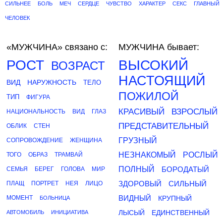
СИЛЬНЕЕ
БОЛЬ
МЕЧ
СЕРДЦЕ
ЧУВСТВО
ХАРАКТЕР
СЕКС
ГЛАВНЫЙ
ЧЕЛОВЕК
«МУЖЧИНА»
связано с:
МУЖЧИНА бывает:
РОСТ
ВЫСОКИЙ
ВОЗРАСТ
НАСТОЯЩИЙ
ВИД
НАРУЖНОСТЬ
ТЕЛО
ПОЖИЛОЙ
ТИП
ФИГУРА
КРАСИВЫЙ
ВЗРОСЛЫЙ
НАЦИОНАЛЬНОСТЬ
ВИД
ГЛАЗ
ПРЕДСТАВИТЕЛЬНЫЙ
ОБЛИК
СТЕН
ГРУЗНЫЙ
СОПРОВОЖДЕНИЕ
ЖЕНЩИНА
НЕЗНАКОМЫЙ
РОСЛЫЙ
ТОГО
ОБРАЗ
ТРАМВАЙ
ПОЛНЫЙ
БОРОДАТЫЙ
СЕМЬЯ
БЕРЕГ
ГОЛОВА
МИР
ЗДОРОВЫЙ
СИЛЬНЫЙ
ПЛАЩ
ПОРТРЕТ
НЕЯ
ЛИЦО
ВИДНЫЙ
МОМЕНТ
КРУПНЫЙ
БОЛЬНИЦА
ЛЫСЫЙ
ЕДИНСТВЕННЫЙ
АВТОМОБИЛЬ
ИНИЦИАТИВА