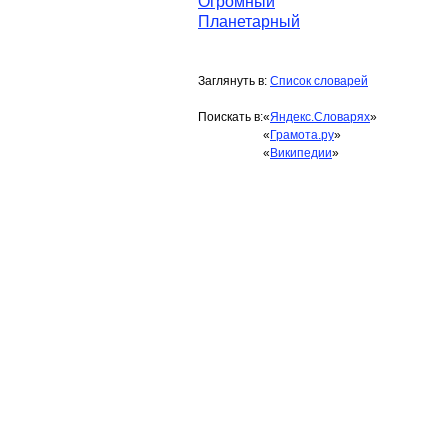
Огромный
Планетарный
Заглянуть в:
Список словарей
Поискать в:
«
Яндекс.Словарях
»
«
Грамота.ру
»
«
Википедии
»