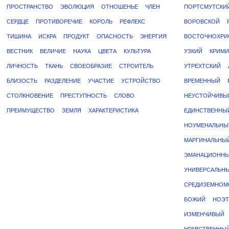
ПРОСТРАНСТВО
ЭВОЛЮЦИЯ
ОТНОШЕНЬЕ
ЧЛЕН
ПОРТСМУТСКИ
СЕРДЦЕ
ПРОТИВОРЕЧИЕ
КОРОЛЬ
РЕФЛЕКС
ВОРОВСКОЙ
ТИШИНА
ИСКРА
ПРОДУКТ
ОПАСНОСТЬ
ЭНЕРГИЯ
ВОСТОЧНОХРИ
ВЕСТНИК
ВЕЛИЧИЕ
НАУКА
ЦВЕТА
КУЛЬТУРА
УЗКИЙ
КРИМ
ЛИЧНОСТЬ
ТКАНЬ
СВОЕОБРАЗИЕ
СТРОИТЕЛЬ
УТРЕХТСКИЙ
БЛИЗОСТЬ
РАЗДЕЛЕНИЕ
УЧАСТИЕ
УСТРОЙСТВО
ВРЕМЕННЫЙ
СТОЛКНОВЕНИЕ
ПРЕСТУПНОСТЬ
СЛОВО
НЕУСТОЙЧИВЫ
ПРЕИМУЩЕСТВО
ЗЕМЛЯ
ХАРАКТЕРИСТИКА
ЕДИНСТВЕННЫ
НОУМЕНАЛЬНЫ
МАРГИНАЛЬНЫ
ЭМАНАЦИОНН
УНИВЕРСАЛЬН
СРЕДИЗЕМНОМ
БОЖИЙ
НОЭТ
ИЗМЕНЧИВЫЙ