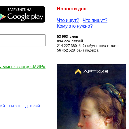
Новости дня
Что ищут?
Что пишут?
Кому это нужно?
53 963 слов
894 224 связей
214 227 380 байт обучающих текстов
56 452 528 байт индекса
аммы к слову «МИР»
КИЙ
ЕБНУТЬ
ДЕТСКИЙ