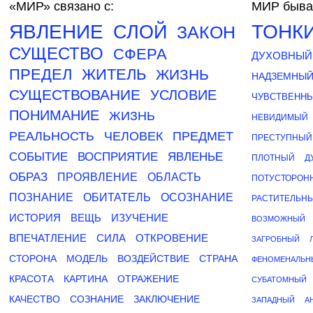
«МИР»
связано с:
МИР быва
ЯВЛЕНИЕ
ТОНК
СЛОЙ
ЗАКОН
СУЩЕСТВО
СФЕРА
ДУХОВНЫЙ
ПРЕДЕЛ
ЖИТЕЛЬ
ЖИЗНЬ
НАДЗЕМНЫ
СУЩЕСТВОВАНИЕ
УСЛОВИЕ
ЧУВСТВЕНН
ПОНИМАНИЕ
ЖИЗНЬ
НЕВИДИМЫЙ
РЕАЛЬНОСТЬ
ЧЕЛОВЕК
ПРЕДМЕТ
ПРЕСТУПНЫЙ
СОБЫТИЕ
ВОСПРИЯТИЕ
ЯВЛЕНЬЕ
ПЛОТНЫЙ
Д
ОБРАЗ
ПРОЯВЛЕНИЕ
ОБЛАСТЬ
ПОТУСТОРОН
ПОЗНАНИЕ
ОБИТАТЕЛЬ
ОСОЗНАНИЕ
РАСТИТЕЛЬН
ИСТОРИЯ
ВЕЩЬ
ИЗУЧЕНИЕ
ВОЗМОЖНЫЙ
ВПЕЧАТЛЕНИЕ
СИЛА
ОТКРОВЕНИЕ
ЗАГРОБНЫЙ
СТОРОНА
МОДЕЛЬ
ВОЗДЕЙСТВИЕ
СТРАНА
ФЕНОМЕНАЛЬН
КРАСОТА
КАРТИНА
ОТРАЖЕНИЕ
СУБАТОМНЫЙ
КАЧЕСТВО
СОЗНАНИЕ
ЗАКЛЮЧЕНИЕ
ЗАПАДНЫЙ
А