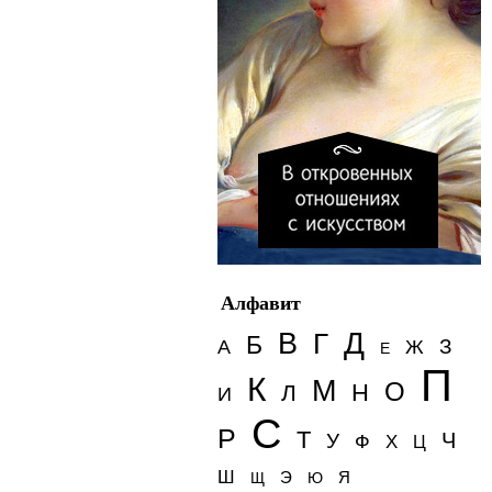
Алфавит
Д
В
Г
Б
З
А
Ж
Е
П
К
М
О
Н
Л
И
С
Р
Т
Ч
У
Ф
Х
Ц
Ш
Э
Я
Щ
Ю