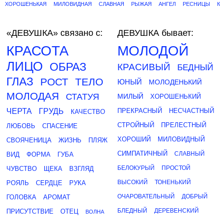
ХОРОШЕНЬКАЯ
МИЛОВИДНАЯ
СЛАВНАЯ
РЫЖАЯ
АНГЕЛ
РЕСНИЦЫ
«ДЕВУШКА»
связано с:
ДЕВУШКА бывает:
КРАСОТА
МОЛОДОЙ
ЛИЦО
ОБРАЗ
КРАСИВЫЙ
БЕДНЫЙ
ГЛАЗ
РОСТ
ТЕЛО
ЮНЫЙ
МОЛОДЕНЬКИЙ
МОЛОДАЯ
СТАТУЯ
МИЛЫЙ
ХОРОШЕНЬКИЙ
ЧЕРТА
ГРУДЬ
ПРЕКРАСНЫЙ
НЕСЧАСТНЫЙ
КАЧЕСТВО
СТРОЙНЫЙ
ПРЕЛЕСТНЫЙ
ЛЮБОВЬ
СПАСЕНИЕ
ХОРОШИЙ
МИЛОВИДНЫЙ
СВОЯЧЕНИЦА
ЖИЗНЬ
ПЛЯЖ
СИМПАТИЧНЫЙ
СЛАВНЫЙ
ВИД
ФОРМА
ГУБА
БЕЛОКУРЫЙ
ПРОСТОЙ
ЧУВСТВО
ЩЕКА
ВЗГЛЯД
ВЫСОКИЙ
ТОНЕНЬКИЙ
РОЯЛЬ
СЕРДЦЕ
РУКА
ОЧАРОВАТЕЛЬНЫЙ
ДОБРЫЙ
ГОЛОВКА
АРОМАТ
БЛЕДНЫЙ
ДЕРЕВЕНСКИЙ
ПРИСУТСТВИЕ
ОТЕЦ
ВОЛНА