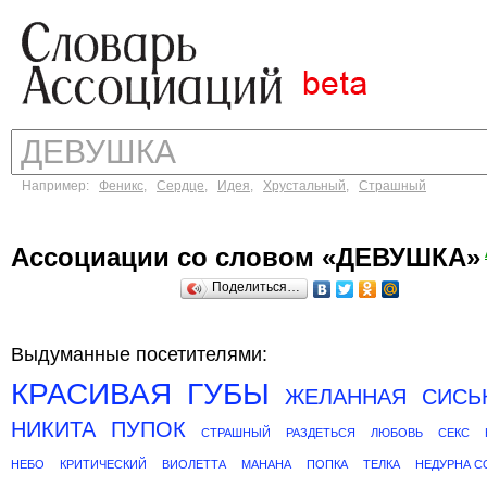
Например:
Феникс
,
Сердце
,
Идея
,
Хрустальный
,
Страшный
Ассоциации со словом «ДЕВУШКА»
Поделиться…
Выдуманные посетителями:
КРАСИВАЯ
ГУБЫ
ЖЕЛАННАЯ
СИСЬ
НИКИТА
ПУПОК
СТРАШНЫЙ
РАЗДЕТЬСЯ
ЛЮБОВЬ
СЕКС
НЕБО
КРИТИЧЕСКИЙ
ВИОЛЕТТА
МАНАНА
ПОПКА
ТЕЛКА
НЕДУРНА С