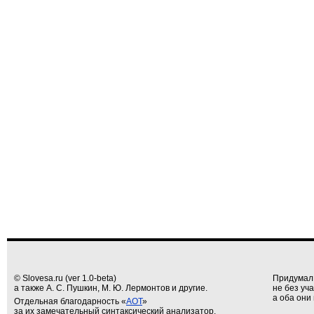
© Slovesa.ru (ver 1.0-beta)
Придумал
а также А. С. Пушкин, М. Ю. Лермонтов и другие.
не без уч
а оба они 
Отдельная благодарность «
АОТ
»
за их замечательный синтаксический анализатор.