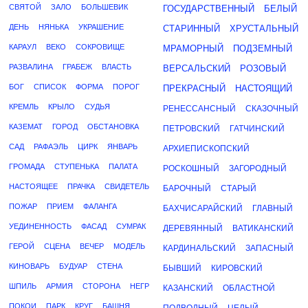
СВЯТОЙ
ЗАЛО
БОЛЬШЕВИК
ГОСУДАРСТВЕННЫЙ
БЕЛЫЙ
ДЕНЬ
НЯНЬКА
УКРАШЕНИЕ
СТАРИННЫЙ
ХРУСТАЛЬНЫЙ
КАРАУЛ
ВЕКО
СОКРОВИЩЕ
МРАМОРНЫЙ
ПОДЗЕМНЫЙ
РАЗВАЛИНА
ГРАБЕЖ
ВЛАСТЬ
ВЕРСАЛЬСКИЙ
РОЗОВЫЙ
БОГ
СПИСОК
ФОРМА
ПОРОГ
ПРЕКРАСНЫЙ
НАСТОЯЩИЙ
КРЕМЛЬ
КРЫЛО
СУДЬЯ
РЕНЕССАНСНЫЙ
СКАЗОЧНЫЙ
КАЗЕМАТ
ГОРОД
ОБСТАНОВКА
ПЕТРОВСКИЙ
ГАТЧИНСКИЙ
САД
РАФАЭЛЬ
ЦИРК
ЯНВАРЬ
АРХИЕПИСКОПСКИЙ
ГРОМАДА
СТУПЕНЬКА
ПАЛАТА
РОСКОШНЫЙ
ЗАГОРОДНЫЙ
НАСТОЯЩЕЕ
ПРАЧКА
СВИДЕТЕЛЬ
БАРОЧНЫЙ
СТАРЫЙ
ПОЖАР
ПРИЕМ
ФАЛАНГА
БАХЧИСАРАЙСКИЙ
ГЛАВНЫЙ
УЕДИНЕННОСТЬ
ФАСАД
СУМРАК
ДЕРЕВЯННЫЙ
ВАТИКАНСКИЙ
ГЕРОЙ
СЦЕНА
ВЕЧЕР
МОДЕЛЬ
КАРДИНАЛЬСКИЙ
ЗАПАСНЫЙ
КИНОВАРЬ
БУДУАР
СТЕНА
БЫВШИЙ
КИРОВСКИЙ
ШПИЛЬ
АРМИЯ
СТОРОНА
НЕГР
КАЗАНСКИЙ
ОБЛАСТНОЙ
ПОКОИ
ПАРК
КРУГ
БАШНЯ