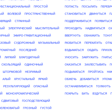
УБСТАНЦИОНАЛЬНЫЙ
ПРОСТОЙ
ПОПАСТЬ
ПОСЫЛАТЬ
ПЕРЕБР
ЫЙ
ВОЛЕВОЙ
ПРОСТРАНСТВЕННЫЙ
СТАНОВИТЬСЯ
ДВИНУТЬСЯ
П
АВЯЩИЙ
СТРАННЫЙ
ПОДДЕРЖИВАТЬСЯ
ПОЯВИТЬС
НЫЙ
ЭЛЕКТРИЧЕСКИЙ
МЫСЛИТЕЛЬНЫЙ
ПРОХОДИТЬ
НАДВИГАТЬСЯ
О
ИРНЫЙ
ЭФИРО-ГРАВИТАЦИОННЫЙ
ВВЕРГНУТЬ
ОБНАЖИТЬ
ТОНУ
АЗОВЫЙ
СУДОРОЖНЫЙ
МУЗЫКАЛЬНЫЙ
РАЗБИТЬСЯ
ПЕРЕКАТИТЬ
ОТК
РОМАТНЫЙ
ПОСЛЕДНИЙ
ВЗДЫМАТЬСЯ
ОБДАТЬ
ПРИХЛ
Й
ЛИПКИЙ
БЛАГОДАТНЫЙ
УНОСИТЬ
ЗАКРУЖИТЬ
ГНАТЬ
СКОЛЬЗЯЩИЙ
ОДИНОЧНЫЙ
ОКАЗАТЬСЯ
ЗАХЛЕСТЫВАТЬ
П
ШТОРМОВОЙ
НЕЗРИМЫЙ
ПОДЫМАТЬСЯ
ПРОЙТИСЬ
НА
АЛЫЙ
ХРУСТАЛЬНЫЙ
ЯРКИЙ
ОБЖЕЧЬ
ДОБАВИТЬСЯ
УПОМИ
РЕЗУЛЬТИРУЮЩИЙ
ОПАСНЫЙ
ОСТАНАВЛИВАТЬСЯ
ТОЛКНУТЬ
ИЙ
МОНОХРОМАТИЧЕСКИЙ
ПОКРЫТЬ
БИТЬ
ВЗДУТЬСЯ
СДВИГОВЫЙ
ГОСПОДСТВУЮЩИЙ
ЗЕЛЕНОВАТЫЙ
ГРОЗНЫЙ
ГУСТОЙ