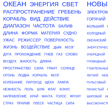
ОКЕАН
НОВЫ
ЭНЕРГИЯ
СВЕТ
РАСПРОСТРАНЕНИЕ
ГРЕБЕНЬ
ЭЛЕКТРО
КОРАБЛЬ
ВИД
ДЕЙСТВИЕ
ГОРЯЧИЙ
ДИАПАЗОН
ЧАСТОТА
ЗАЛИВ
БОЛЬШИЙ
ДЛИНА
ФОРМА
МАТЕРИЯ
СУДНО
ХОЛОДНЫЙ
УЖАС
РЕЖИССЕР
ПОВЕРХНОСТЬ
ОКЕАНСКИЙ
ЖИЗНЬ
ВОЗДЕЙСТВИЕ
ДЫМ
МОЗГ
ЭНЕРГЕТИЧЕ
ДУГА
ПРОХОЖДЕНИЕ
ГНЕВ
ГАЗ
СЛОВО
ОЧЕРЕДНОЙ
ВОЗДУХ
ЖАЛОСТЬ
ДЛИНА
ГРОМАДНЫЙ
ПРОСТРАНСТВО
СИЛА
ГРАНТ
СОЛНЦЕ
ГУБИТЕЛЬНЫ
ОГОНЬ
ЛОДКА
КОРАБЛЬ
МОЗГ
ЛЕГКИЙ
НЕМ
КОЛЕБАНИЕ
ПАРОХОД
ЩЕКА
ЛАМПА
ПУЛЬСОВЫЙ
НЕЖНОСТЬ
ПОЛЬ
ШУМ
ФЛАГ
КОНУС
ПЕНИСТЫЙ
НАПРАВЛЕНИЕ
КРАЙ
МАЧТА
ГОЛОС
ФРОНТ
ШИРОКИЙ
Н
СТРАХ
ПРИЛИВ
ПЛЕСК
ЧАСТИЦА
СИЛА
ВЫСОКОЧАСТ