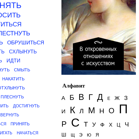
НЯТЬ
ОСИТЬ
ТИТЬСЯ
ЛЕСТНУТЬ
Ь
ОБРУШИТЬСЯ
ТЬ
СХЛЫНУТЬ
Ь
ИДТИ
НУТЬ
СМЫТЬ
НАКАТИТЬ
Алфавит
ОТХЛЫНУТЬ
Д
В
Г
Б
ПЛЕСНУТЬ
З
А
Ж
Е
П
ШИТЬ
ДОСТИГНУТЬ
К
М
О
Н
Л
И
ЕВЕРНУТЬ
С
Р
Т
Ч
У
ЬСЯ
ПРИНЯТЬ
Ф
Х
Ц
ИГАТЬ
НАЧАТЬСЯ
Ш
Э
Я
Щ
Ю