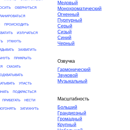
Медовый
ОСИТЬ
ОБЕРНУТЬСЯ
Монохроматический
Огненный
ЛАНИРОВАТЬСЯ
Пурпурный
Я
ПРОИСХОДИТЬ
Серый
Сизый
ХВАТИТЬ
ИЗЛУЧАТЬСЯ
Синий
ТЬ
УТКНУТЬ
Черный
ИДЫВАТЬ
ЗАХВАТИТЬ
ЫНУТЬ
ПРИКРЫТЬ
Озвучка
СЯ
СКАЗАТЬ
Гармонический
Звуковой
ОДХВАТЫВАТЬ
Музыкальный
КАТЫВАТЬ
УПАСТЬ
НАТЬ
ПОДКРАСТЬСЯ
Масштабность
ПРИБЕГАТЬ
НЕСТИ
Больший
ПОГОНЯТЬ
ЗАТИХНУТЬ
Грандиозный
Громадный
Крупный