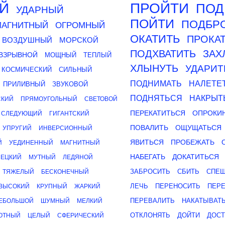
Й
ПРОЙТИ
ПОД
УДАРНЫЙ
ПОЙТИ
ПОДБР
МАГНИТНЫЙ
ОГРОМНЫЙ
ОКАТИТЬ
ПРОКА
ВОЗДУШНЫЙ
МОРСКОЙ
ПОДХВАТИТЬ
ЗАХ
ВЗРЫВНОЙ
МОЩНЫЙ
ТЕПЛЫЙ
ХЛЫНУТЬ
УДАРИТ
КОСМИЧЕСКИЙ
СИЛЬНЫЙ
ПОДНИМАТЬ
НАЛЕТЕ
ПРИЛИВНЫЙ
ЗВУКОВОЙ
ПОДНЯТЬСЯ
НАКРЫТ
СКИЙ
ПРЯМОУГОЛЬНЫЙ
СВЕТОВОЙ
ПЕРЕКАТИТЬСЯ
ОПРОКИ
СЛЕДУЮЩИЙ
ГИГАНТСКИЙ
ПОВАЛИТЬ
ОЩУЩАТЬСЯ
УПРУГИЙ
ИНВЕРСИОННЫЙ
ЯВИТЬСЯ
ПРОБЕЖАТЬ
Й
УЕДИНЕННЫЙ
МАГНИТНЫЙ
НАБЕГАТЬ
ДОКАТИТЬСЯ
ЕЦКИЙ
МУТНЫЙ
ЛЕДЯНОЙ
ЗАБРОСИТЬ
СБИТЬ
СПЕ
ТЯЖЕЛЫЙ
БЕСКОНЕЧНЫЙ
ЛЕЧЬ
ПЕРЕНОСИТЬ
ПЕР
ВЫСОКИЙ
КРУПНЫЙ
ЖАРКИЙ
ПЕРЕВАЛИТЬ
НАКАТЫВАТ
ЕБОЛЬШОЙ
ШУМНЫЙ
МЕЛКИЙ
ОТКЛОНЯТЬ
ДОЙТИ
ДОСТ
ОТНЫЙ
ЦЕЛЫЙ
СФЕРИЧЕСКИЙ