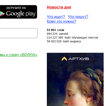
Новости дня
Что ищут?
Что пишут?
Кому это нужно?
53 963 слов
894 224 связей
214 227 380 байт обучающих текстов
56 452 528 байт индекса
мы к слову «ВОЛНА»