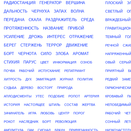
РАДИОСТАНЦИЯ
ГЕНЕРАТОР
ВЕРШИНА
ПЛОСКИЙ
Э
ДАЛЬНОСТЬ
ЧЕРНУХА
ЗАПАХ
ВОЛНА
СВЕТЛЫЙ
О
ПЕРЕДАЧА
СКАЛА
РАЗДРАЖИТЕЛЬ
СРЕДА
ВРАЖДЕБНЫЙ
ПРОТЯЖЕННОСТЬ
НАЗВАНИЕ
ПРИБОЙ
ГРАВИТАЦИО
УСИЛЕНИЕ
ДРОЖЬ
ИНТЕРЕС
ОТРАЖЕНИЕ
ТЕМНЫЙ
ГО
БЕРЕГ
СТЕРЖЕНЬ
ТЕРРОР
ДВИЖЕНИЕ
РЕЧНОЙ
СЖА
БОРТ
ЧЕРНОТА
СИЛО
ЗЛОБА
АРОМАТ
НАПРЯЖЕННЫ
СТИХИЯ
ПАРУС
ЦВЕТ
ИНФОРМАЦИЯ
ОЗНОБ
ОВЫЙ
СЕРЫЙ
ПОЧВА
РАБОЧИЙ
ИСПУСКАНИЕ
РЕПАТРИАНТ
ПРИЯТНЫЙ
Б
ХИТРОСТЬ
ДУХ
ЭМИГРАЦИЯ
ЖУРНАЛ
ПОЛИТИК
РЕДКИЙ
ЗАМ
СУДЬБА
ДЕРЕВО
ВОСТОРГ
ПРИРОДА
ГАРМОНИЧЕСК
АПЛОДИСМЕНТЫ
УТЕС
ПОДОБИЕ
РОПОТ
АРТЕРИЯ
КРОВАВЫЙ
П
ИСТОРИЯ
НАСТОЯЩЕЕ
ШТИЛЬ
СОСТАВ
ЖЕРТВА
НЕПОБЕДИМЫЙ
ЗАЧИНАТЕЛЬ
ИГРА
ЛЮБОВЬ
ЦЕНТР
ПОРОГ
РАБОЧИЙ
ЧЕ
РОКОТ
НАСЛЕДНИК
БОРТ
РЕВОЛЮЦИЯ
СОННЫЙ
ЛЕТ
АМПЛИТУДА
ГАМ
СИГНАЛ
БРАУН
ПРИВЯЗАННОСТЬ
НИЗКОЧАСТОТ