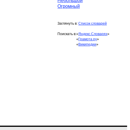
Небольшой
Огромный
Заглянуть в:
Список словарей
Поискать в:
«
Яндекс.Словарях
»
«
Грамота.ру
»
«
Википедии
»