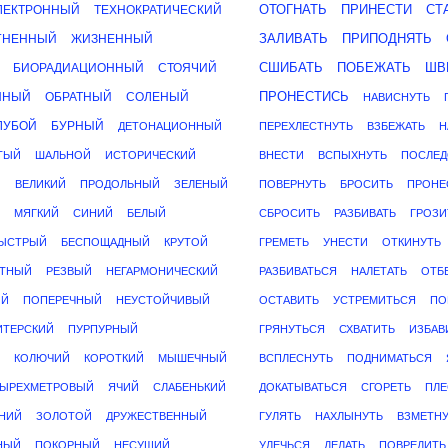
ОТОГНАТЬ
ПРИНЕСТИ
СТ
ЛЕКТРОННЫЙ
ТЕХНОКРАТИЧЕСКИЙ
ЗАЛИВАТЬ
ПРИПОДНЯТЬ
ГНЕННЫЙ
ЖИЗНЕННЫЙ
СШИБАТЬ
ПОБЕЖАТЬ
ШВ
БИОРАДИАЦИОННЫЙ
СТОЯЧИЙ
ПРОНЕСТИСЬ
ННЫЙ
ОБРАТНЫЙ
СОЛЕНЫЙ
НАВИСНУТЬ
ЛУБОЙ
БУРНЫЙ
ДЕТОНАЦИОННЫЙ
ПЕРЕХЛЕСТНУТЬ
ВЗБЕЖАТЬ
Н
ТЫЙ
ШАЛЬНОЙ
ИСТОРИЧЕСКИЙ
ВНЕСТИ
ВСПЫХНУТЬ
ПОСЛЕД
Й
ВЕЛИКИЙ
ПРОДОЛЬНЫЙ
ЗЕЛЕНЫЙ
ПОВЕРНУТЬ
БРОСИТЬ
ПРОНЕ
МЯГКИЙ
СИНИЙ
БЕЛЫЙ
СБРОСИТЬ
РАЗБИВАТЬ
ГРОЗИ
ЫСТРЫЙ
БЕСПОЩАДНЫЙ
КРУТОЙ
ГРЕМЕТЬ
УНЕСТИ
ОТКИНУТЬ
ЕТНЫЙ
РЕЗВЫЙ
НЕГАРМОНИЧЕСКИЙ
РАЗБИВАТЬСЯ
НАЛЕТАТЬ
ОТБ
ИЙ
ПОПЕРЕЧНЫЙ
НЕУСТОЙЧИВЫЙ
ОСТАВИТЬ
УСТРЕМИТЬСЯ
ПО
ИТЕРСКИЙ
ПУРПУРНЫЙ
ГРЯНУТЬСЯ
СХВАТИТЬ
ИЗБАВ
КОЛЮЧИЙ
КОРОТКИЙ
МЫШЕЧНЫЙ
ВСПЛЕСНУТЬ
ПОДНИМАТЬСЯ
ТЫРЕХМЕТРОВЫЙ
ЯЧИЙ
СЛАБЕНЬКИЙ
ДОКАТЫВАТЬСЯ
СГОРЕТЬ
ПЛЕ
НИЙ
ЗОЛОТОЙ
ДРУЖЕСТВЕННЫЙ
ГУЛЯТЬ
НАХЛЫНУТЬ
ВЗМЕТН
НЫЙ
ПОКОРНЫЙ
НЕСУЩИЙ
УЛЕЧЬСЯ
ДЕЛАТЬ
ПОВРЕДИТЬ