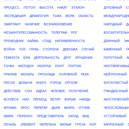
ПРОЦЕСС
ПОТОП
ВЫСОТА
НАКАТ
ЭТАЛОН
ДУХОВНЫЙ
С
ЭКСПЕДИЦИЯ
ДЕМАГОГИЯ
ТЬМА
МОРА
ОБЛАСТЬ
МЕЖДУНАРОДН
ЭМИГРАНТ
НАЛИЧИЕ
ВОЗНИКНОВЕНИЕ
НАРОДНЫЙ
Д
НЕЗАИНТЕРЕСОВАННОСТЬ
ТЕЛЕГРАФ
РОГ
ВОСХИТИТЕЛЬ
ПРОВОДНИК
КАЙМА
СПАД
НАПРАВЛЕННОСТЬ
ДЛИННЫЙ
ЭФ
ВОЙНА
ТОК
ГЛУБЬ
СТОРОНА
ДЕВУШКА
СЛУЧАЙ
КАМЕННЫЙ
Г
ТЕМНОТА
БУМ
ДЕЯТЕЛЬНОСТЬ
ДРУГ
КРУШЕНИЕ
ПОПУТНЫЙ
А
ТОЧКА
ЖЕЛУДОК
РАЗЛУКА
ПОНТ
ПОРТИК
НЕОТВРАТИМЫ
ПРИЛИВ
ФОНАРЬ
ПРОХЛАДА
ГОЛОВНОЙ
РЕКА
НЕЙТРОННЫЙ
ПЕСОК
ДОБЫЧА
КНИГА
ГОРОД
ОРГАЗМ
МУСКУЛИСТЫЙ
ДЕЙСТВИЕ
СОН
ИДЕАЛ
ЧЕЛОВЕК
ПОЛУЧЕНИЕ
ГРАНДИОЗНЫЙ
ВСПЛЕСК
НИЛ
ПЕРИОД
ВЕТЕР
ВЗРЫВ
НАЯДА
АКУСТИЧЕСКИЙ
КРОМКА
ЭРОС
ПЕРЕГАР
ДЫРА
ВИХРЬ
ОТЛИВ
ЧЕХОСЛОВАЦК
КВАРК
ПЕРЕНОС
ПРЕДСТАВИТЕЛЬ
ЗАПАД
ВИД
УСТОЙЧИВЫЙ
ПЕЧАЛЬ
ЭЛЕМЕНТ
ЧЕРЕПАХА
ФИЛЬМ
ГРОЗА
ХОР
КАПРИЗНЫЙ