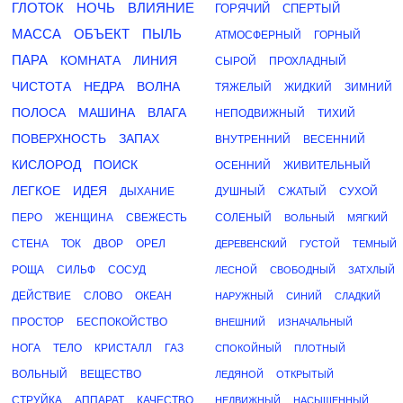
ГЛОТОК
НОЧЬ
ВЛИЯНИЕ
ГОРЯЧИЙ
СПЕРТЫЙ
МАССА
ОБЪЕКТ
ПЫЛЬ
АТМОСФЕРНЫЙ
ГОРНЫЙ
ПАРА
КОМНАТА
ЛИНИЯ
СЫРОЙ
ПРОХЛАДНЫЙ
ЧИСТОТА
НЕДРА
ВОЛНА
ТЯЖЕЛЫЙ
ЖИДКИЙ
ЗИМНИЙ
ПОЛОСА
МАШИНА
ВЛАГА
НЕПОДВИЖНЫЙ
ТИХИЙ
ПОВЕРХНОСТЬ
ЗАПАХ
ВНУТРЕННИЙ
ВЕСЕННИЙ
КИСЛОРОД
ПОИСК
ОСЕННИЙ
ЖИВИТЕЛЬНЫЙ
ЛЕГКОЕ
ИДЕЯ
ДЫХАНИЕ
ДУШНЫЙ
СЖАТЫЙ
СУХОЙ
ПЕРО
ЖЕНЩИНА
СВЕЖЕСТЬ
СОЛЕНЫЙ
ВОЛЬНЫЙ
МЯГКИЙ
СТЕНА
ТОК
ДВОР
ОРЕЛ
ДЕРЕВЕНСКИЙ
ГУСТОЙ
ТЕМНЫЙ
РОЩА
СИЛЬФ
СОСУД
ЛЕСНОЙ
СВОБОДНЫЙ
ЗАТХЛЫЙ
ДЕЙСТВИЕ
СЛОВО
ОКЕАН
НАРУЖНЫЙ
СИНИЙ
СЛАДКИЙ
ПРОСТОР
БЕСПОКОЙСТВО
ВНЕШНИЙ
ИЗНАЧАЛЬНЫЙ
НОГА
ТЕЛО
КРИСТАЛЛ
ГАЗ
СПОКОЙНЫЙ
ПЛОТНЫЙ
ВОЛЬНЫЙ
ВЕЩЕСТВО
ЛЕДЯНОЙ
ОТКРЫТЫЙ
СТРУЙКА
АППАРАТ
КАЧЕСТВО
НЕДВИЖНЫЙ
НАСЫЩЕННЫЙ