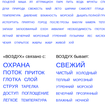
ПОЦЕЛУЙ
МАША
ЛП
АТТРАКЦИОН
ПАРК
ПИТЬ
ВОДА
ФРУКТЫ
СП
ДУХИ
ПРИРОДА
СВЕЖЕСТЬ
МАЙ
ЛЕТО
ШАРИКИ
САМОЛЕТ
ПТИЦА
ТЕМПЕРАТУРА
ДАВЛЕНИЕ
ВЛАЖНОСТЬ
МОРСКОЙ
ДЫШАТЬ ПОЛНОЙ ГР
ИСПОРТИТЬ
ПРИЯТНО
ГОРОД
ПОСЛЕ ГРОЗЫ
ВАКУУМ
КАМЕРА
ТЕП
ЗАПАХИ
ЗАГАЗОВАННЫЙ
ОЗОН
АКВАЛАНГ
НЕОБХОДИМОСТЬ
ГЛОТОК
ЛЕТНИЙ
ВЕЧЕРНИЙ
МОРОЗНЫЙ
УТРЕННИЙ
ПУЗЫРИКИ
ЛЕС
КИСЛО
ЧЕХИЯ
ОТКРЫТОЕ
ЖАБРЫ
ЖАБР
ЖИВОЙ
ХУЙ
«ВОЗДУХ»
связано с:
ВОЗДУХ бывает:
ОХРАНА
СВЕЖИЙ
ПОТОК
ПРИТОК
ЧИСТЫЙ
ХОЛОДНЫЙ
ГЛОТКА
СЛОЙ
ТЕПЛЫЙ
МОРОЗНЫЙ
СТРУЯ
ТАРЕЛКА
УТРЕННИЙ
МОРСКОЙ
ДОСТУП
ПОГЛОЩЕНИЕ
ВЕЧЕРНИЙ
ПРОЗРАЧНЫЙ
ЛЕГКОЕ
ТЕМПЕРАТУРА
ВЛАЖНЫЙ
НОЧНОЙ