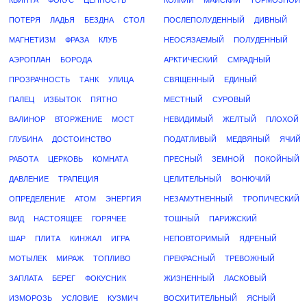
КВИНТА
ФОКУС
ЦЕННОСТЬ
КОЛКИЙ
МАЙСКИЙ
ТОРМОЗНОЙ
ПОТЕРЯ
ЛАДЬЯ
БЕЗДНА
СТОЛ
ПОСЛЕПОЛУДЕННЫЙ
ДИВНЫЙ
МАГНЕТИЗМ
ФРАЗА
КЛУБ
НЕОСЯЗАЕМЫЙ
ПОЛУДЕННЫЙ
АЭРОПЛАН
БОРОДА
АРКТИЧЕСКИЙ
СМРАДНЫЙ
ПРОЗРАЧНОСТЬ
ТАНК
УЛИЦА
СВЯЩЕННЫЙ
ЕДИНЫЙ
ПАЛЕЦ
ИЗБЫТОК
ПЯТНО
МЕСТНЫЙ
СУРОВЫЙ
ВАЛИНОР
ВТОРЖЕНИЕ
МОСТ
НЕВИДИМЫЙ
ЖЕЛТЫЙ
ПЛОХОЙ
ГЛУБИНА
ДОСТОИНСТВО
ПОДАТЛИВЫЙ
МЕДВЯНЫЙ
ЯЧИЙ
РАБОТА
ЦЕРКОВЬ
КОМНАТА
ПРЕСНЫЙ
ЗЕМНОЙ
ПОКОЙНЫЙ
ДАВЛЕНИЕ
ТРАПЕЦИЯ
ЦЕЛИТЕЛЬНЫЙ
ВОНЮЧИЙ
ОПРЕДЕЛЕНИЕ
АТОМ
ЭНЕРГИЯ
НЕЗАМУТНЕННЫЙ
ТРОПИЧЕСКИЙ
ВИД
НАСТОЯЩЕЕ
ГОРЯЧЕЕ
ТОШНЫЙ
ПАРИЖСКИЙ
ШАР
ПЛИТА
КИНЖАЛ
ИГРА
НЕПОВТОРИМЫЙ
ЯДРЕНЫЙ
МОТЫЛЕК
МИРАЖ
ТОПЛИВО
ПРЕКРАСНЫЙ
ТРЕВОЖНЫЙ
ЗАПЛАТА
БЕРЕГ
ФОКУСНИК
ЖИЗНЕННЫЙ
ЛАСКОВЫЙ
ИЗМОРОЗЬ
УСЛОВИЕ
КУЗМИЧ
ВОСХИТИТЕЛЬНЫЙ
ЯСНЫЙ