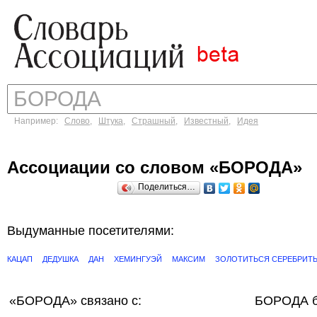
Например:
Слово
,
Штука
,
Страшный
,
Известный
,
Идея
Ассоциации со словом «БОРОДА»
Поделиться…
Выдуманные посетителями:
КАЦАП
ДЕДУШКА
ДАН
ХЕМИНГУЭЙ
МАКСИМ
ЗОЛОТИТЬСЯ СЕРЕБРИТ
«БОРОДА»
связано с:
БОРОДА б