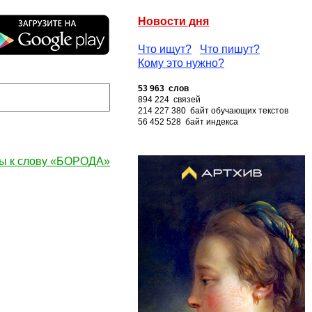
Новости дня
Что ищут?
Что пишут?
Кому это нужно?
53 963 слов
894 224 связей
214 227 380 байт обучающих текстов
56 452 528 байт индекса
ы к слову «БОРОДА»