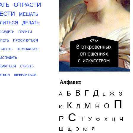
АТЬ
ОТРАСТИ
ЕСТИ
МЕШАТЬ
ЛИТЬСЯ
ДЕЛАТЬ
ОСЕДЕТЬ
ПРИЙТИ
ПЕТЬ
ПРОСУНУТЬСЯ
ВИСЕТЬ
ОПУСКАТЬСЯ
ИСПАДАТЬ
ЯВЛЯТЬСЯ
СКРЫТЬ
АТЬСЯ
ШЕВЕЛИТЬСЯ
Алфавит
Д
В
Г
Б
З
А
Ж
Е
П
К
М
О
Н
Л
И
С
Р
Т
Ч
У
Ф
Х
Ц
Ш
Э
Я
Щ
Ю