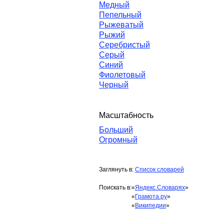
Медный
Пепельный
Рыжеватый
Рыжий
Серебристый
Серый
Синий
Фиолетовый
Черный
Масштабность
Больший
Огромный
Заглянуть в:
Список словарей
Поискать в:
«
Яндекс.Словарях
»
«
Грамота.ру
»
«
Википедии
»