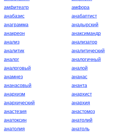
амфитеатр
амфора
анабазис
анабаптист
анаграмма
анадырский
анакреон
анаксимандр
анализ
анализатор
аналитик
аналитический
аналог
аналогичный
аналоговый
аналой
анамнез
ананас
ананасовый
ананта
анархизм
анархист
анархический
анархия
анастезия
анастомоз
анатоксин
анатолий
анатолия
анатоль