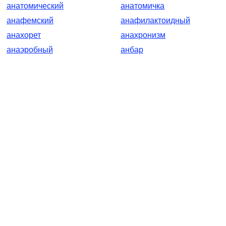
анатомический
анатомичка
анафемский
анафилактоидный
анахорет
анахронизм
анаэробный
анбар