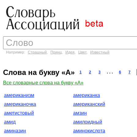
Например:
Страшный
,
Принц
,
Идея
,
Цвет
,
Известный
Слова на букву «А»
. . .
1
2
3
6
7
Все словарные слова на букву «А»
американизм
американка
американочка
американский
аметистовый
амзин
амид
амилоидный
аминазин
аминокислота