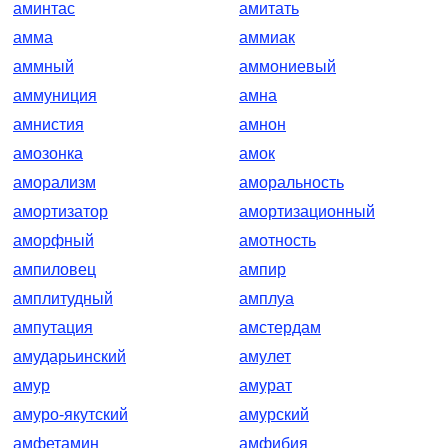
аминтас
амитать
амма
аммиак
аммный
аммониевый
аммуниция
амна
амнистия
амнон
амозонка
амок
аморализм
аморальность
амортизатор
амортизационный
аморфный
амотность
ампиловец
ампир
амплитудный
амплуа
ампутация
амстердам
амударьинский
амулет
амур
амурат
амуро-якутский
амурский
амфетамин
амфибия