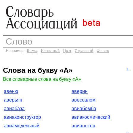
Например:
Штука
,
Известный
,
Цвет
,
Страшный
,
Феникс
Слова на букву «А»
1
Все словарные слова на букву «А»
авеню
аверин
аверьян
авессалом
авиабаза
авиабомба
авиаконструктор
авиакосмический
авиамодельный
авианосец