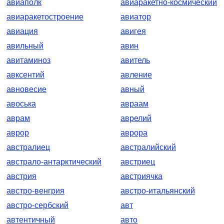
авиаполк
авиаракетно-космический
авиаракетостроение
авиатор
авиация
авигея
авильный
авин
авитаминоз
авитель
авксентий
авление
авновесие
авный
авоська
авраам
аврам
аврелий
аврор
аврора
австралиец
австралийский
австрало-антарктический
австриец
австрия
австриячка
австро-венгрия
австро-итальянский
австро-сербский
авт
автентичный
авто