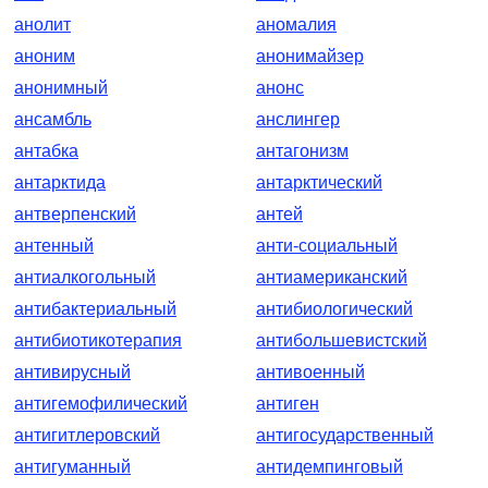
анолит
аномалия
аноним
анонимайзер
анонимный
анонс
ансамбль
анслингер
антабка
антагонизм
антарктида
антарктический
антверпенский
антей
антенный
анти-социальный
антиалкогольный
антиамериканский
антибактериальный
антибиологический
антибиотикотерапия
антибольшевистский
антивирусный
антивоенный
антигемофилический
антиген
антигитлеровский
антигосударственный
антигуманный
антидемпинговый