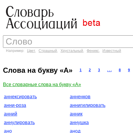
Например:
Цвет
,
Страшный
,
Хрустальный
,
Феникс
,
Известный
Слова на букву «А»
1
2
3
. . .
8
9
Все словарные слова на букву «А»
аннексировать
анненков
анни-роза
аннигилировать
анний
анник
аннулировать
аннушка
ано
анод