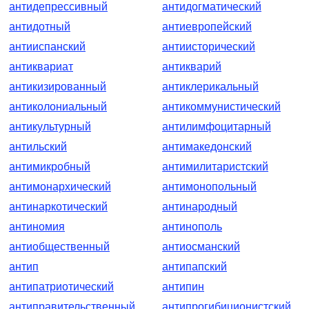
антидепрессивный
антидогматический
антидотный
антиевропейский
антииспанский
антиисторический
антиквариат
антикварий
антикизированный
антиклерикальный
антиколониальный
антикоммунистический
антикультурный
антилимфоцитарный
антильский
антимакедонский
антимикробный
антимилитаристский
антимонархический
антимонопольный
антинаркотический
антинародный
антиномия
антинополь
антиобщественный
антиосманский
антип
антипапский
антипатриотический
антипин
антиправительственный
антипрогибиционистский