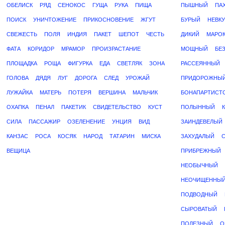
ОБЕЛИСК
РЯД
СЕНОКОС
ГУЩА
РУКА
ПИЩА
ПЫШНЫЙ
ПА
ПОИСК
УНИЧТОЖЕНИЕ
ПРИКОСНОВЕНИЕ
ЖГУТ
БУРЫЙ
НЕВК
СВЕЖЕСТЬ
ПОЛЯ
ИНДИЯ
ПАКЕТ
ШЕПОТ
ЧЕСТЬ
ДИКИЙ
МАРО
ФАТА
КОРИДОР
МРАМОР
ПРОИЗРАСТАНИЕ
МОЩНЫЙ
БЕ
ПЛОЩАДКА
РОЩА
ФИГУРКА
ЕДА
СВЕТЛЯК
ЗОНА
РАССЕЯННЫЙ
ГОЛОВА
ДЯДЯ
ЛУГ
ДОРОГА
СЛЕД
УРОЖАЙ
ПРИДОРОЖНЫ
ЛУЖАЙКА
МАТЕРЬ
ПОТЕРЯ
ВЕРШИНА
МАЛЬЧИК
БОНАПАРТИСТ
ОХАПКА
ПЕНАЛ
ПАКЕТИК
СВИДЕТЕЛЬСТВО
КУСТ
ПОЛЫННЫЙ
СИЛА
ПАССАЖИР
ОЗЕЛЕНЕНИЕ
УНЦИЯ
ВИД
ЗАИНДЕВЕЛЫЙ
КАНЗАС
РОСА
КОСЯК
НАРОД
ТАТАРИН
МИСКА
ЗАХУДАЛЫЙ
ВЕЩИЦА
ПРИБРЕЖНЫЙ
НЕОБЫЧНЫЙ
НЕОЧИЩЕННЫ
ПОДВОДНЫЙ
СЫРОВАТЫЙ
ПОЛЕЗНЫЙ
О