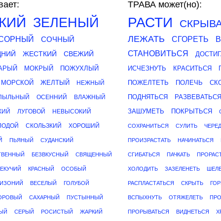
ает:
ТРАВА может(но):
КИЙ
РАСТИ
ЗЕЛЕНЫЙ
СКРЫВА
ЛЕЖАТЬ
СОРНЫЙ
СОЧНЫЙ
СГОРЕТЬ
СТАНОВИТЬСЯ
ДНИЙ
ЖЕСТКИЙ
СВЕЖИЙ
ДОСТИГ
АРЫЙ
МОКРЫЙ
ПОЖУХЛЫЙ
ИСЧЕЗНУТЬ
КРАСИТЬСЯ
МОРСКОЙ
ЖЕЛТЫЙ
ПОЖЕЛТЕТЬ
ПОЛЕЧЬ
СК
НЕЖНЫЙ
ПОДНЯТЬСЯ
РАЗВЕВАТЬС
ПЫЛЬНЫЙ
ОСЕННИЙ
ВЛАЖНЫЙ
ЗАШУМЕТЬ
ПОКРЫТЬСЯ
КИЙ
ЛУГОВОЙ
НЕВЫСОКИЙ
ЛОДОЙ
СКОЛЬЗКИЙ
ХОРОШИЙ
СОХРАНИТЬСЯ
СУЛИТЬ
ЧЕРЕ
Й
ПЬЯНЫЙ
СУДАНСКИЙ
ПРОИЗРАСТАТЬ
НАЧИНАТЬСЯ
ТВЕННЫЙ
БЕЗВКУСНЫЙ
СВЯЩЕННЫЙ
СГИБАТЬСЯ
ПАЧКАТЬ
ПРОРАС
ТЕКУЧИЙ
КРАСНЫЙ
ОСОБЫЙ
ХОЛОДИТЬ
ЗАЗЕЛЕНЕТЬ
ШЕЛ
ИЗОНИЙ
ВЕСЕЛЫЙ
ГОЛУБОЙ
РАСПЛАСТАТЬСЯ
СКРЫТЬ
ГОР
ОРОВЫЙ
САХАРНЫЙ
ПУСТЫННЫЙ
ВСПЫХНУТЬ
ОТЯЖЕЛЕТЬ
ПРО
НЫЙ
СЕРЫЙ
РОСИСТЫЙ
ЖАРКИЙ
ПРОРЫВАТЬСЯ
ВИДНЕТЬСЯ
Х