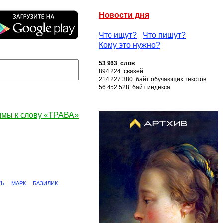
Новости дня
Что ищут?
Что пишут?
Кому это нужно?
53 963 слов
894 224 связей
214 227 380 байт обучающих текстов
56 452 528 байт индекса
ммы к слову «ТРАВА»
ТЬ
МАРК
БАЗИЛИК