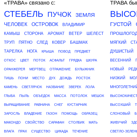
«ТРАВА»
связано с:
ТРАВА быв
СТЕБЕЛЬ
ВЫСО
ПУЧОК
ЗЕМЛЯ
ГУСТОЙ
ЧЕЛОВЕК
ОСТРОВОК
ВЛАДИМИР
ПРОШЛОГО
КАМЫШ
СТОРОНА
АРОМАТ
ВЕТЕР
ШЕЛЕСТ
ТРУП
ПЯТНО
СЛЕД
КОВЕР
БАШМАК
МЯГКИЙ
СТ
ТАРЕЛКА
НОГА
ДУШИСТЫЙ
КРЫША
ПОВОД
ПРЕДМЕТ
ВЕСЕННИЙ
ОТКОС
ЦВЕТ
ПОТОК
АСФАЛЬТ
ГРЯДКА
ШКУРА
НОВЫЙ
РЕД
ОРАНЖЕРЕЯ
МЕРТВЕЦ
ОТРАЖЕНИЕ
БУЛЫЖНИК
НИЗКИЙ
МО
ТИШЬ
ПОНИ
МЕСТО
ДУХ
ДОЖДЬ
РОСТОК
МНОГОЛЕТНИ
КАМЕНЬ
СВЕТЛЯЧОК
НАЗВАНИЕ
ЗВЕРЕК
ЛОЛА
ГЛЫБА
ПЫЛЬ
ОБЪЕДОК
МАССА
ПОТОЛОК
МЕШОК
ВЫСОКОКАЧЕС
ВЫРАЩИВАНИЕ
РАВНИНА
СНЕГ
КУСТАРНИК
ВЫСОХШИЙ
ЗАРОСЛЬ
ВЛАДЕНИЕ
ГАЗОН
ПОМОЩЬ
ОБРАЗЕЦ
СЛОНОВЫЙ
Б
МАКОНДО
СВОЙСТВО
САРАФАН
СТОЛБИК
МАТЬ
ЖИВУЧИЙ
ЗД
ВЛАГА
ПРАХ
СУЩЕСТВО
ЦИКАДА
ТЕЧЕНИЕ
СВЕТЛО-ЗЕЛЕ