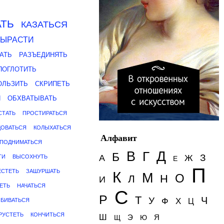
ТЬ
КАЗАТЬСЯ
ВЫРАСТИ
АТЬ
РАЗЪЕДИНЯТЬ
ПОГЛОТИТЬ
ОЛЬЗИТЬ
СКРИПЕТЬ
Я
ОБХВАТЫВАТЬ
СТАТЬ
ПРОСТИРАТЬСЯ
ДОВАТЬСЯ
КОЛЫХАТЬСЯ
Алфавит
ПОДНИМАТЬСЯ
Д
В
Г
Б
З
А
Ж
ТИ
ВЫСОХНУТЬ
Е
П
ЕСТЕТЬ
ЗАШУРШАТЬ
К
М
О
Н
Л
И
ЕТЬ
НАЧАТЬСЯ
С
Р
Т
Ч
У
Ф
Х
БИВАТЬСЯ
Ц
РУСТЕТЬ
КОНЧИТЬСЯ
Ш
Э
Я
Щ
Ю