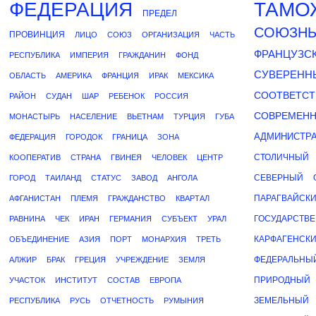
ФЕДЕРАЦИЯ
ТАМО
ПРЕДЕЛ
СОЮЗН
ПРОВИНЦИЯ
ЛИЦО
СОЮЗ
ОРГАНИЗАЦИЯ
ЧАСТЬ
ФРАНЦУЗС
РЕСПУБЛИКА
ИМПЕРИЯ
ГРАЖДАНИН
ФОНД
СУВЕРЕНН
ОБЛАСТЬ
АМЕРИКА
ФРАНЦИЯ
ИРАК
МЕКСИКА
СООТВЕТС
РАЙОН
СУДАН
ШАР
РЕБЕНОК
РОССИЯ
СОВРЕМЕН
МОНАСТЫРЬ
НАСЕЛЕНИЕ
ВЬЕТНАМ
ТУРЦИЯ
ГУБА
АДМИНИСТР
ФЕДЕРАЦИЯ
ГОРОДОК
ГРАНИЦА
ЗОНА
СТОЛИЧНЫЙ
КООПЕРАТИВ
СТРАНА
ГВИНЕЯ
ЧЕЛОВЕК
ЦЕНТР
СЕВЕРНЫЙ
ГОРОД
ТАИЛАНД
СТАТУС
ЗАВОД
АНГОЛА
ПАРАГВАЙСК
АФГАНИСТАН
ПЛЕМЯ
ГРАЖДАНСТВО
КВАРТАЛ
ГОСУДАРСТВ
РАВНИНА
ЧЕК
ИРАН
ГЕРМАНИЯ
СУБЪЕКТ
УРАЛ
КАРФАГЕНСК
ОБЪЕДИНЕНИЕ
АЗИЯ
ПОРТ
МОНАРХИЯ
ТРЕТЬ
ФЕДЕРАЛЬНЫ
АЛЖИР
БРАК
ГРЕЦИЯ
УЧРЕЖДЕНИЕ
ЗЕМЛЯ
ПРИРОДНЫЙ
УЧАСТОК
ИНСТИТУТ
СОСТАВ
ЕВРОПА
ЗЕМЕЛЬНЫЙ
РЕСПУБЛИКА
РУСЬ
ОТЧЕТНОСТЬ
РУМЫНИЯ