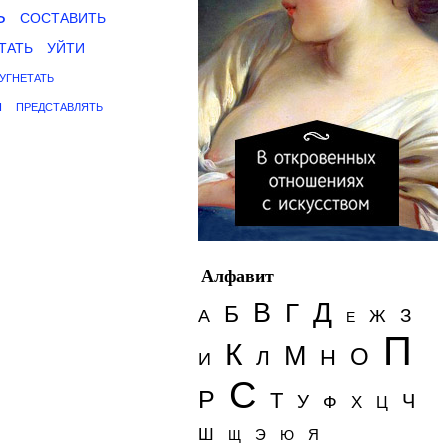
Ь
СОСТАВИТЬ
ТАТЬ
УЙТИ
УГНЕТАТЬ
Я
ПРЕДСТАВЛЯТЬ
Алфавит
Д
В
Г
Б
З
А
Ж
Е
П
К
М
О
Н
Л
И
С
Р
Т
Ч
У
Ф
Х
Ц
Ш
Э
Я
Щ
Ю