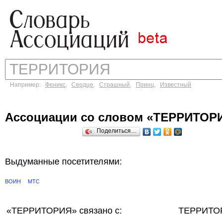
Например:
Феникс
,
Сердце
,
Страшный
,
Принц
,
Известный
Ассоциации со словом «ТЕРРИТОР
Поделиться…
Выдуманные посетителями:
ВОИН
МТС
«ТЕРРИТОРИЯ»
связано с:
ТЕРРИТОР