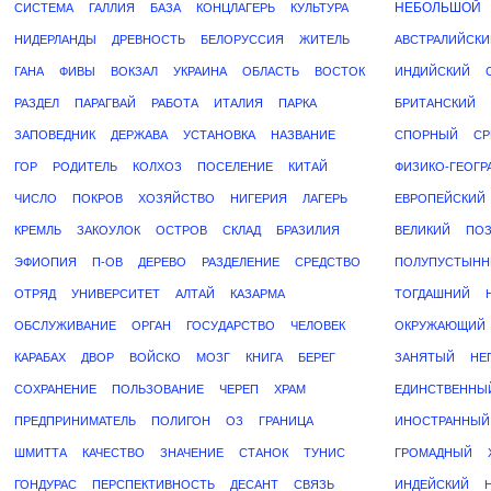
НЕБОЛЬШОЙ
СИСТЕМА
ГАЛЛИЯ
БАЗА
КОНЦЛАГЕРЬ
КУЛЬТУРА
НИДЕРЛАНДЫ
ДРЕВНОСТЬ
БЕЛОРУССИЯ
ЖИТЕЛЬ
АВСТРАЛИЙСКИ
ГАНА
ФИВЫ
ВОКЗАЛ
УКРАИНА
ОБЛАСТЬ
ВОСТОК
ИНДИЙСКИЙ
РАЗДЕЛ
ПАРАГВАЙ
РАБОТА
ИТАЛИЯ
ПАРКА
БРИТАНСКИЙ
ЗАПОВЕДНИК
ДЕРЖАВА
УСТАНОВКА
НАЗВАНИЕ
СПОРНЫЙ
СР
ГОР
РОДИТЕЛЬ
КОЛХОЗ
ПОСЕЛЕНИЕ
КИТАЙ
ФИЗИКО-ГЕОГР
ЧИСЛО
ПОКРОВ
ХОЗЯЙСТВО
НИГЕРИЯ
ЛАГЕРЬ
ЕВРОПЕЙСКИЙ
КРЕМЛЬ
ЗАКОУЛОК
ОСТРОВ
СКЛАД
БРАЗИЛИЯ
ВЕЛИКИЙ
ПО
ЭФИОПИЯ
П-ОВ
ДЕРЕВО
РАЗДЕЛЕНИЕ
СРЕДСТВО
ПОЛУПУСТЫН
ОТРЯД
УНИВЕРСИТЕТ
АЛТАЙ
КАЗАРМА
ТОГДАШНИЙ
ОБСЛУЖИВАНИЕ
ОРГАН
ГОСУДАРСТВО
ЧЕЛОВЕК
ОКРУЖАЮЩИЙ
КАРАБАХ
ДВОР
ВОЙСКО
МОЗГ
КНИГА
БЕРЕГ
ЗАНЯТЫЙ
НЕ
СОХРАНЕНИЕ
ПОЛЬЗОВАНИЕ
ЧЕРЕП
ХРАМ
ЕДИНСТВЕННЫ
ПРЕДПРИНИМАТЕЛЬ
ПОЛИГОН
ОЗ
ГРАНИЦА
ИНОСТРАННЫЙ
ШМИТТА
КАЧЕСТВО
ЗНАЧЕНИЕ
СТАНОК
ТУНИС
ГРОМАДНЫЙ
ГОНДУРАС
ПЕРСПЕКТИВНОСТЬ
ДЕСАНТ
СВЯЗЬ
ИНДЕЙСКИЙ