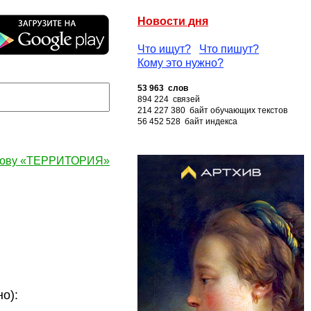
Новости дня
Что ищут?
Что пишут?
Кому это нужно?
53 963 слов
894 224 связей
214 227 380 байт обучающих текстов
56 452 528 байт индекса
слову «ТЕРРИТОРИЯ»
о):