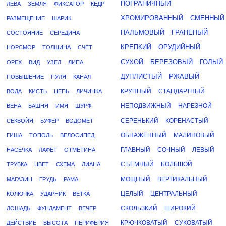
ПОГРАНИЧНЫЙ
ЛЕВА
ЗЕМЛЯ
ФИКСАТОР
КЕДР
ХРОМИРОВАННЫЙ
СМЕННЫЙ
РАЗМЕЩЕНИЕ
ШАРИК
ПАЛЬМОВЫЙ
ГРАНЕНЫЙ
СОСТОЯНИЕ
СЕРЕДИНА
КРЕПКИЙ
ОРУДИЙНЫЙ
НОРСМОР
ТОЛЩИНА
СЧЕТ
СУХОЙ
БЕРЕЗОВЫЙ
ГОЛЫЙ
ОРЕХ
ВИД
УЗЕЛ
ЛИПА
ДУПЛИСТЫЙ
РЖАВЫЙ
ПОВЫШЕНИЕ
ПУЛЯ
КАНАЛ
КРУПНЫЙ
СТАНДАРТНЫЙ
ВОДА
КИСТЬ
ЦЕПЬ
ЛИЧИНКА
НЕПОДВИЖНЫЙ
НАРЕЗНОЙ
ВЕНА
БАШНЯ
ИМЯ
ШУРФ
СЕРЕНЬКИЙ
КОРЕНАСТЫЙ
СЕКВОЙЯ
БУФЕР
ВОДОМЕТ
ОБНАЖЕННЫЙ
МАЛИНОВЫЙ
ГИША
ТОПОЛЬ
ВЕЛОСИПЕД
ГЛАВНЫЙ
СОЧНЫЙ
ЛЕВЫЙ
НАСЕЧКА
ЛАФЕТ
ОТМЕТИНА
СЪЕМНЫЙ
БОЛЬШОЙ
ТРУБКА
ЦВЕТ
СХЕМА
ЛИАНА
МОЩНЫЙ
ВЕРТИКАЛЬНЫЙ
МАГАЗИН
ГРУДЬ
РАМА
ЦЕЛЫЙ
ЦЕНТРАЛЬНЫЙ
КОЛЮЧКА
УДАРНИК
ВЕТКА
СКОЛЬЗКИЙ
ШИРОКИЙ
ЛОШАДЬ
ФУНДАМЕНТ
ВЕЧЕР
КРЮЧКОВАТЫЙ
СУКОВАТЫЙ
ДЕЙСТВИЕ
ВЫСОТА
ПЕРИФЕРИЯ