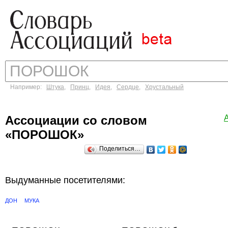
Например:
Штука
,
Принц
,
Идея
,
Сердце
,
Хрустальный
Ассоциации со словом
«ПОРОШОК»
Поделиться…
Выдуманные посетителями:
ДОН
МУКА