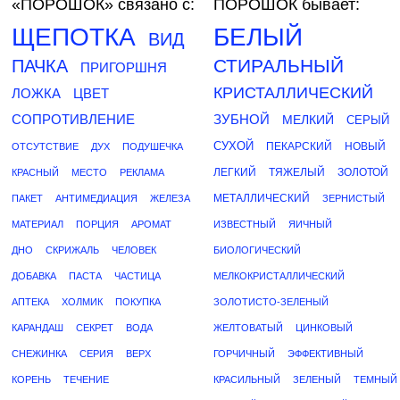
«ПОРОШОК»
связано с:
ПОРОШОК бывает:
ЩЕПОТКА
БЕЛЫЙ
ВИД
СТИРАЛЬНЫЙ
ПАЧКА
ПРИГОРШНЯ
КРИСТАЛЛИЧЕСКИЙ
ЛОЖКА
ЦВЕТ
СОПРОТИВЛЕНИЕ
ЗУБНОЙ
МЕЛКИЙ
СЕРЫЙ
СУХОЙ
ПЕКАРСКИЙ
НОВЫЙ
ОТСУТСТВИЕ
ДУХ
ПОДУШЕЧКА
ЛЕГКИЙ
ТЯЖЕЛЫЙ
ЗОЛОТОЙ
КРАСНЫЙ
МЕСТО
РЕКЛАМА
МЕТАЛЛИЧЕСКИЙ
ПАКЕТ
АНТИМЕДИАЦИЯ
ЖЕЛЕЗА
ЗЕРНИСТЫЙ
МАТЕРИАЛ
ПОРЦИЯ
АРОМАТ
ИЗВЕСТНЫЙ
ЯИЧНЫЙ
ДНО
СКРИЖАЛЬ
ЧЕЛОВЕК
БИОЛОГИЧЕСКИЙ
ДОБАВКА
ПАСТА
ЧАСТИЦА
МЕЛКОКРИСТАЛЛИЧЕСКИЙ
АПТЕКА
ХОЛМИК
ПОКУПКА
ЗОЛОТИСТО-ЗЕЛЕНЫЙ
КАРАНДАШ
СЕКРЕТ
ВОДА
ЖЕЛТОВАТЫЙ
ЦИНКОВЫЙ
СНЕЖИНКА
СЕРИЯ
ВЕРХ
ГОРЧИЧНЫЙ
ЭФФЕКТИВНЫЙ
КОРЕНЬ
ТЕЧЕНИЕ
КРАСИЛЬНЫЙ
ЗЕЛЕНЫЙ
ТЕМНЫЙ