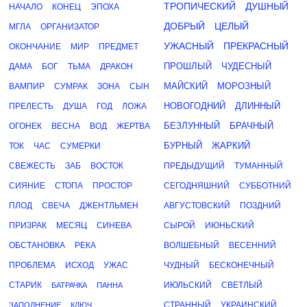
ТРОПИЧЕСКИЙ
ДУШНЫЙ
НАЧАЛО
КОНЕЦ
ЭПОХА
ДОБРЫЙ
ЦЕЛЫЙ
МГЛА
ОРГАНИЗАТОР
УЖАСНЫЙ
ПРЕКРАСНЫЙ
ОКОНЧАНИЕ
МИР
ПРЕДМЕТ
ПРОШЛЫЙ
ЧУДЕСНЫЙ
ДАМА
БОГ
ТЬМА
ДРАКОН
МАЙСКИЙ
МОРОЗНЫЙ
ВАМПИР
СУМРАК
ЗОНА
СЫН
НОВОГОДНИЙ
ДЛИННЫЙ
ПРЕЛЕСТЬ
ДУША
ГОД
ЛОЖА
БЕЗЛУННЫЙ
БРАЧНЫЙ
ОГОНЕК
ВЕСНА
ВОД
ЖЕРТВА
БУРНЫЙ
ЖАРКИЙ
ТОК
ЧАС
СУМЕРКИ
СВЕЖЕСТЬ
ЗАБ
ВОСТОК
ПРЕДЫДУЩИЙ
ТУМАННЫЙ
СИЯНИЕ
СТОПА
ПРОСТОР
СЕГОДНЯШНИЙ
СУББОТНИЙ
ПЛОД
СВЕЧА
ДЖЕНТЛЬМЕН
АВГУСТОВСКИЙ
ПОЗДНИЙ
ПРИЗРАК
МЕСЯЦ
СИНЕВА
СЫРОЙ
ИЮНЬСКИЙ
ОБСТАНОВКА
РЕКА
ВОЛШЕБНЫЙ
ВЕСЕННИЙ
ПРОБЛЕМА
ИСХОД
УЖАС
ЧУДНЫЙ
БЕСКОНЕЧНЫЙ
СТАРИК
ИЮЛЬСКИЙ
СВЕТЛЫЙ
БАТРАЧКА
ПАННА
СТРАННЫЙ
УКРАИНСКИЙ
ЗАПОЛНЕНИЕ
КЛЮЧ