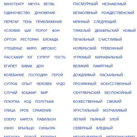
ПАСМУРНЫЙ
КИНОТЕАТР
МЕЧТА
ВЕТВЬ
НЕЗНАКОМЫЙ
ОДИНОЧЕСТВО
ДУНОВЕНИЕ
БЕЗМОЛВНЫЙ
РОЖДЕСТВЕНСКИЙ
ПЕРЕГАР
ТЕНЬ
ПРИБЛИЖЕНИЕ
МРАЧНЫЙ
СЛЕДУЮЩИЙ
УСЛОВИЕ
ШАГ
ПОРОГ
ФОН
ТЯЖЕЛЫЙ
ДЕКАБРЬСКИЙ
НОВЫЙ
ОРТОН
РЕСТОРАН
БЛОКАДА
ПЕЧАЛЬНЫЙ
СЧАСТЛИВЫЙ
УТЕШЕНЬЕ
МИРО
АВТОБУС
НОЯБРЬСКИЙ
ТРЕВОЖНЫЙ
ПАССАЖИР
ЮГ
СУПРУГ
ГОСТЬ
УГРЮМЫЙ
КАРНАВАЛЬНЫЙ
ЕГИПЕТ
БИВАК
ДОН
ВЕЛИКИЙ
ПАМЯТНЫЙ
КОЛЕБАНИЕ
ГОСПОДИН
ГЕРОЙ
ДОЖДЛИВЫЙ
ПАСХАЛЬНЫЙ
СУГРОБ
ОПЫТ
ЧЕЛОВЕК
ЧУДО
ПРОЗРАЧНЫЙ
ИСКУССТВЕННЫЙ
СЛУЧАЙ
КОШМАР
МИР
СЕНТЯБРЬСКИЙ
БЕСПОКОЙНЫЙ
ПОКУПКА
ХОД
ПОЛУТЬМА
БОЖЕСТВЕННЫЙ
СВЕЖИЙ
УЛИЦА
УРОК
СРАЖЕНИЕ
ХРУСТАЛЬНЫЙ
МОЛЧАЛИВЫЙ
ОЗЕРО
КАРЕТА
ПАВИЛЬОН
ЛЕГКИЙ
ПЬЯНЫЙ
ЗЛОЙ
ОКНО
КРЫЛЬЦО
СИНЬОРА
СЕВЕРНЫЙ
БЛЕДНЫЙ