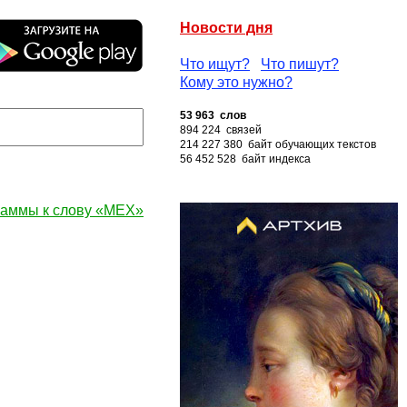
Новости дня
Что ищут?
Что пишут?
Кому это нужно?
53 963 слов
894 224 связей
214 227 380 байт обучающих текстов
56 452 528 байт индекса
аммы к слову «МЕХ»