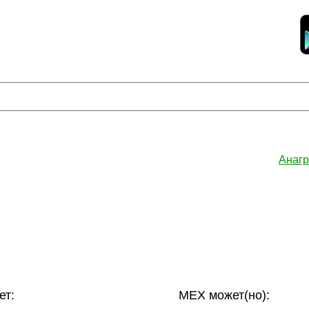
Анагр
ет:
МЕХ может(но):