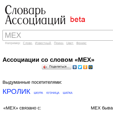
Например:
Слово
,
Известный
,
Принц
,
Цвет
,
Феникс
Ассоциации со словом «МЕХ»
Поделиться…
Выдуманные посетителями:
КРОЛИК
ШКУРА
КУЗНИЦА
ШАПКА
«МЕХ»
связано с:
МЕХ быва