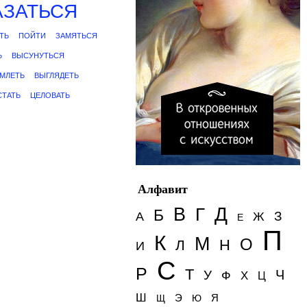
АЗАТЬСЯ
ТЬ
ПОЙТИ
ЗАМЯТЬСЯ
Ь
ВЫСУНУТЬСЯ
МЛЕТЬ
ВЫГЛЯДЕТЬ
СТАТЬ
ЦЕЛОВАТЬ
Алфавит
Д
В
Г
Б
З
А
Ж
Е
П
К
М
О
Н
Л
И
С
Р
Т
Ч
У
Ф
Х
Ц
Ш
Э
Я
Щ
Ю