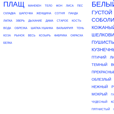
ПЛАЩ
БЕЛЫ
МАНЕКЕН
ТЕЛО
ФОН
ЛИСА
ПЕС
ГУСТОЙ
СКЛАДКА
ШАПОЧКА
ЖЕНЩИНА
СОТНЯ
ПАНДА
СОБОЛ
ЛАПКА
ЗВЕРЬ
ДЫХАНИЕ
ДАМА
СТАРОЕ
КОСТЬ
КОЖАНЫ
ВОДА
ОБРЕЗКА
ШАПКА-УШАНКА
ВАЛЬКИРИЯ
ТЕНЬ
ШЕЛКОВ
КОЗА
РЫНОК
ВЕСЬ
КОЗЫРЬ
ФАБРИКА
ОКРАСКА
ПУШИСТ
БЕЛКА
КУЗНЕЧН
ПТИЧИЙ
Л
ТЕМНЫЙ
В
ПРЕКРАСНЫ
ОБЛЕЗЛЫЙ
НЕЖНЫЙ
Р
МОКРЫЙ
Г
ЧУДЕСНЫЙ
К
ПЯТНИСТЫЙ