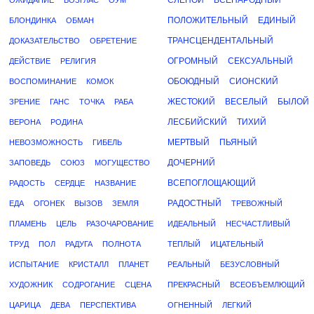
СЛЕПОЙ
ВСЕНАРОДНЫЙ
ОЖИДАНИЕ
ВОЗГЛАС
ОУМ
ПОЛОЖИТЕЛЬНЫЙ
ЕДИНЫЙ
БЛОНДИНКА
ОБМАН
ТРАНСЦЕНДЕНТАЛЬНЫЙ
ДОКАЗАТЕЛЬСТВО
ОБРЕТЕНИЕ
ОГРОМНЫЙ
СЕКСУАЛЬНЫЙ
ДЕЙСТВИЕ
РЕЛИГИЯ
ОБОЮДНЫЙ
СИОНСКИЙ
ВОСПОМИНАНИЕ
КОМОК
ЖЕСТОКИЙ
ВЕСЕЛЫЙ
БЫЛОЙ
ЗРЕНИЕ
ГАНС
ТОЧКА
РАБА
ЛЕСБИЙСКИЙ
ТИХИЙ
ВЕРОНА
РОДИНА
МЕРТВЫЙ
ПЬЯНЫЙ
НЕВОЗМОЖНОСТЬ
ГИБЕЛЬ
ДОЧЕРНИЙ
ЗАПОВЕДЬ
СОЮЗ
МОГУЩЕСТВО
ВСЕПОГЛОЩАЮЩИЙ
РАДОСТЬ
СЕРДЦЕ
НАЗВАНИЕ
РАДОСТНЫЙ
ЕДА
ОГОНЕК
ВЫЗОВ
ЗЕМЛЯ
ТРЕВОЖНЫЙ
ПЛАМЕНЬ
ЦЕЛЬ
РАЗОЧАРОВАНИЕ
ИДЕАЛЬНЫЙ
НЕСЧАСТЛИВЫЙ
ТРУД
ПОЛ
РАДУГА
ПОЛНОТА
ТЕПЛЫЙ
ИЦАТЕЛЬНЫЙ
ИСПЫТАНИЕ
КРИСТАЛЛ
ПЛАНЕТ
РЕАЛЬНЫЙ
БЕЗУСЛОВНЫЙ
ХУДОЖНИК
СОДРОГАНИЕ
СЦЕНА
ПРЕКРАСНЫЙ
ВСЕОБЪЕМЛЮЩИЙ
ЦАРИЦА
ДЕВА
ПЕРСПЕКТИВА
ОГНЕННЫЙ
ЛЕГКИЙ