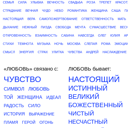
СЕМЬЯ
СИЛА
УЛЫБКА
ВЕЧНОСТЬ
СВАДЬБА
РОЗА
ТРЕПЕТ
КРАСОТ
СТРАДАНИЕ
ВЕЧНАЯ
ЧУДО
НЕБО
РОМАНТИКА
ЖЕНЩИНА
САША
П
НАСТОЯЩАЯ
ВЕРА
САМОПОЖЕРТВОВАНИЕ
ОТВЕТСТВЕННОСТЬ
МАТЬ
ДЫХАНИЕ
НЕЖНЫЙ
ПИЗДА
СВОБОДА
МЕЧТА
СУМАСШЕСТВИЕ
ВЕС
ОТКРОВЕННОСТЬ
ВЗАИМНОСТЬ
САБИНА
НАВСЕГДА
ОЛЕГ
ЮЛИЯ
АР
СТИХИ
ТЕМНОТА
МУЗЫКА
НОЧЬ
МОСКВА
СЛЕПАЯ
РОМА
ЭМОЦИ
СМЫСЛ
ЭНЕРГИЯ
СТРАХ
УЛИТКА
ЧУВСТВА
АНДРЕЙ
НАСЛАЖДЕНИЕ
«ЛЮБОВЬ»
связано с:
ЛЮБОВЬ бывает:
ЧУВСТВО
НАСТОЯЩИЙ
ИСТИННЫЙ
СИМВОЛ
ЛЮБОВЬ
ВЕЛИКИЙ
ТОЙ
ЖЕНЩИНА
ИДЕАЛ
БОЖЕСТВЕННЫЙ
РАДОСТЬ
СИЛО
ЧИСТЫЙ
ИСТОРИЯ
ВЫРАЖЕНИЕ
НЕСЧАСТНЫЙ
ПЛАМЯ
ГЕРОЙ
ОГОНЬ