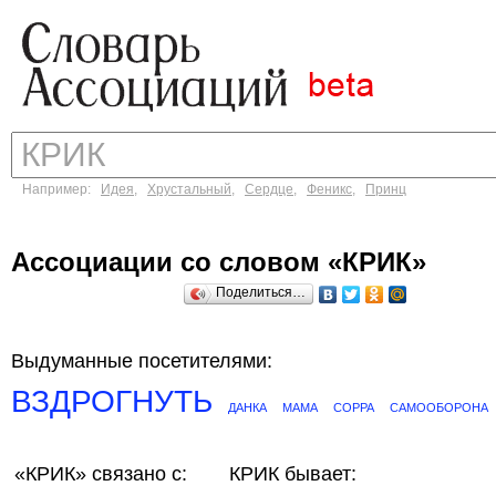
Например:
Идея
,
Хрустальный
,
Сердце
,
Феникс
,
Принц
Ассоциации со словом «КРИК»
Поделиться…
Выдуманные посетителями:
ВЗДРОГНУТЬ
ДАНКА
МАМА
СОРРА
САМООБОРОНА
«КРИК»
связано с:
КРИК бывает: