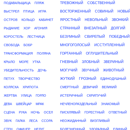
ТРЕВОЖНЫЙ
СОБСТВЕННЫЙ
ПОДАВАЛЬЩИЦА
ПЛЯЖ
ВОСТОРЖЕННЫЙ
СОВИНЫЙ
НОВЫ
ВЫСТРЕЛ
ПТИЦА
ИГРА
ЯРОСТНЫЙ
НЕВОЛЬНЫЙ
ЗВОНКИЙ
ОСТРОВ
КОЛЬЦО
КАБИНЕТ
СТРАННЫЙ
ВНЕЗАПНЫЙ
ДОЛГИЙ
РЫДАНИЕ
ХОР
АГОНИЯ
БЕЗУМНЫЙ
СВИРЕПЫЙ
ПОБЕДНЫЙ
КОРОСТЕЛЬ
ЛЕСТНИЦА
МНОГОГОЛОСЫЙ
ИССТУПЛЕННЫЙ
СВОБОДА
БОБР
ГОРТАННЫЙ
ОГЛУШИТЕЛЬНЫЙ
ТРАНСФОРМАЦИЯ
ПОЛЯНА
ГНЕВНЫЙ
ЗЛОБНЫЙ
ЗВЕРИНЫЙ
КРЫЛО
МОРЕ
УТКА
МОГУЧИЙ
ЗВУЧНЫЙ
ЖИВОТНЫЙ
УБЕДИТЕЛЬНОСТЬ
ДОЧЬ
ЖУТКИЙ
ГРОЗНЫЙ
ПЕТУХ
ТВОРЧЕСТВО
ЕДИНОДУШНЫЙ
КОЛЯСКА
ХРИПОТА
СМЕРТНЫЙ
ДЕВИЧИЙ
ВЕЛИКИЙ
ЖЕРТВА
УЛИЦА
ГОРЛО
ИСТЕРИЧНЫЙ
СКРИПУЧИЙ
ДЕВА
ШВЕЙЦАР
МРАК
НЕЧЛЕНОРАЗДЕЛЬНЫЙ
ЗНАКОМЫЙ
СЦЕНА
РУКА
НОЧЬ
ОСЕЛ
ПИСКЛЯВЫЙ
ГОРЕСТНЫЙ
ОТВЕТНЫЙ
ЗВУК
ГАЛКА
ЛЕСА
ССОРА
НЕОЖИДАННЫЙ
ВИЗГЛИВЫЙ
СТЕН
ОФИЦЕР
НЕДУГ
БОЛЕЗНЕННЫЙ
ЗЛОРАДНЫЙ
ЕДИНЫЙ