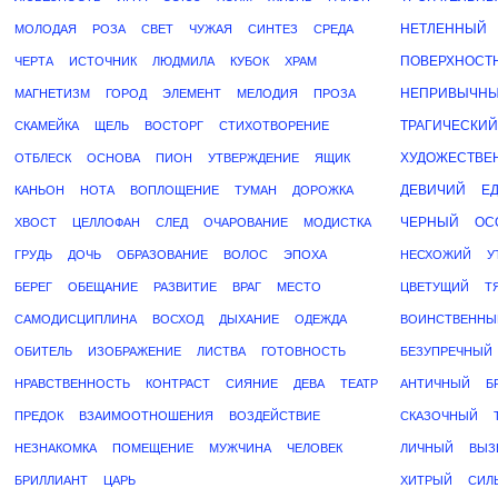
НЕТЛЕННЫЙ
МОЛОДАЯ
РОЗА
СВЕТ
ЧУЖАЯ
СИНТЕЗ
СРЕДА
ПОВЕРХНОСТ
ЧЕРТА
ИСТОЧНИК
ЛЮДМИЛА
КУБОК
ХРАМ
НЕПРИВЫЧН
МАГНЕТИЗМ
ГОРОД
ЭЛЕМЕНТ
МЕЛОДИЯ
ПРОЗА
ТРАГИЧЕСКИЙ
СКАМЕЙКА
ЩЕЛЬ
ВОСТОРГ
СТИХОТВОРЕНИЕ
ХУДОЖЕСТВЕ
ОТБЛЕСК
ОСНОВА
ПИОН
УТВЕРЖДЕНИЕ
ЯЩИК
ДЕВИЧИЙ
Е
КАНЬОН
НОТА
ВОПЛОЩЕНИЕ
ТУМАН
ДОРОЖКА
ЧЕРНЫЙ
ОС
ХВОСТ
ЦЕЛЛОФАН
СЛЕД
ОЧАРОВАНИЕ
МОДИСТКА
ГРУДЬ
ДОЧЬ
ОБРАЗОВАНИЕ
ВОЛОС
ЭПОХА
НЕСХОЖИЙ
У
БЕРЕГ
ОБЕЩАНИЕ
РАЗВИТИЕ
ВРАГ
МЕСТО
ЦВЕТУЩИЙ
Т
САМОДИСЦИПЛИНА
ВОСХОД
ДЫХАНИЕ
ОДЕЖДА
ВОИНСТВЕННЫ
ОБИТЕЛЬ
ИЗОБРАЖЕНИЕ
ЛИСТВА
ГОТОВНОСТЬ
БЕЗУПРЕЧНЫЙ
НРАВСТВЕННОСТЬ
КОНТРАСТ
СИЯНИЕ
ДЕВА
ТЕАТР
АНТИЧНЫЙ
Б
ПРЕДОК
ВЗАИМООТНОШЕНИЯ
ВОЗДЕЙСТВИЕ
СКАЗОЧНЫЙ
НЕЗНАКОМКА
ПОМЕЩЕНИЕ
МУЖЧИНА
ЧЕЛОВЕК
ЛИЧНЫЙ
ВЫЗ
БРИЛЛИАНТ
ЦАРЬ
ХИТРЫЙ
СИЛ