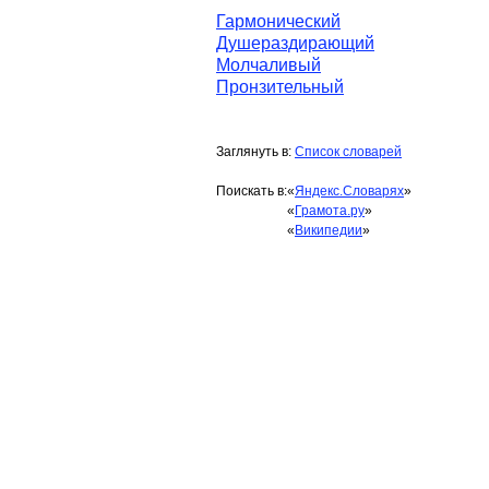
Гармонический
Душераздирающий
Молчаливый
Пронзительный
Заглянуть в:
Список словарей
Поискать в:
«
Яндекс.Словарях
»
«
Грамота.ру
»
«
Википедии
»