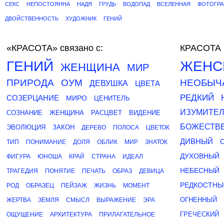
СЕКС
НЕПОСТОЯННА
НАДЯ
ГРУДЬ
ВОДОПАД
ВСЕЛЕННАЯ
ФОТОГР
ДВОЙСТВЕННОСТЬ
ХУДОЖНИК
ГЕНИЙ
«КРАСОТА»
связано с:
КРАСОТА 
ГЕНИЙ
ЖЕНС
ЖЕНЩИНА
МИР
ПРИРОДА
ОУМ
НЕОБЫЧ
ДЕВУШКА
ЦВЕТА
РЕДКИЙ
СОЗЕРЦАНИЕ
МИРО
ЦЕНИТЕЛЬ
ИЗУМИТЕ
СОЗНАНИЕ
ЖЕНЩИНА
РАСЦВЕТ
ВИДЕНИЕ
БОЖЕСТВ
ЭВОЛЮЦИЯ
ЗАКОН
ДЕРЕВО
ПОЛОСА
ЦВЕТОК
ДИВНЫЙ
ТИП
ПОНИМАНИЕ
ДОЛЯ
ОБЛИК
МИР
ЗНАТОК
ДУХОВНЫЙ
ФИГУРА
ЮНОША
КРАЙ
СТРАНА
ИДЕАЛ
НЕБЕСНЫЙ
ТРАГЕДИЯ
ПОНЯТИЕ
ПЕЧАТЬ
ОБРАЗ
ДЕВИЦА
РЕДКОСТНЫ
РОД
ОБРАЗЕЦ
ПЕЙЗАЖ
ЖИЗНЬ
МОМЕНТ
ОГНЕННЫЙ
ЖЕРТВА
ЗЕМЛЯ
СМЫСЛ
ВЫРАЖЕНИЕ
ЭРА
ГРЕЧЕСКИЙ
ОЩУЩЕНИЕ
АРХИТЕКТУРА
ПРИЛАГАТЕЛЬНОЕ