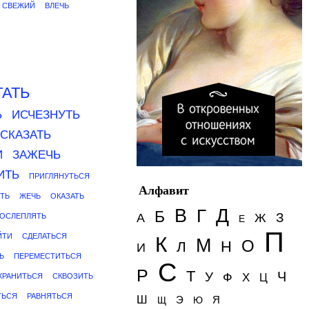
СВЕЖИЙ
ВЛЕЧЬ
ТАТЬ
Ь
ИСЧЕЗНУТЬ
СКАЗАТЬ
И
ЗАЖЕЧЬ
ИТЬ
ПРИГЛЯНУТЬСЯ
Алфавит
ТЬ
ЖЕЧЬ
ОКАЗАТЬ
Д
В
Г
Б
З
А
Ж
ОСЛЕПЛЯТЬ
Е
П
ЙТИ
СДЕЛАТЬСЯ
К
М
О
Н
Л
И
Ь
ПЕРЕМЕСТИТЬСЯ
С
Р
Т
Ч
У
Ф
Х
ХРАНИТЬСЯ
СКВОЗИТЬ
Ц
ТЬСЯ
РАВНЯТЬСЯ
Ш
Э
Я
Щ
Ю