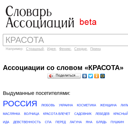
Например:
Страшный
,
Идея
,
Феникс
,
Сердце
,
Принц
Ассоциации со словом «КРАСОТА»
Поделиться…
Выдуманные посетителями:
РОССИЯ
ЛЮБОВЬ
УКРАИНА
КОСМЕТИКА
ЖЕНЩИНА
ЛИЛ
МАСЛЯНКА
ВОЛЧИЦА
КРАСОТА ВЛЕЧЕТ
САДОВНИК
ЛЕБЕДЕВ
КРАСНЫ
ИДА
ДЕВСТВЕННОСТЬ
СПА
ПЕРЕД
ЛАГУНА
ЯНА
БЛЯДЬ
ПУШКИН