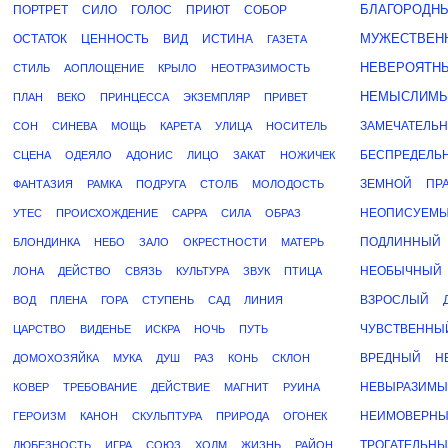
БЛАГОРОДН
ПОРТРЕТ
СИЛО
ГОЛОС
ПРИЮТ
СОБОР
МУЖЕСТВЕН
ОСТАТОК
ЦЕННОСТЬ
ВИД
ИСТИНА
ГАЗЕТА
НЕВЕРОЯТН
СТИЛЬ
АОПЛОЩЕНИЕ
КРЫЛО
НЕОТРАЗИМОСТЬ
НЕМЫСЛИМ
ПЛАН
ВЕКО
ПРИНЦЕССА
ЭКЗЕМПЛЯР
ПРИВЕТ
ЗАМЕЧАТЕЛЬ
СОН
СИНЕВА
МОЩЬ
КАРЕТА
УЛИЦА
НОСИТЕЛЬ
БЕСПРЕДЕЛЬ
СЦЕНА
ОДЕЯЛО
АДОНИС
ЛИЦО
ЗАКАТ
НОЖИЧЕК
ЗЕМНОЙ
ПР
ФАНТАЗИЯ
РАМКА
ПОДРУГА
СТОЛБ
МОЛОДОСТЬ
НЕОПИСУЕМ
УТЕС
ПРОИСХОЖДЕНИЕ
САРРА
СИЛА
ОБРАЗ
ПОДЛИННЫЙ
БЛОНДИНКА
НЕБО
ЗАЛО
ОКРЕСТНОСТИ
МАТЕРЬ
НЕОБЫЧНЫЙ
ЛОНА
ДЕЙСТВО
СВЯЗЬ
КУЛЬТУРА
ЗВУК
ПТИЦА
ВЗРОСЛЫЙ
ВОД
ПЛЕНА
ГОРА
СТУПЕНЬ
САД
ЛИНИЯ
ЧУВСТВЕННЫ
ЦАРСТВО
ВИДЕНЬЕ
ИСКРА
НОЧЬ
ПУТЬ
ВРЕДНЫЙ
Н
ДОМОХОЗЯЙКА
МУКА
ДУШ
РАЗ
КОНЬ
СКЛОН
НЕВЫРАЗИМ
КОВЕР
ТРЕБОВАНИЕ
ДЕЙСТВИЕ
МАГНИТ
РУИНА
НЕИМОВЕРН
ГЕРОИЗМ
КАНОН
СКУЛЬПТУРА
ПРИРОДА
ОГОНЕК
ТРОГАТЕЛЬН
ЛЮБЕЗНОСТЬ
ИГРА
СОЮЗ
ХОЛМ
ЖИЗНЬ
РАЙОН