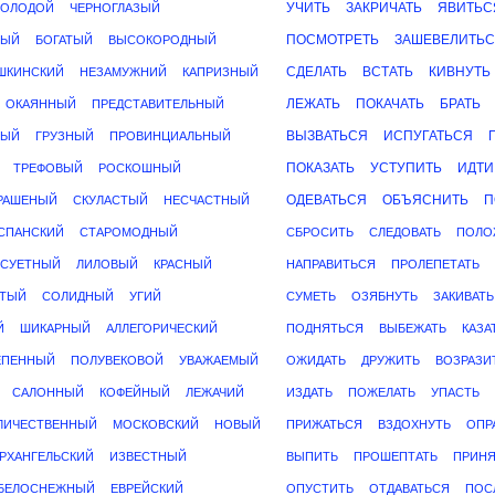
УЧИТЬ
ЗАКРИЧАТЬ
ЯВИТЬС
МОЛОДОЙ
ЧЕРНОГЛАЗЫЙ
ПОСМОТРЕТЬ
ЗАШЕВЕЛИТЬ
НЫЙ
БОГАТЫЙ
ВЫСОКОРОДНЫЙ
СДЕЛАТЬ
ВСТАТЬ
КИВНУТЬ
ШКИНСКИЙ
НЕЗАМУЖНИЙ
КАПРИЗНЫЙ
ЛЕЖАТЬ
ПОКАЧАТЬ
БРАТЬ
ОКАЯННЫЙ
ПРЕДСТАВИТЕЛЬНЫЙ
ВЫЗВАТЬСЯ
ИСПУГАТЬСЯ
НЫЙ
ГРУЗНЫЙ
ПРОВИНЦИАЛЬНЫЙ
ПОКАЗАТЬ
УСТУПИТЬ
ИДТИ
ТРЕФОВЫЙ
РОСКОШНЫЙ
ОДЕВАТЬСЯ
ОБЪЯСНИТЬ
П
РАШЕНЫЙ
СКУЛАСТЫЙ
НЕСЧАСТНЫЙ
СПАНСКИЙ
СТАРОМОДНЫЙ
СБРОСИТЬ
СЛЕДОВАТЬ
ПОЛО
СУЕТНЫЙ
ЛИЛОВЫЙ
КРАСНЫЙ
НАПРАВИТЬСЯ
ПРОЛЕПЕТАТЬ
ИТЫЙ
СОЛИДНЫЙ
УГИЙ
СУМЕТЬ
ОЗЯБНУТЬ
ЗАКИВАТЬ
Й
ШИКАРНЫЙ
АЛЛЕГОРИЧЕСКИЙ
ПОДНЯТЬСЯ
ВЫБЕЖАТЬ
КАЗА
ЕПЕННЫЙ
ПОЛУВЕКОВОЙ
УВАЖАЕМЫЙ
ОЖИДАТЬ
ДРУЖИТЬ
ВОЗРАЗИ
САЛОННЫЙ
КОФЕЙНЫЙ
ЛЕЖАЧИЙ
ИЗДАТЬ
ПОЖЕЛАТЬ
УПАСТЬ
ЛИЧЕСТВЕННЫЙ
МОСКОВСКИЙ
НОВЫЙ
ПРИЖАТЬСЯ
ВЗДОХНУТЬ
ОПР
РХАНГЕЛЬСКИЙ
ИЗВЕСТНЫЙ
ВЫПИТЬ
ПРОШЕПТАТЬ
ПРИНЯ
БЕЛОСНЕЖНЫЙ
ЕВРЕЙСКИЙ
ОПУСТИТЬ
ОТДАВАТЬСЯ
ПОС