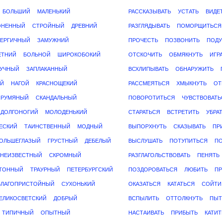
БОЛЬШИЙ
МАЛЕНЬКИЙ
РАССКАЗЫВАТЬ
УСТАТЬ
ВИДЕ
ОНЕННЫЙ
СТРОЙНЫЙ
ДРЕВНИЙ
РАЗГЛЯДЫВАТЬ
ПОМОРЩИТЬСЯ
ЕРГИЧНЫЙ
ЗАМУЖНИЙ
ПРОЧЕСТЬ
ПОЗВОНИТЬ
ПОДУ
ЕТНИЙ
БОЛЬНОЙ
ШИРОКОБОКИЙ
ОТСКОЧИТЬ
ОБМЯКНУТЬ
ИГР
УЧНЫЙ
ЗАПЛАКАННЫЙ
ВСХЛИПЫВАТЬ
ОБНАРУЖИТЬ
Й
НАГОЙ
КРАСНОЩЕКИЙ
РАССМЕЯТЬСЯ
ХМЫКНУТЬ
ОТ
РУМЯНЫЙ
СКАНДАЛЬНЫЙ
ПОВОРОТИТЬСЯ
ЧУВСТВОВАТЬ
ДОЛГОНОГИЙ
МОЛОДЕНЬКИЙ
СТАРАТЬСЯ
ВСТРЕТИТЬ
УБРА
ЕСКИЙ
ТАИНСТВЕННЫЙ
МОДНЫЙ
ВЫПОРХНУТЬ
СКАЗЫВАТЬ
ПР
ОЛЬШЕГЛАЗЫЙ
ГРУСТНЫЙ
ДЕБЕЛЫЙ
ВЫСЛУШАТЬ
ПОТУПИТЬСЯ
П
НЕИЗВЕСТНЫЙ
СКРОМНЫЙ
РАЗГЛАГОЛЬСТВОВАТЬ
ПЕНЯТЬ
ТОННЫЙ
ТРАУРНЫЙ
ПЕТЕРБУРГСКИЙ
ПОЗДОРОВАТЬСЯ
ЛЮБИТЬ
П
БЛАГОПРИСТОЙНЫЙ
СУХОНЬКИЙ
ОКАЗАТЬСЯ
КАТАТЬСЯ
СОЙТИ
ЕЛИКОСВЕТСКИЙ
ДОБРЫЙ
ВСПЫЛИТЬ
ОТТОЛКНУТЬ
ПЫТ
ТИПИЧНЫЙ
ОПЫТНЫЙ
НАСТАИВАТЬ
ПРИБЫТЬ
КАТИТ