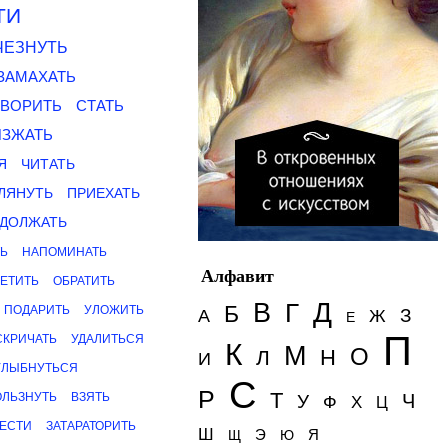
ТИ
ЧЕЗНУТЬ
ЗАМАХАТЬ
ОВОРИТЬ
СТАТЬ
ИЗЖАТЬ
Я
ЧИТАТЬ
ЛЯНУТЬ
ПРИЕХАТЬ
ДОЛЖАТЬ
Ь
НАПОМИНАТЬ
Алфавит
ЕТИТЬ
ОБРАТИТЬ
Д
В
Г
Б
ПОДАРИТЬ
УЛОЖИТЬ
З
А
Ж
Е
П
СКРИЧАТЬ
УДАЛИТЬСЯ
К
М
О
Н
Л
И
УЛЫБНУТЬСЯ
С
Р
Т
ОЛЬЗНУТЬ
ВЗЯТЬ
Ч
У
Ф
Х
Ц
ЕСТИ
ЗАТАРАТОРИТЬ
Ш
Э
Я
Щ
Ю