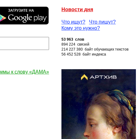
Новости дня
Что ищут?
Что пишут?
Кому это нужно?
53 963 слов
894 224 связей
214 227 380 байт обучающих текстов
56 452 528 байт индекса
ммы к слову «ДАМА»