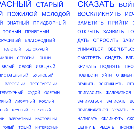
РАСНЫЙ
СКАЗАТЬ
СТАРЫЙ
ВОЙ
ВОСКЛИКНУТЬ
Й
ПОЖИЛОЙ
МОЛОДОЙ
ИС
Й
ЗНАТНЫЙ
ПРИДВОРНЫЙ
ЗАМЕТИТЬ
ПРИЙТИ
ОТКРЫТЬ
ЗАЯВИТЬ
Г
ПОЛНЫЙ
ПРИЯТНЫЙ
ДАТЬ
СПРОСИТЬ
ЗАВ
КРАСИВЫЙ
БЛАГОРОДНЫЙ
УНИМАТЬСЯ
ОБЕРНУТЬС
ТОЛСТЫЙ
БЕЛОКУРЫЙ
СМОТРЕТЬ
СИДЕТЬ
ВЗГ
МИЛЫЙ
СТРОГИЙ
ЮНЫЙ
КРИЧАТЬ
ПОДНЯТЬ
ПРО
БЕЛЫЙ
СЕДОЙ
ИЗЯЩНЫЙ
ЛИСТАТЕЛЬНЫЙ
БУБНОВЫЙ
ПОДНЕСТИ
УЙТИ
ОТШИБИТ
Й
ВЗРОСЛЫЙ
ПРЕСТАРЕЛЫЙ
ВТАЩИТЬ
ВСКРИКНУТЬ
ОТВ
ТЕРАТУРНЫЙ
ХУДОЙ
ОДЕТЫЙ
ПРИГЛАСИТЬ
ЖАЛОВАТЬСЯ
ЗАНИМАТЬСЯ
ЗАПИСАТЬ
В
ИРНЫЙ
АМОРФНЫЙ
РОСЛЫЙ
ПРИБЛИЖАТЬСЯ
УКАЗАТЬ
ННЫЙ
КРУПНЫЙ
ЧЕРВОВЫЙ
НАПИСАТЬ
ОКЛИКНУТЬ
СК
ЫЙ
ЭЛЕГАНТНЫЙ
НАСТОЯЩИЙ
ШЕПНУТЬ
РЫДАТЬ
ПРОИЗН
ГОЛЫЙ
ТОЩИЙ
ИНТЕРЕСНЫЙ