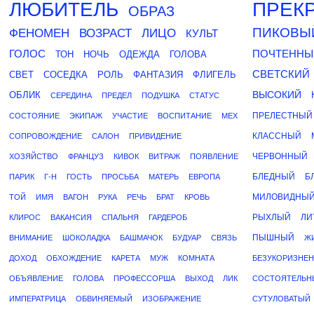
ЛЮБИТЕЛЬ
ПРЕК
ОБРАЗ
ПИКОВЫ
ФЕНОМЕН
ВОЗРАСТ
ЛИЦО
КУЛЬТ
ГОЛОС
ПОЧТЕННЫ
ТОН
НОЧЬ
ОДЕЖДА
ГОЛОВА
СВЕТСКИЙ
СВЕТ
СОСЕДКА
РОЛЬ
ФАНТАЗИЯ
ФЛИГЕЛЬ
ВЫСОКИЙ
ОБЛИК
СЕРЕДИНА
ПРЕДЕЛ
ПОДУШКА
СТАТУС
ПРЕЛЕСТНЫЙ
СОСТОЯНИЕ
ЭКИПАЖ
УЧАСТИЕ
ВОСПИТАНИЕ
МЕХ
КЛАССНЫЙ
СОПРОВОЖДЕНИЕ
САЛОН
ПРИВИДЕНИЕ
ЧЕРВОННЫЙ
ХОЗЯЙСТВО
ФРАНЦУЗ
КИВОК
ВИТРАЖ
ПОЯВЛЕНИЕ
БЛЕДНЫЙ
Б
ПАРИК
Г-Н
ГОСТЬ
ПРОСЬБА
МАТЕРЬ
ЕВРОПА
МИЛОВИДНЫ
ТОЙ
ИМЯ
ВАГОН
РУКА
РЕЧЬ
БРАТ
КРОВЬ
РЫХЛЫЙ
ЛИ
КЛИРОС
ВАКАНСИЯ
СПАЛЬНЯ
ГАРДЕРОБ
ПЫШНЫЙ
ВНИМАНИЕ
ШОКОЛАДКА
БАШМАЧОК
БУДУАР
СВЯЗЬ
Ж
ДОХОД
ОБХОЖДЕНИЕ
КАРЕТА
МУЖ
КОМНАТА
БЕЗУКОРИЗНЕ
ОБЪЯВЛЕНИЕ
ГОЛОВА
ПРОФЕССОРША
ВЫХОД
ЛИК
СОСТОЯТЕЛЬН
ИМПЕРАТРИЦА
ОБВИНЯЕМЫЙ
ИЗОБРАЖЕНИЕ
СУТУЛОВАТЫЙ