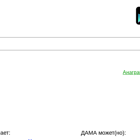
Анагра
ает:
ДАМА может(но):