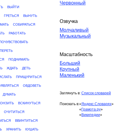
Червонный
ТЬ
ВЫЙТИ
ГРЕТЬСЯ
ВЫНУТЬ
Озвучка
МАТЬ
СОБИРАТЬСЯ
Молчаливый
АТЬ
РАБОТАТЬ
Музыкальный
ПОЧУВСТВОВАТЬ
ПЕРЕТЬ
Масштабность
СЯ
ПОДНИМАТЬ
Больший
ТЬ
ЖДАТЬ
ДЕТЬ
Крупный
Маленький
ИСЛАТЬ
ПРИЩУРИТЬСЯ
ОЯВЛЯТЬСЯ
ОВДОВЕТЬ
Заглянуть в:
Список словарей
ДУМАТЬ
РОНЗИТЬ
ВСКИНУТЬСЯ
Поискать в:
«
Яндекс.Словарях
»
«
Грамота.ру
»
ОЧУТИТЬСЯ
«
Википедии
»
АТЬСЯ
ВВИНТИТЬСЯ
Ь
ХРАНИТЬ
КУШАТЬ