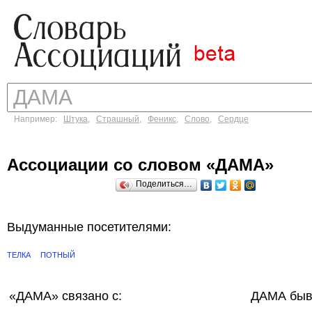
Например:
Штука
,
Страшный
,
Феникс
,
Слово
,
Сердце
Ассоциации со словом «ДАМА»
Поделиться…
Выдуманные посетителями:
ТЕЛКА
ПОТНЫЙ
«ДАМА»
связано с:
ДАМА быв