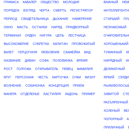
ГРИМАСА
КАВАЛЕР
ОБЩЕСТВО
МОЛОДАЯ
ВАЖНЫЙ
НЕ
ПОРЯДОК
ВЗГЛЯД
ЧЕРТА
СМЕРТЬ
РЕГИСТРАТОР
ИНТЕЛЛИГЕНТ
ПЕРИОД
СВИДЕТЕЛЬНИЦА
ДЫХАНИЕ
НАМЕРЕНИЕ
СТАРШИЙ
ПУ
ОКНО
МАСТЬ
ОСТАНКИ
НАРЯД
ПРИДВОРНЫЙ
НЕЗНАКОМЫЙ
ТЕРМИНАЛ
ОРДЕН
НАТУРА
ЦЕПЬ
ЛЕСТНИЦА
ОЧАРОВАТЕЛЬ
ВЫСОКОМЕРИЕ
СУБРЕТКА
КАПИТАН
ПРОВОЖАТЫЙ
ХОРОШЕНЬКИЙ
ВАЛЕТ
ГЕРЦОГИНЯ
ЛЮБОВНИК
СКАМЕЙКА
ВИД
ТУМАННЫЙ
К
НАЗВАНИЕ
ДИВАН
СОФА
ПОЛОВИНКА
ВРЕМЯ
НАРЯДНЫЙ
И
РОСТ
ГОЛГОФА
ОТКРЫВАТЕЛЬ
ПЕВЕЦ
ФАМИЛИЯ
ДЕЛИКАТНЫЙ
КРУГ
ПЕРСОНАЖ
ЧЕСТЬ
КАРТОЧКА
ОЧКИ
ВИЗИТ
ЯРКИЙ
СЕРД
ВОЛНЕНИЕ
СОБАЧОНКА
КОНЦЕПЦИЯ
ПРИЕМ
РЫЖЕВОЛОСЫ
МАНЕРА
ОТДЕЛЕНЬЕ
БАСТИЛИЯ
ЛАДОНЬ
ПРИМЕР
ЗАВИТОЙ
СТ
РАЗЪЯРЕННЫЙ
ХОЛЕНЫЙ
ВЕ
ЧОПОРНЫЙ
А
ПРИЛИЧНЫЙ