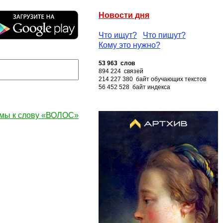
Новости дня
Что ищут?
Что пишут?
Кому это нужно?
53 963 слов
894 224 связей
214 227 380 байт обучающих текстов
56 452 528 байт индекса
мы к слову «ВОЛОС»