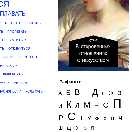
СЯ
ПЛАВАТЬ
РЕТЬ
РВАТЬ
БРОСИТЬ
ТЬ
ПРОРЕЗАТЬ
ПРЕВРАТИТЬСЯ
ТЬ
ОТКИНУТЬСЯ
ВИТЬСЯ
ТЕРЕТЬСЯ
НИРОВАТЬ
ВЫВЕРНУТЬ
Алфавит
РНУТЬ
МЕТИТЬ
Д
В
Г
Б
ПРОИЗНЕСТИ
УСЛЫХАТЬ
З
А
Ж
Е
П
К
М
О
Н
Л
И
С
Р
Т
Ч
У
Ф
Х
Ц
Ш
Э
Я
Щ
Ю