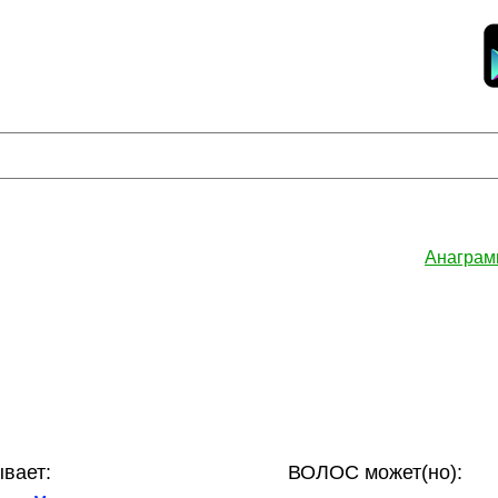
Анаграм
вает:
ВОЛОС может(но):