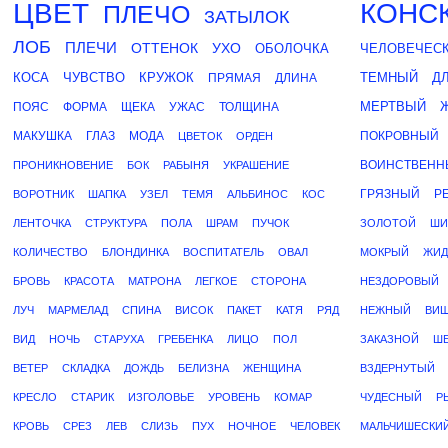
ЦВЕТ
КОНС
ПЛЕЧО
ЗАТЫЛОК
ЛОБ
ПЛЕЧИ
ОТТЕНОК
УХО
ОБОЛОЧКА
ЧЕЛОВЕЧЕС
КОСА
ЧУВСТВО
КРУЖОК
ТЕМНЫЙ
Д
ПРЯМАЯ
ДЛИНА
МЕРТВЫЙ
ПОЯС
ФОРМА
ЩЕКА
УЖАС
ТОЛЩИНА
МАКУШКА
ГЛАЗ
МОДА
ПОКРОВНЫЙ
ЦВЕТОК
ОРДЕН
ВОИНСТВЕНН
ПРОНИКНОВЕНИЕ
БОК
РАБЫНЯ
УКРАШЕНИЕ
ГРЯЗНЫЙ
Р
ВОРОТНИК
ШАПКА
УЗЕЛ
ТЕМЯ
АЛЬБИНОС
КОС
ЛЕНТОЧКА
СТРУКТУРА
ПОЛА
ШРАМ
ПУЧОК
ЗОЛОТОЙ
ШИ
КОЛИЧЕСТВО
БЛОНДИНКА
ВОСПИТАТЕЛЬ
ОВАЛ
МОКРЫЙ
ЖИД
БРОВЬ
КРАСОТА
МАТРОНА
ЛЕГКОЕ
СТОРОНА
НЕЗДОРОВЫЙ
ЛУЧ
МАРМЕЛАД
СПИНА
ВИСОК
ПАКЕТ
КАТЯ
РЯД
НЕЖНЫЙ
ВИ
ВИД
НОЧЬ
СТАРУХА
ГРЕБЕНКА
ЛИЦО
ПОЛ
ЗАКАЗНОЙ
Ш
ВЕТЕР
СКЛАДКА
ДОЖДЬ
БЕЛИЗНА
ЖЕНЩИНА
ВЗДЕРНУТЫЙ
КРЕСЛО
СТАРИК
ИЗГОЛОВЬЕ
УРОВЕНЬ
КОМАР
ЧУДЕСНЫЙ
Р
КРОВЬ
СРЕЗ
ЛЕВ
СЛИЗЬ
ПУХ
НОЧНОЕ
ЧЕЛОВЕК
МАЛЬЧИШЕСКИ