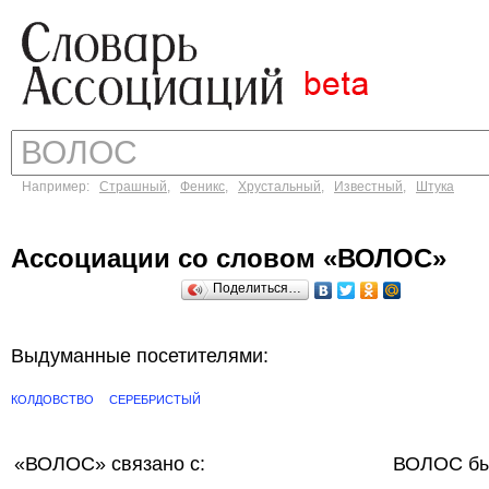
Например:
Страшный
,
Феникс
,
Хрустальный
,
Известный
,
Штука
Ассоциации со словом «ВОЛОС»
Поделиться…
Выдуманные посетителями:
КОЛДОВСТВО
СЕРЕБРИСТЫЙ
«ВОЛОС»
связано с:
ВОЛОС бы