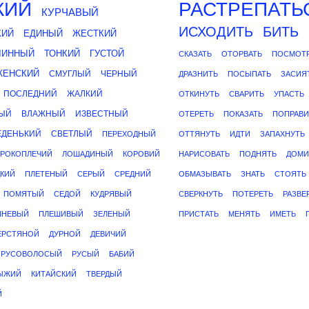
КИЙ
РАСТРЕПАТЬ
КУРЧАВЫЙ
ИСХОДИТЬ
БИТЬ
КИЙ
ЕДИНЫЙ
ЖЕСТКИЙ
ЛИННЫЙ
ТОНКИЙ
ГУСТОЙ
СКАЗАТЬ
ОТОРВАТЬ
ПОСМОТ
ЖЕНСКИЙ
СМУГЛЫЙ
ЧЕРНЫЙ
ДРАЗНИТЬ
ПОСЫПАТЬ
ЗАСИЯ
ПОСЛЕДНИЙ
ЖАЛКИЙ
ОТКИНУТЬ
СВАРИТЬ
УПАСТЬ
ЫЙ
ВЛАЖНЫЙ
ИЗВЕСТНЫЙ
ОТЕРЕТЬ
ПОКАЗАТЬ
ПОПРАВИ
ЕДЕНЬКИЙ
СВЕТЛЫЙ
ПЕРЕХОДНЫЙ
ОТТЯНУТЬ
ИДТИ
ЗАПАХНУТЬ
РОКОПЛЕЧИЙ
ЛОШАДИНЫЙ
КОРОВИЙ
НАРИСОВАТЬ
ПОДНЯТЬ
ДОМИ
КИЙ
ПЛЕТЕНЫЙ
СЕРЫЙ
СРЕДНИЙ
ОБМАЗЫВАТЬ
ЗНАТЬ
СТОЯТЬ
ПОМЯТЫЙ
СЕДОЙ
КУДРЯВЫЙ
СВЕРКНУТЬ
ПОТЕРЕТЬ
РАЗВЕ
ШНЕВЫЙ
ПЛЕШИВЫЙ
ЗЕЛЕНЫЙ
ПРИСТАТЬ
МЕНЯТЬ
ИМЕТЬ
ЕРСТЯНОЙ
ДУРНОЙ
ДЕВИЧИЙ
РУСОВОЛОСЫЙ
РУСЫЙ
БАБИЙ
ЫЖИЙ
КИТАЙСКИЙ
ТВЕРДЫЙ
Й