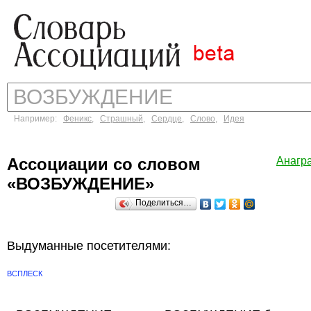
Например:
Феникс
,
Страшный
,
Сердце
,
Слово
,
Идея
Ассоциации со словом
Анагр
«ВОЗБУЖДЕНИЕ»
Поделиться…
Выдуманные посетителями:
ВСПЛЕСК