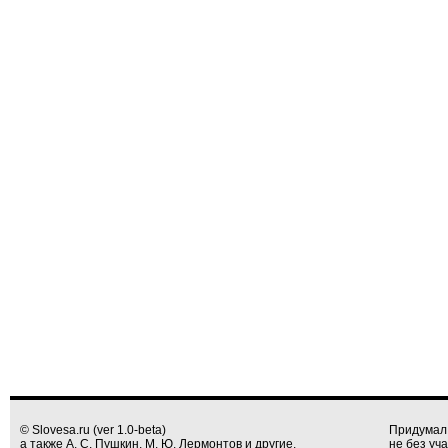
© Slovesa.ru (ver 1.0-beta)
Придумал
а также А. С. Пушкин, М. Ю. Лермонтов и другие.
не без уч