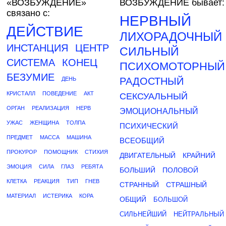
«ВОЗБУЖДЕНИЕ»
ВОЗБУЖДЕНИЕ бывает:
связано с:
НЕРВНЫЙ
ДЕЙСТВИЕ
ЛИХОРАДОЧНЫЙ
ИНСТАНЦИЯ
ЦЕНТР
СИЛЬНЫЙ
СИСТЕМА
КОНЕЦ
ПСИХОМОТОРНЫЙ
БЕЗУМИЕ
ДЕНЬ
РАДОСТНЫЙ
КРИСТАЛЛ
ПОВЕДЕНИЕ
АКТ
СЕКСУАЛЬНЫЙ
ОРГАН
РЕАЛИЗАЦИЯ
НЕРВ
ЭМОЦИОНАЛЬНЫЙ
УЖАС
ЖЕНЩИНА
ТОЛПА
ПСИХИЧЕСКИЙ
ПРЕДМЕТ
МАССА
МАШИНА
ВСЕОБЩИЙ
ПРОКУРОР
ПОМОЩНИК
СТИХИЯ
ДВИГАТЕЛЬНЫЙ
КРАЙНИЙ
ЭМОЦИЯ
СИЛА
ГЛАЗ
РЕБЯТА
БОЛЬШИЙ
ПОЛОВОЙ
КЛЕТКА
РЕАКЦИЯ
ТИП
ГНЕВ
СТРАННЫЙ
СТРАШНЫЙ
МАТЕРИАЛ
ИСТЕРИКА
КОРА
ОБЩИЙ
БОЛЬШОЙ
СИЛЬНЕЙШИЙ
НЕЙТРАЛЬНЫЙ