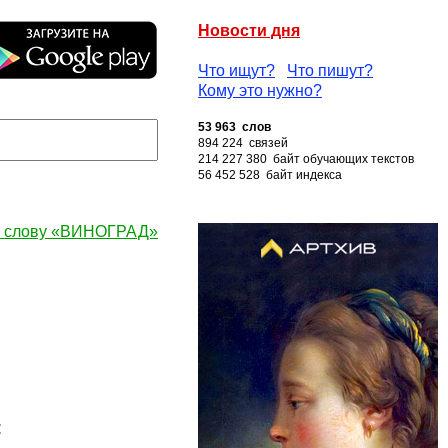
Новости дня
Что ищут?
Что пишут?
Кому это нужно?
53 963 слов
894 224 связей
214 227 380 байт обучающих текстов
56 452 528 байт индекса
к слову «ВИНОГРАД»
: