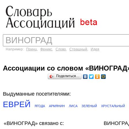
Например:
Принц
,
Феникс
,
Слово
,
Страшный
,
Идея
Ассоциации со словом «ВИНОГРАД
Поделиться…
Выдуманные посетителями:
ЕВРЕЙ
ЯГОДА
АРМЯНИН
ЛИСА
ЗЕЛЕНЫЙ
ХРУСТАЛЬНЫЙ
«ВИНОГРАД»
связано с:
ВИНОГРАД