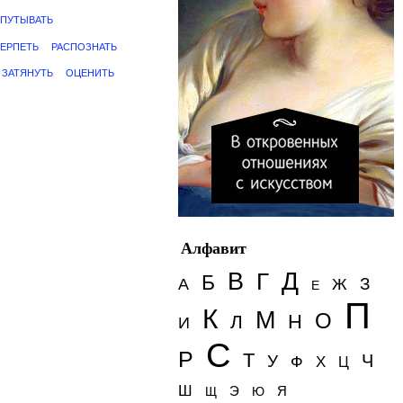
ПУТЫВАТЬ
ЕРПЕТЬ
РАСПОЗНАТЬ
ЗАТЯНУТЬ
ОЦЕНИТЬ
Алфавит
Д
В
Г
Б
З
А
Ж
Е
П
К
М
О
Н
Л
И
С
Р
Т
Ч
У
Ф
Х
Ц
Ш
Э
Я
Щ
Ю