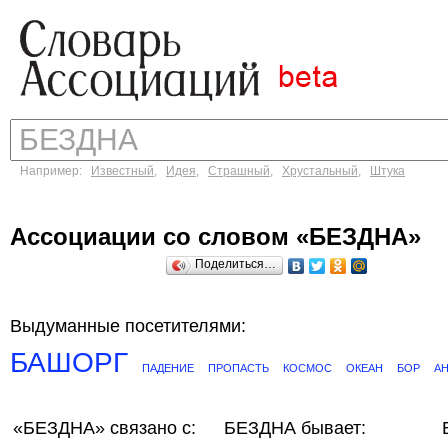
Например:
Известный
,
Идея
,
Страшный
,
Хрустальный
,
Штука
Ассоциации со словом «БЕЗДНА»
Поделиться…
Выдуманные посетителями:
БАШОРГ
ПАДЕНИЕ
ПРОПАСТЬ
КОСМОС
ОКЕАН
БОР
А
«БЕЗДНА»
связано с:
БЕЗДНА бывает: