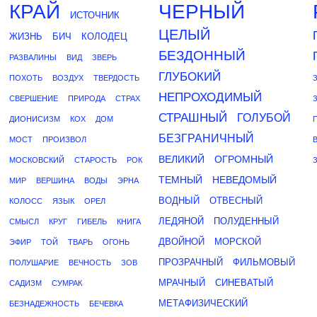
КРАЙ
ЧЕРНЫЙ
ИСТОЧНИК
ЦЕЛЫЙ
ЖИЗНЬ
БИЧ
КОЛОДЕЦ
БЕЗДОННЫЙ
РАЗВАЛИНЫ
ВИД
ЗВЕРЬ
ГЛУБОКИЙ
ПОХОТЬ
ВОЗДУХ
ТВЕРДОСТЬ
НЕПРОХОДИМЫЙ
СВЕРШЕНИЕ
ПРИРОДА
СТРАХ
СТРАШНЫЙ
ГОЛУБОЙ
ДИОНИСИЗМ
КОХ
ДОМ
БЕЗГРАНИЧНЫЙ
МОСТ
ПРОИЗВОЛ
ВЕЛИКИЙ
ОГРОМНЫЙ
МОСКОВСКИЙ
СТАРОСТЬ
РОК
ТЕМНЫЙ
НЕВЕДОМЫЙ
МИР
ВЕРШИНА
ВОДЫ
ЭРНА
ВОДНЫЙ
ОТВЕСНЫЙ
КОЛОСС
ЯЗЫК
ОРЕЛ
ЛЕДЯНОЙ
ПОЛУДЕННЫЙ
СМЫСЛ
КРУГ
ГИБЕЛЬ
КНИГА
ДВОЙНОЙ
МОРСКОЙ
ЭФИР
ТОЙ
ТВАРЬ
ОГОНЬ
ПРОЗРАЧНЫЙ
ФИЛЬМОВЫЙ
ПОЛУШАРИЕ
ВЕЧНОСТЬ
ЗОВ
МРАЧНЫЙ
СИНЕВАТЫЙ
САДИЗМ
СУМРАК
МЕТАФИЗИЧЕСКИЙ
БЕЗНАДЕЖНОСТЬ
БЕЧЕВКА