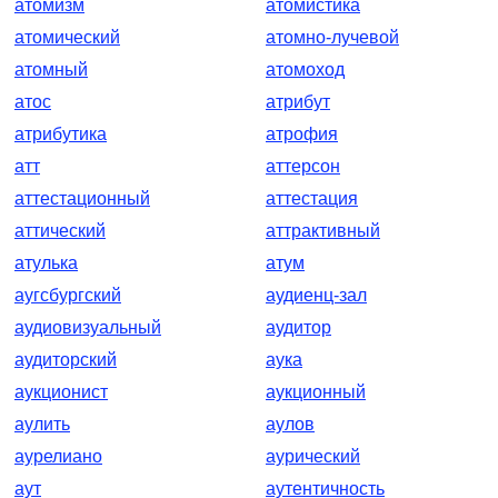
атомизм
атомистика
атомический
атомно-лучевой
атомный
атомоход
атос
атрибут
атрибутика
атрофия
атт
аттерсон
аттестационный
аттестация
аттический
аттрактивный
атулька
атум
аугсбургский
аудиенц-зал
аудиовизуальный
аудитор
аудиторский
аука
аукционист
аукционный
аулить
аулов
аурелиано
аурический
аут
аутентичность