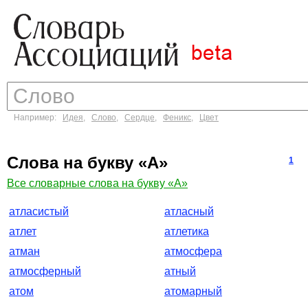
Например:
Идея
,
Слово
,
Сердце
,
Феникс
,
Цвет
Слова на букву «А»
1
Все словарные слова на букву «А»
атласистый
атласный
атлет
атлетика
атман
атмосфера
атмосферный
атный
атом
атомарный