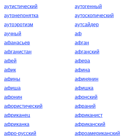
аутистический
аутогенный
аутонепонятка
аутоскопический
аутоэротизм
аутсайдер
аучный
аф
афанасьев
афган
афганистан
афганский
афей
афера
афик
афина
афины
афинянин
афиша
афишка
афонин
афонский
афористический
афраний
африканец
африканист
африканка
африканский
афро-русский
афроамериканский