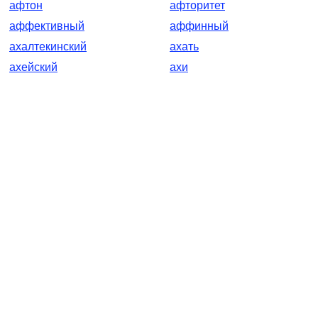
афтон
афторитет
аффективный
аффинный
ахалтекинский
ахать
ахейский
ахи