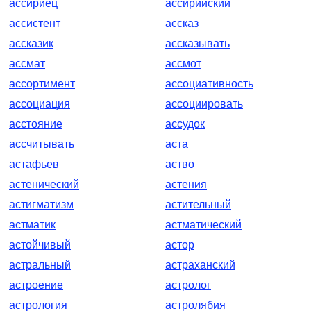
ассириец
ассирийский
ассистент
ассказ
ассказик
ассказывать
ассмат
ассмот
ассортимент
ассоциативность
ассоциация
ассоциировать
асстояние
ассудок
ассчитывать
аста
астафьев
аство
астенический
астения
астигматизм
астительный
астматик
астматический
астойчивый
астор
астральный
астраханский
астроение
астролог
астрология
астролябия