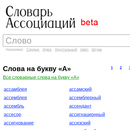
Например:
Сердце
,
Идея
,
Хрустальный
,
Цвет
,
Штука
Слова на букву «А»
1
2
Все словарные слова на букву «А»
ассамблея
ассамский
ассемблер
ассемблерный
ассембль
ассендант
ассесор
ассигнационный
ассигнование
ассизский