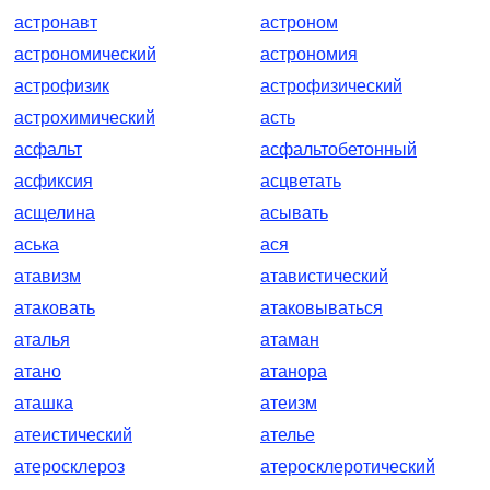
астронавт
астроном
астрономический
астрономия
астрофизик
астрофизический
астрохимический
асть
асфальт
асфальтобетонный
асфиксия
асцветать
асщелина
асывать
аська
ася
атавизм
атавистический
атаковать
атаковываться
аталья
атаман
атано
атанора
аташка
атеизм
атеистический
ателье
атеросклероз
атеросклеротический