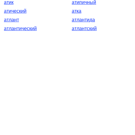
атик
атипичный
атический
атка
атлант
атлантида
атлантический
атлантский