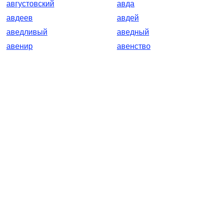
августовский
авда
авдеев
авдей
аведливый
аведный
авенир
авенство