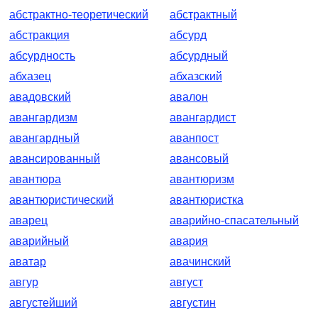
абстрактно-теоретический
абстрактный
абстракция
абсурд
абсурдность
абсурдный
абхазец
абхазский
авадовский
авалон
авангардизм
авангардист
авангардный
аванпост
авансированный
авансовый
авантюра
авантюризм
авантюристический
авантюристка
аварец
аварийно-спасательный
аварийный
авария
аватар
авачинский
авгур
август
августейший
августин