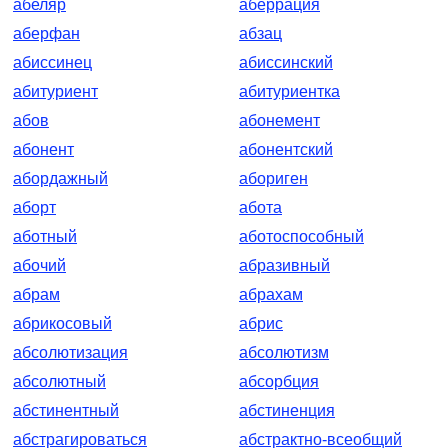
абеляр
аберрация
аберфан
абзац
абиссинец
абиссинский
абитуриент
абитуриентка
абов
абонемент
абонент
абонентский
абордажный
абориген
аборт
абота
аботный
аботоспособный
абочий
абразивный
абрам
абрахам
абрикосовый
абрис
абсолютизация
абсолютизм
абсолютный
абсорбция
абстинентный
абстиненция
абстрагироваться
абстрактно-всеобщий