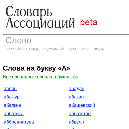
Например:
Сердце
,
Хрустальный
,
Идея
,
Принц
,
Штука
Слова на букву «А»
Все словарные слова на букву «А»
аарон
абадан
абажур
абакан
абалкин
абашевский
аббатиса
аббатство
аббревиатура
абдулл