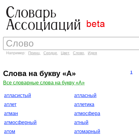
Например:
Принц
,
Сердце
,
Цвет
,
Слово
,
Идея
Слова на букву «А»
1
Все словарные слова на букву «А»
атласистый
атласный
атлет
атлетика
атман
атмосфера
атмосферный
атный
атом
атомарный