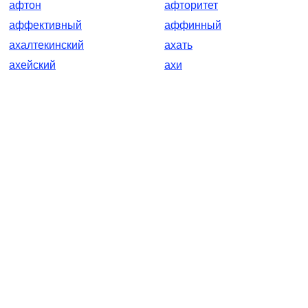
афтон
афторитет
аффективный
аффинный
ахалтекинский
ахать
ахейский
ахи