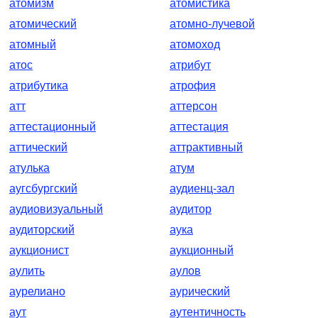
атомизм
атомистика
атомический
атомно-лучевой
атомный
атомоход
атос
атрибут
атрибутика
атрофия
атт
аттерсон
аттестационный
аттестация
аттический
аттрактивный
атулька
атум
аугсбургский
аудиенц-зал
аудиовизуальный
аудитор
аудиторский
аука
аукционист
аукционный
аулить
аулов
аурелиано
аурический
аут
аутентичность