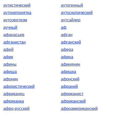
аутистический
аутогенный
аутонепонятка
аутоскопический
аутоэротизм
аутсайдер
аучный
аф
афанасьев
афган
афганистан
афганский
афей
афера
афик
афина
афины
афинянин
афиша
афишка
афонин
афонский
афористический
афраний
африканец
африканист
африканка
африканский
афро-русский
афроамериканский