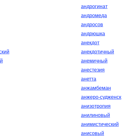
андрогинат
андромеда
андросов
андрюшка
анекдот
ский
анекдотичный
ий
анемичный
анестезия
анетта
анжамбеман
анжеро-судженск
анизотропия
анилиновый
анимистический
анисовый