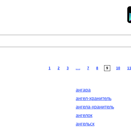
1
2
3
. . .
7
8
9
10
1
ангара
ангел-хранитель
ангела-хранитель
ангелок
ангельск