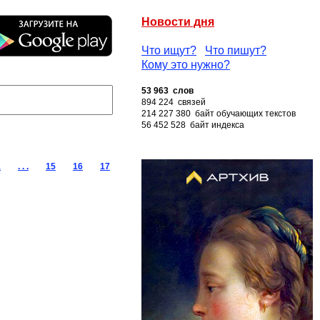
Новости дня
Что ищут?
Что пишут?
Кому это нужно?
53 963 слов
894 224 связей
214 227 380 байт обучающих текстов
56 452 528 байт индекса
1
. . .
15
16
17