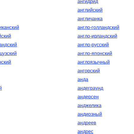
ангидрид
английский
англичанка
иканский
англо-голландский
йский
англо-ирландский
андский
англо-русский
цузский
англо-японский
нский
англоязычный
ангорский
анда
й
андеграунд
андерсен
анджелика
андиозный
андреев
андрес