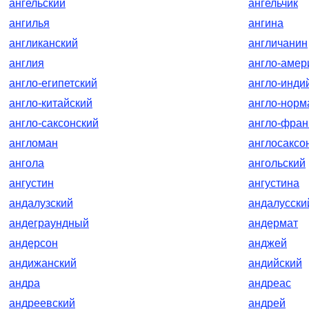
ангельский
ангельчик
ангилья
ангина
англиканский
англичанин
англия
англо-амер
англо-египетский
англо-инди
англо-китайский
англо-норм
англо-саксонский
англо-фран
англоман
англосаксо
ангола
ангольский
ангустин
ангустина
андалузский
андалусски
андеграундный
андермат
андерсон
анджей
андижанский
андийский
андра
андреас
андреевский
андрей