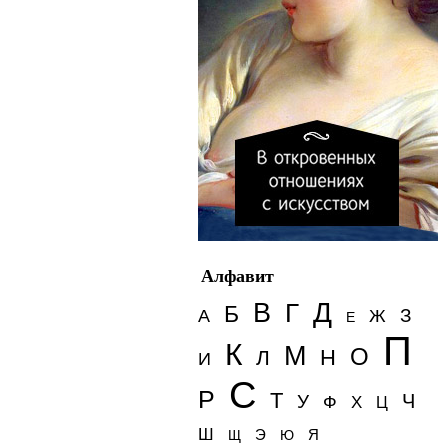
Алфавит
Д
В
Г
Б
З
А
Ж
Е
П
К
М
О
Н
Л
И
С
Р
Т
Ч
У
Ф
Х
Ц
Ш
Э
Я
Щ
Ю