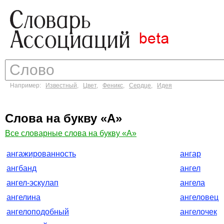
Например:
Известный
,
Цвет
,
Феникс
,
Сердце
,
Идея
Слова на букву «А»
Все словарные слова на букву «А»
ангажированность
ангар
ангбанд
ангел
ангел-эскулап
ангела
ангелина
ангеловец
ангелоподобный
ангелочек