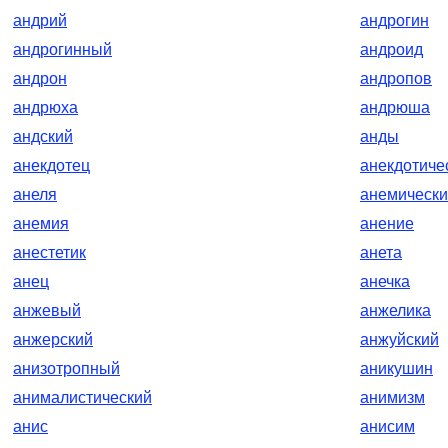
андрий
андрогин
андрогинный
андроид
андрон
андропов
андрюха
андрюша
андский
анды
анекдотец
анекдотиче
анеля
анемическ
анемия
анение
анестетик
анета
анец
анечка
анжевый
анжелика
анжерский
анжуйский
анизотропный
аникушин
анималистический
анимизм
анис
анисим