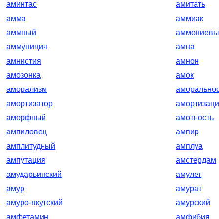
аминтас
амитать
амма
аммиак
аммный
аммониевы
аммуниция
амна
амнистия
амнон
амозонка
амок
аморализм
аморальнос
амортизатор
амортизац
аморфный
амотность
ампиловец
ампир
амплитудный
амплуа
ампутация
амстердам
амударьинский
амулет
амур
амурат
амуро-якутский
амурский
амфетамин
амфибия