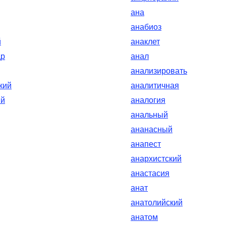
ана
анабиоз
й
анаклет
др
анал
анализировать
кий
аналитичная
ый
аналогия
анальный
ананасный
анапест
анархистский
анастасия
анат
анатолийский
анатом