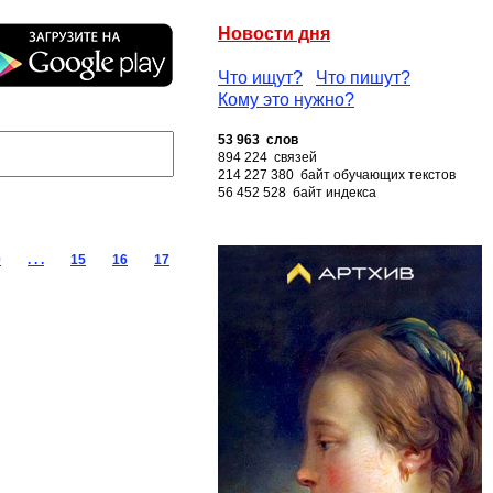
Новости дня
Что ищут?
Что пишут?
Кому это нужно?
53 963 слов
894 224 связей
214 227 380 байт обучающих текстов
56 452 528 байт индекса
0
. . .
15
16
17