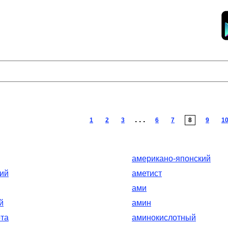
. . .
1
2
3
6
7
8
9
1
американо-японский
ий
аметист
ами
й
амин
та
аминокислотный