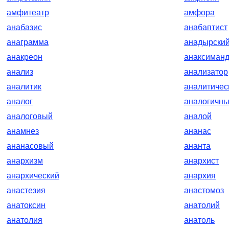
амфитеатр
амфора
анабазис
анабаптист
анаграмма
анадырски
анакреон
анаксиман
анализ
анализатор
аналитик
аналитичес
аналог
аналогичн
аналоговый
аналой
анамнез
ананас
ананасовый
ананта
анархизм
анархист
анархический
анархия
анастезия
анастомоз
анатоксин
анатолий
анатолия
анатоль