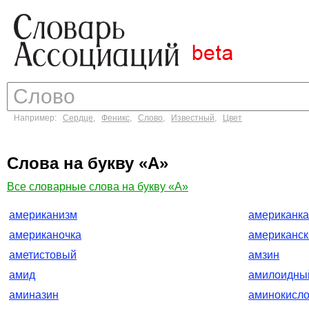
Например:
Сердце
,
Феникс
,
Слово
,
Известный
,
Цвет
Слова на букву «А»
Все словарные слова на букву «А»
американизм
американка
американочка
американск
аметистовый
амзин
амид
амилоидны
аминазин
аминокисло