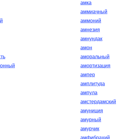
амка
аммиачный
й
аммоний
амнезия
амнундак
амон
ть
аморальный
ионный
амортизация
ампер
амплитуда
ампула
амстердамский
амуниция
амурный
амурчик
амфибрахий