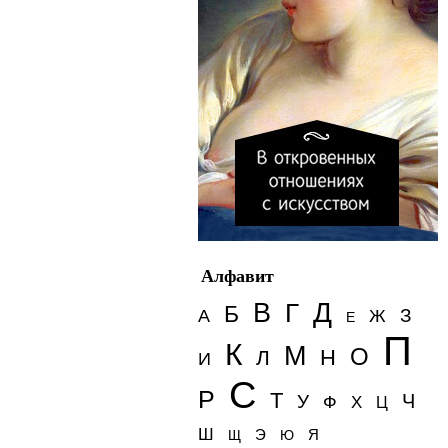
Алфавит
Д
В
Г
Б
З
А
Ж
Е
П
К
М
О
Н
Л
И
С
Р
Т
Ч
У
Ф
Х
Ц
Ш
Э
Я
Щ
Ю