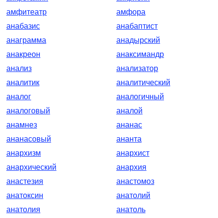
амфитеатр
амфора
анабазис
анабаптист
анаграмма
анадырский
анакреон
анаксимандр
анализ
анализатор
аналитик
аналитический
аналог
аналогичный
аналоговый
аналой
анамнез
ананас
ананасовый
ананта
анархизм
анархист
анархический
анархия
анастезия
анастомоз
анатоксин
анатолий
анатолия
анатоль