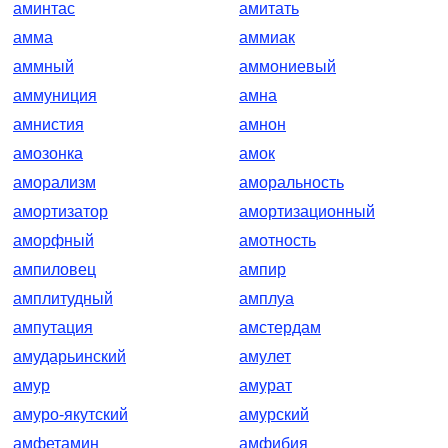
аминтас
амитать
амма
аммиак
аммный
аммониевый
аммуниция
амна
амнистия
амнон
амозонка
амок
аморализм
аморальность
амортизатор
амортизационный
аморфный
амотность
ампиловец
ампир
амплитудный
амплуа
ампутация
амстердам
амударьинский
амулет
амур
амурат
амуро-якутский
амурский
амфетамин
амфибия