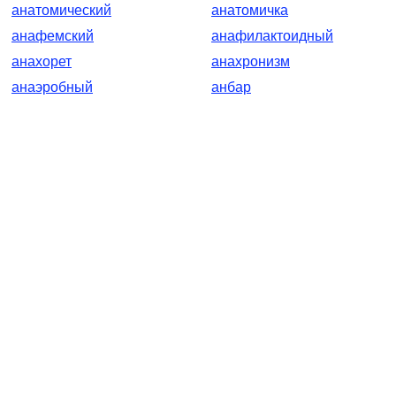
анатомический
анатомичка
анафемский
анафилактоидный
анахорет
анахронизм
анаэробный
анбар