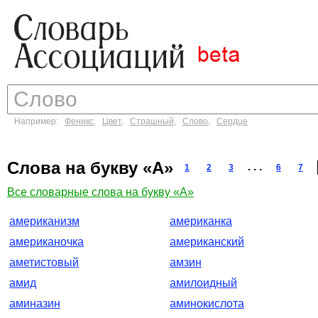
Например:
Феникс
,
Цвет
,
Страшный
,
Слово
,
Сердце
Слова на букву «А»
. . .
1
2
3
6
7
Все словарные слова на букву «А»
американизм
американка
американочка
американский
аметистовый
амзин
амид
амилоидный
аминазин
аминокислота