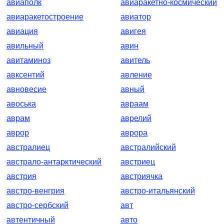
авиаполк
авиаракетно-космический
авиаракетостроение
авиатор
авиация
авигея
авильный
авин
авитаминоз
авитель
авксентий
авление
авновесие
авный
авоська
авраам
аврам
аврелий
аврор
аврора
австралиец
австралийский
австрало-антарктический
австриец
австрия
австриячка
австро-венгрия
австро-итальянский
австро-сербский
авт
автентичный
авто