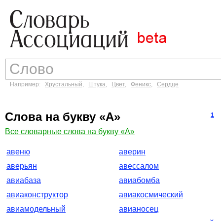
Например:
Хрустальный
,
Штука
,
Цвет
,
Феникс
,
Сердце
Слова на букву «А»
1
Все словарные слова на букву «А»
авеню
аверин
аверьян
авессалом
авиабаза
авиабомба
авиаконструктор
авиакосмический
авиамодельный
авианосец