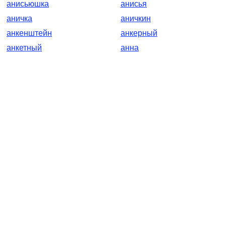
анисьюшка
анисья
аничка
аничкин
анкенштейн
анкерный
анкетный
анна