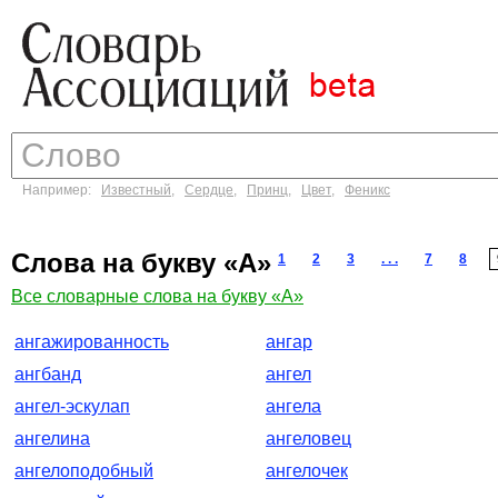
Например:
Известный
,
Сердце
,
Принц
,
Цвет
,
Феникс
Слова на букву «А»
1
2
3
. . .
7
8
Все словарные слова на букву «А»
ангажированность
ангар
ангбанд
ангел
ангел-эскулап
ангела
ангелина
ангеловец
ангелоподобный
ангелочек