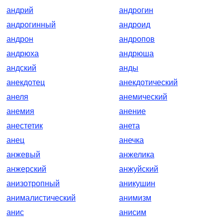
андрий
андрогин
андрогинный
андроид
андрон
андропов
андрюха
андрюша
андский
анды
анекдотец
анекдотический
анеля
анемический
анемия
анение
анестетик
анета
анец
анечка
анжевый
анжелика
анжерский
анжуйский
анизотропный
аникушин
анималистический
анимизм
анис
анисим