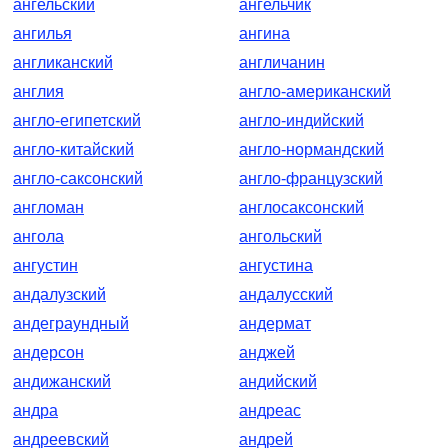
ангельский
ангельчик
ангилья
ангина
англиканский
англичанин
англия
англо-американский
англо-египетский
англо-индийский
англо-китайский
англо-нормандский
англо-саксонский
англо-французский
англоман
англосаксонский
ангола
ангольский
ангустин
ангустина
андалузский
андалусский
андеграундный
андермат
андерсон
анджей
андижанский
андийский
андра
андреас
андреевский
андрей