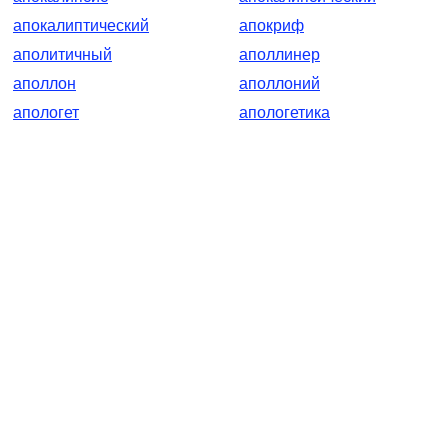
апокалиптический
апокриф
аполитичный
аполлинер
аполлон
аполлоний
апологет
апологетика