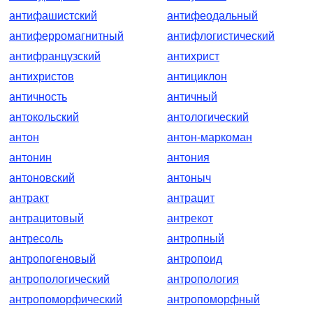
антифашистский
антифеодальный
антиферромагнитный
антифлогистический
антифранцузский
антихрист
антихристов
антициклон
античность
античный
антокольский
антологический
антон
антон-маркоман
антонин
антония
антоновский
антоныч
антракт
антрацит
антрацитовый
антрекот
антресоль
антропный
антропогеновый
антропоид
антропологический
антропология
антропоморфический
антропоморфный