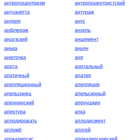
антропоцентризм
антропоцентристский
антуанетта
антураж
анурия
анус
анфлераж
анхель
анцузский
аншемент
анька
аньян
анюточка
аня
аорта
аортальный
апатичный
апатия
апелляционный
апелляция
апельсинец
апельсинный
апеннинский
апенушкин
апертура
апка
аплодировать
аплодисмент
апломб
апогей
апокалипсис
апокалипсический