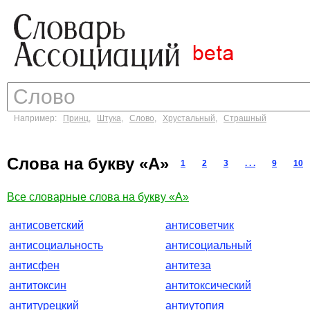
Например:
Принц
,
Штука
,
Слово
,
Хрустальный
,
Страшный
Слова на букву «А»
1
2
3
. . .
9
10
Все словарные слова на букву «А»
антисоветский
антисоветчик
антисоциальность
антисоциальный
антисфен
антитеза
антитоксин
антитоксический
антитурецкий
антиутопия