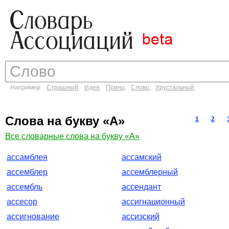
Например:
Страшный
,
Идея
,
Принц
,
Слово
,
Хрустальный
Слова на букву «А»
1
2
Все словарные слова на букву «А»
ассамблея
ассамский
ассемблер
ассемблерный
ассембль
ассендант
ассесор
ассигнационный
ассигнование
ассизский