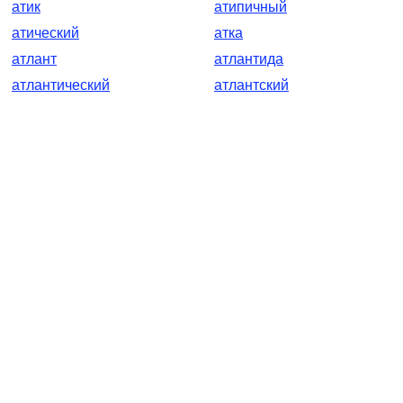
атик
атипичный
атический
атка
атлант
атлантида
атлантический
атлантский