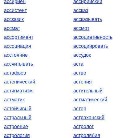
ассириец
ассирийский
ассистент
ассказ
ассказик
ассказывать
ассмат
ассмот
ассортимент
ассоциативность
ассоциация
ассоциировать
асстояние
ассудок
ассчитывать
аста
астафьев
аство
астенический
астения
астигматизм
астительный
астматик
астматический
астойчивый
астор
астральный
астраханский
астроение
астролог
астрология
астролябия