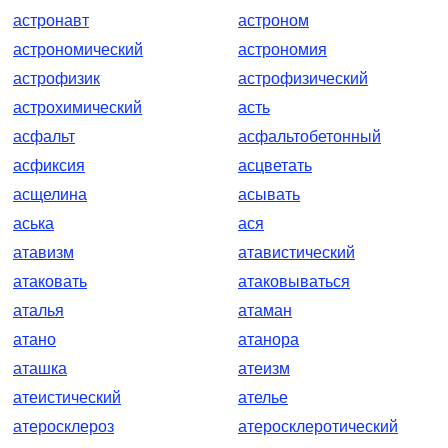
астронавт
астроном
астрономический
астрономия
астрофизик
астрофизический
астрохимический
асть
асфальт
асфальтобетонный
асфиксия
асцветать
асщелина
асывать
аська
ася
атавизм
атавистический
атаковать
атаковываться
аталья
атаман
атано
атанора
аташка
атеизм
атеистический
ателье
атеросклероз
атеросклеротический