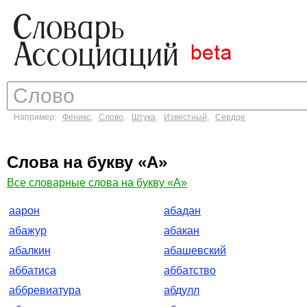
Например:
Феникс
,
Слово
,
Штука
,
Известный
,
Сердце
Слова на букву «А»
Все словарные слова на букву «А»
аарон
абадан
абажур
абакан
абалкин
абашевский
аббатиса
аббатство
аббревиатура
абдулл