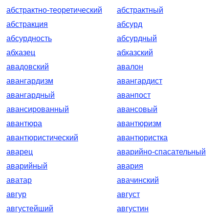
абстрактно-теоретический
абстрактный
абстракция
абсурд
абсурдность
абсурдный
абхазец
абхазский
авадовский
авалон
авангардизм
авангардист
авангардный
аванпост
авансированный
авансовый
авантюра
авантюризм
авантюристический
авантюристка
аварец
аварийно-спасательный
аварийный
авария
аватар
авачинский
авгур
август
августейший
августин