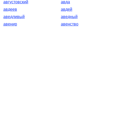
августовский
авда
авдеев
авдей
аведливый
аведный
авенир
авенство