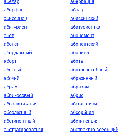
абеляр
аберрация
аберфан
абзац
абиссинец
абиссинский
абитуриент
абитуриентка
абов
абонемент
абонент
абонентский
абордажный
абориген
аборт
абота
аботный
аботоспособный
абочий
абразивный
абрам
абрахам
абрикосовый
абрис
абсолютизация
абсолютизм
абсолютный
абсорбция
абстинентный
абстиненция
абстрагироваться
абстрактно-всеобщий