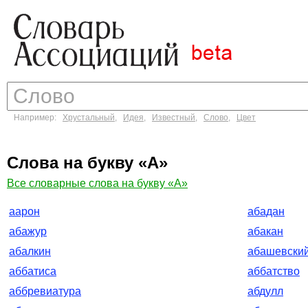
Например:
Хрустальный
,
Идея
,
Известный
,
Слово
,
Цвет
Слова на букву «А»
Все словарные слова на букву «А»
аарон
абадан
абажур
абакан
абалкин
абашевски
аббатиса
аббатство
аббревиатура
абдулл