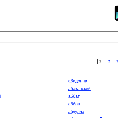
1
2
абадонна
абаканский
й
аббат
аббон
абдулла