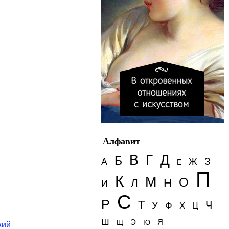
Алфавит
Д
В
Г
Б
З
А
Ж
Е
П
К
М
О
Н
Л
И
С
Р
Т
Ч
У
Ф
Х
Ц
Ш
Э
Я
Щ
Ю
кий