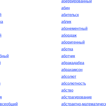
аберрированный
абин
й
абительск
ка
аблик
абонементный
й
абордаж
аборигенный
аботка
обный
аботчик
й
абракадабра
абрахамсон
абсолют
м
абсолютность
абство
я
абстрагирование
-всеобщий
абстрактно-математичес