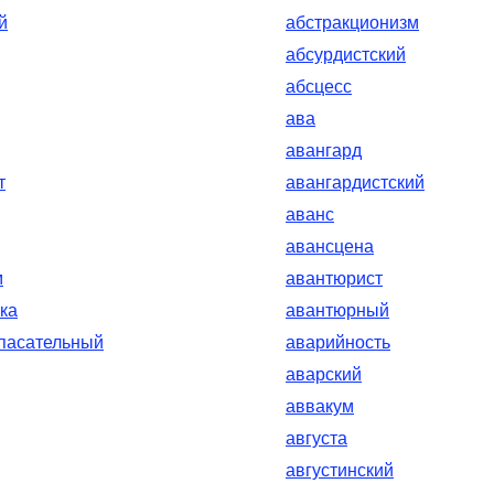
й
абстракционизм
абсурдистский
абсцесс
ава
авангард
т
авангардистский
аванс
авансцена
м
авантюрист
ка
авантюрный
пасательный
аварийность
аварский
аввакум
августа
августинский