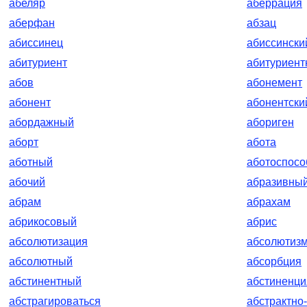
абеляр
аберрация
аберфан
абзац
абиссинец
абиссински
абитуриент
абитуриент
абов
абонемент
абонент
абонентски
абордажный
абориген
аборт
абота
аботный
аботоспос
абочий
абразивны
абрам
абрахам
абрикосовый
абрис
абсолютизация
абсолютиз
абсолютный
абсорбция
абстинентный
абстиненци
абстрагироваться
абстрактно