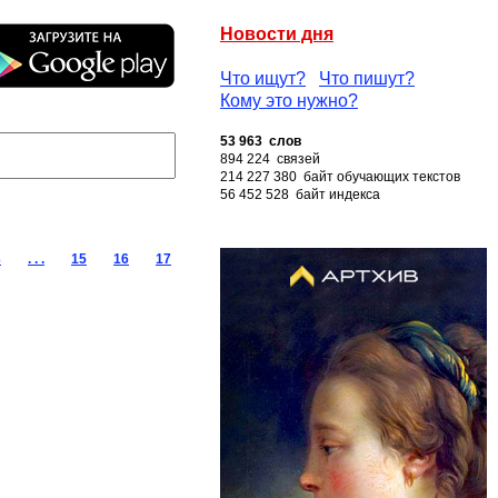
Новости дня
Что ищут?
Что пишут?
Кому это нужно?
53 963 слов
894 224 связей
214 227 380 байт обучающих текстов
56 452 528 байт индекса
3
. . .
15
16
17