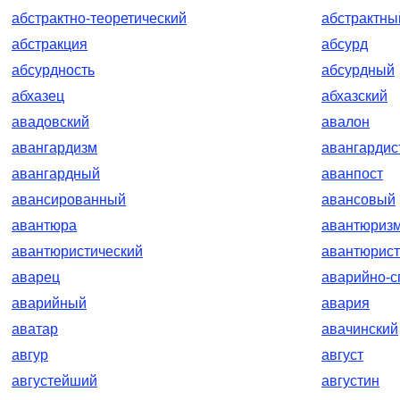
абстрактно-теоретический
абстрактны
абстракция
абсурд
абсурдность
абсурдный
абхазец
абхазский
авадовский
авалон
авангардизм
авангардис
авангардный
аванпост
авансированный
авансовый
авантюра
авантюриз
авантюристический
авантюрист
аварец
аварийно-с
аварийный
авария
аватар
авачинский
авгур
август
августейший
августин