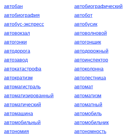
автобан
автобиографический
автобиография
автобот
автобус-экспресс
автобусик
автовокзал
автоволновой
автогонки
автогонщик
автодорога
автодорожный
автозавод
автоинспектор
автокатастрофа
автоколонна
автократизм
автолестница
автомагистраль
автомат
автоматизированный
автоматизм
автоматический
автоматный
автомашина
автомобиль
автомобильный
автомобильчик
автономия
автономность