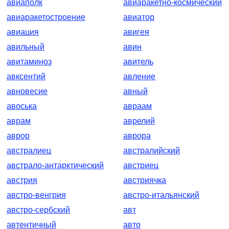
авиаполк
авиаракетно-космический
авиаракетостроение
авиатор
авиация
авигея
авильный
авин
авитаминоз
авитель
авксентий
авление
авновесие
авный
авоська
авраам
аврам
аврелий
аврор
аврора
австралиец
австралийский
австрало-антарктический
австриец
австрия
австриячка
австро-венгрия
австро-итальянский
австро-сербский
авт
автентичный
авто