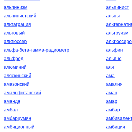
альпинизм
альпинист
альпинистский
альпы
альтаграция
альтернати
альтовый
альтруизм
альтюссер
альтюссеро
альфа-бета-гамма-радиометр
альфин
альфред
альянс
алюминий
аля
аляскинский
ама
амазонский
амалия
амальфитанский
аман
аманда
амар
амбал
амбар
амбарцумян
амбивален
амбиционный
амбиция