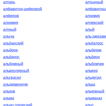
алтарь
алтынный
алфавитно-цифровой
алфавитны
алферов
алхимик
алхимия
алчевский
алчный
алый
алыча
аль-джизам
альбанский
альбатрос
альбера
альберик
альбинос
альбион
альбомный
альбомчик
альвеолярный
альвер
альгвасил
альдегид
альдюмениум
алька
альков
альковный
альма
альманах
ально-этический
альп