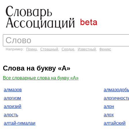
Например:
Принц
,
Страшный
,
Сердце
,
Известный
,
Феникс
Слова на букву «А»
Все словарные слова на букву «А»
алмазов
алмазодоб
алогизм
алогичност
алоизий
алон
алость
алох
алтай-гималаи
алтайский