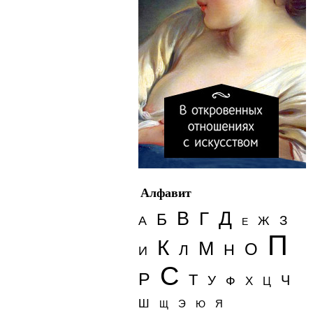
Алфавит
Д
В
Г
Б
З
А
Ж
Е
П
К
М
О
Н
Л
И
С
Р
Т
Ч
У
Ф
Х
Ц
Ш
Э
Я
Щ
Ю