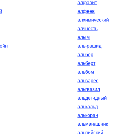
алфавит
й
алфеев
алхимический
алчность
алым
ейн
аль-рашид
альбер
альберт
альбом
альварес
альгвазил
альдегидный
алькальд
алькоран
альманашник
альпийский