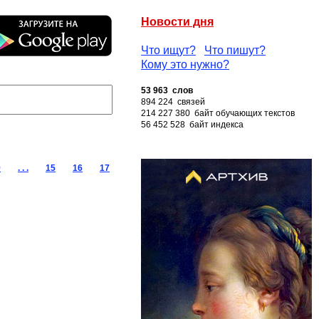
Новости дня
Что ищут?
Что пишут?
Кому это нужно?
53 963 слов
894 224 связей
214 227 380 байт обучающих текстов
56 452 528 байт индекса
9
. . .
15
16
17