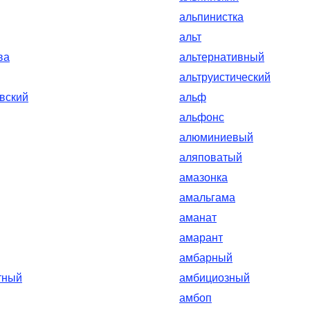
альпинистка
альт
ва
альтернативный
альтруистический
вский
альф
альфонс
алюминиевый
аляповатый
амазонка
амальгама
аманат
амарант
амбарный
тный
амбициозный
амбоп