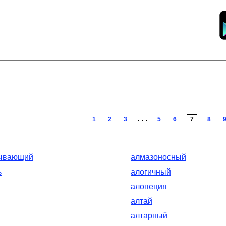
. . .
1
2
3
5
6
7
8
ывающий
алмазоносный
ь
алогичный
алопеция
алтай
алтарный