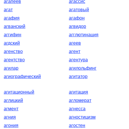
агапеев
агассис
агат
агатовый
агафия
агафон
агванский
агвидор
аггифин
агглютинация
агдский
агеев
агенство
агент
агентство
агентура
агилар
агилольфинг
агиографический
агитатор
агитационный
агитация
аглицкий
агломерат
агмент
агнесса
агния
агностицизм
агония
агостен