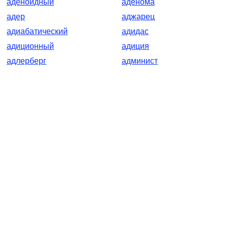
аденоидный
аденома
адер
аджарец
адиабатический
адидас
адиционный
адиция
адлерберг
админист