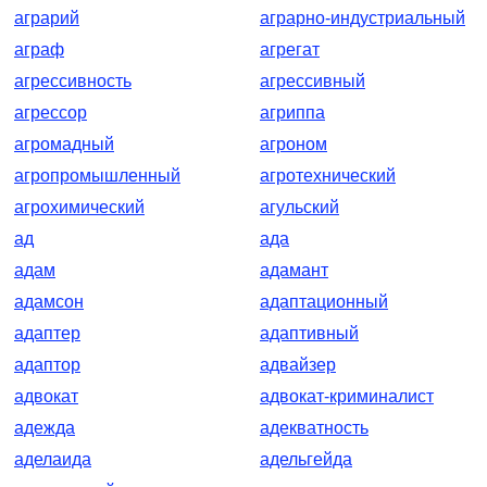
аграрий
аграрно-индустриальный
аграф
агрегат
агрессивность
агрессивный
агрессор
агриппа
агромадный
агроном
агропромышленный
агротехнический
агрохимический
агульский
ад
ада
адам
адамант
адамсон
адаптационный
адаптер
адаптивный
адаптор
адвайзер
адвокат
адвокат-криминалист
адежда
адекватность
аделаида
адельгейда