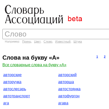
Например:
Принц
,
Цвет
,
Слово
,
Известный
,
Штука
Слова на букву «А»
1
2
Все словарные слова на букву «А»
авторские
авторский
авторучка
авторша
автослесарь
автостоянка
автотранспорт
автофургон
ага
агава