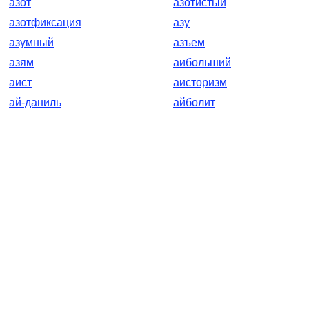
азот
азотистый
азотфиксация
азу
азумный
азъем
азям
аибольший
аист
аисторизм
ай-даниль
айболит