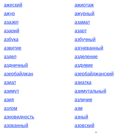
ажеский
ажиотаж
ажур
ажурный
азазел
азамат
азарий
азарт
азбука
азбучный
азвитие
азгневанный
аздел
азделение
аздничный
аздумие
азербайджан
азербайджанский
азиат
азиатка
азимут
азимутальный
азия
азличие
азлом
азм
азновидность
азный
азованный
азовский