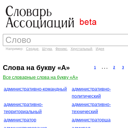
Например:
Сердце
,
Штука
,
Феникс
,
Хрустальный
,
Идея
Слова на букву «А»
. . .
1
2
3
Все словарные слова на букву «А»
административно-командный
административно-
политический
административно-
административно-
территориальный
технический
администратор
администраторша