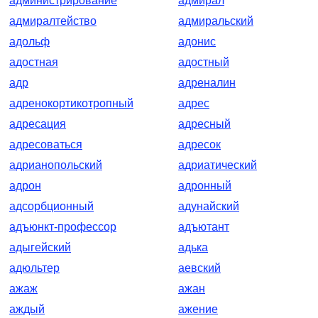
администрирование
адмирал
адмиралтейство
адмиральский
адольф
адонис
адостная
адостный
адр
адреналин
адренокортикотропный
адрес
адресация
адресный
адресоваться
адресок
адрианопольский
адриатический
адрон
адронный
адсорбционный
адунайский
адъюнкт-профессор
адъютант
адыгейский
адька
адюльтер
аевский
ажаж
ажан
аждый
ажение