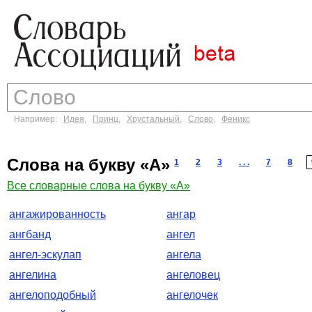
Например:
Идея
,
Принц
,
Хрустальный
,
Слово
,
Феникс
Слова на букву «А»
1
2
3
. . .
7
8
Все словарные слова на букву «А»
ангажированность
ангар
ангбанд
ангел
ангел-эскулап
ангела
ангелина
ангеловец
ангелоподобный
ангелочек