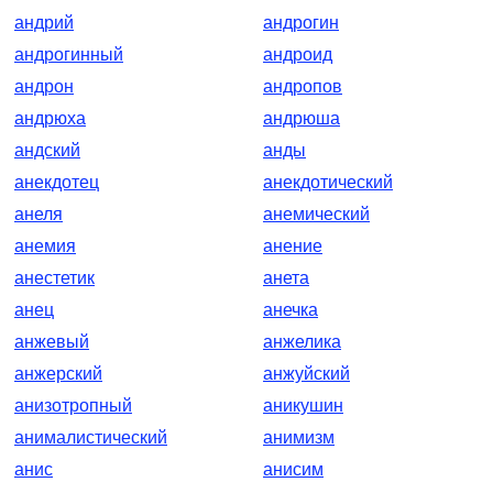
андрий
андрогин
андрогинный
андроид
андрон
андропов
андрюха
андрюша
андский
анды
анекдотец
анекдотический
анеля
анемический
анемия
анение
анестетик
анета
анец
анечка
анжевый
анжелика
анжерский
анжуйский
анизотропный
аникушин
анималистический
анимизм
анис
анисим