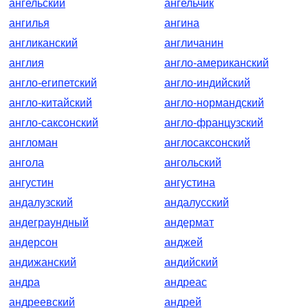
ангельский
ангельчик
ангилья
ангина
англиканский
англичанин
англия
англо-американский
англо-египетский
англо-индийский
англо-китайский
англо-нормандский
англо-саксонский
англо-французский
англоман
англосаксонский
ангола
ангольский
ангустин
ангустина
андалузский
андалусский
андеграундный
андермат
андерсон
анджей
андижанский
андийский
андра
андреас
андреевский
андрей