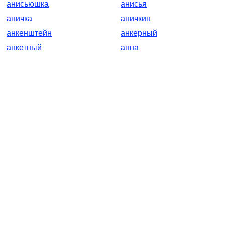
анисьюшка
анисья
аничка
аничкин
анкенштейн
анкерный
анкетный
анна