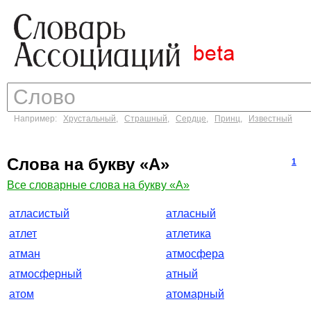
Например:
Хрустальный
,
Страшный
,
Сердце
,
Принц
,
Известный
Слова на букву «А»
1
Все словарные слова на букву «А»
атласистый
атласный
атлет
атлетика
атман
атмосфера
атмосферный
атный
атом
атомарный