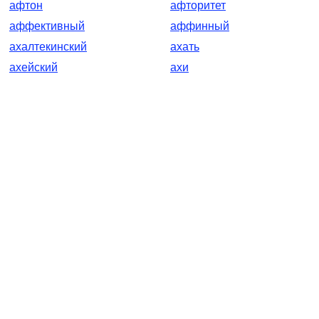
афтон
афторитет
аффективный
аффинный
ахалтекинский
ахать
ахейский
ахи