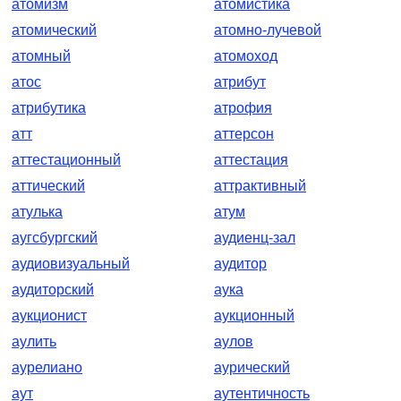
атомизм
атомистика
атомический
атомно-лучевой
атомный
атомоход
атос
атрибут
атрибутика
атрофия
атт
аттерсон
аттестационный
аттестация
аттический
аттрактивный
атулька
атум
аугсбургский
аудиенц-зал
аудиовизуальный
аудитор
аудиторский
аука
аукционист
аукционный
аулить
аулов
аурелиано
аурический
аут
аутентичность