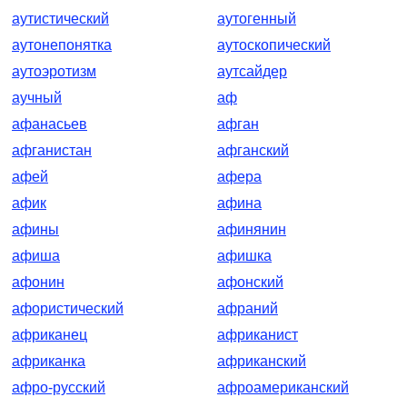
аутистический
аутогенный
аутонепонятка
аутоскопический
аутоэротизм
аутсайдер
аучный
аф
афанасьев
афган
афганистан
афганский
афей
афера
афик
афина
афины
афинянин
афиша
афишка
афонин
афонский
афористический
афраний
африканец
африканист
африканка
африканский
афро-русский
афроамериканский