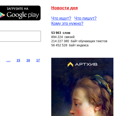
Новости дня
Что ищут?
Что пишут?
Кому это нужно?
53 963 слов
894 224 связей
214 227 380 байт обучающих текстов
56 452 528 байт индекса
3
. . .
15
16
17