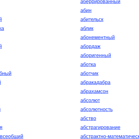
аберрированный
абин
й
абительск
ка
аблик
абонементный
й
абордаж
аборигенный
аботка
обный
аботчик
й
абракадабра
абрахамсон
абсолют
м
абсолютность
абство
я
абстрагирование
-всеобщий
абстрактно-математичес