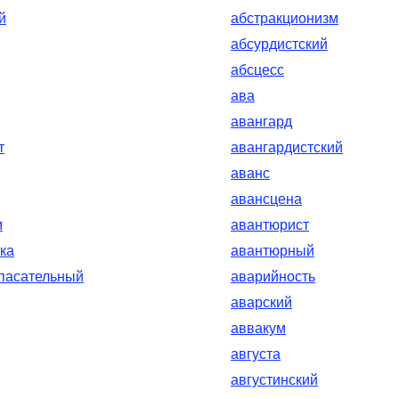
й
абстракционизм
абсурдистский
абсцесс
ава
авангард
т
авангардистский
аванс
авансцена
м
авантюрист
ка
авантюрный
пасательный
аварийность
аварский
аввакум
августа
августинский