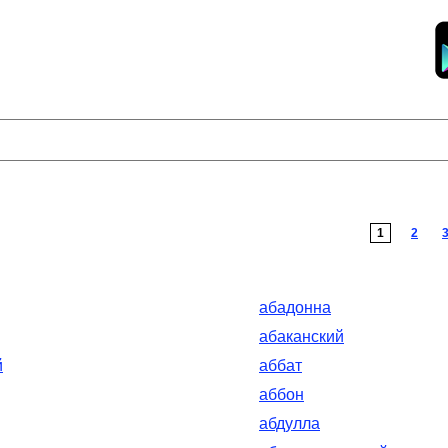
1
2
абадонна
абаканский
й
аббат
аббон
абдулла