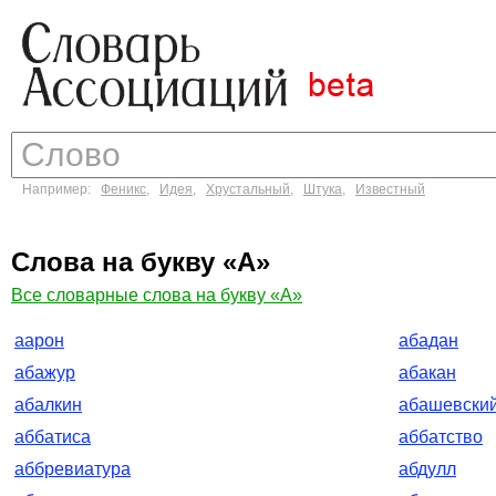
Например:
Феникс
,
Идея
,
Хрустальный
,
Штука
,
Известный
Слова на букву «А»
Все словарные слова на букву «А»
аарон
абадан
абажур
абакан
абалкин
абашевски
аббатиса
аббатство
аббревиатура
абдулл