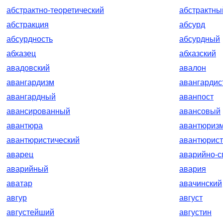
абстрактно-теоретический
абстрактны
абстракция
абсурд
абсурдность
абсурдный
абхазец
абхазский
авадовский
авалон
авангардизм
авангардис
авангардный
аванпост
авансированный
авансовый
авантюра
авантюриз
авантюристический
авантюрист
аварец
аварийно-с
аварийный
авария
аватар
авачинский
авгур
август
августейший
августин