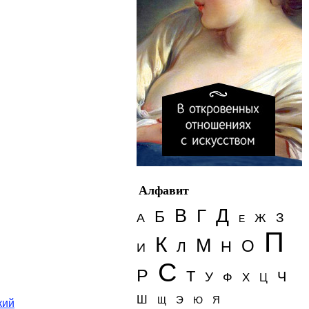
Алфавит
Д
В
Г
Б
З
А
Ж
Е
П
К
М
О
Н
Л
И
С
Р
Т
Ч
У
Ф
Х
Ц
Ш
Э
Я
Щ
Ю
кий